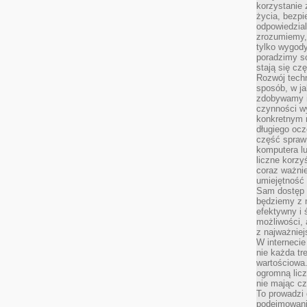
korzystanie z
życia, bezpi
odpowiedzial
zrozumiemy,
tylko wygody,
poradzimy so
stają się cz
Rozwój techn
sposób, w ja
zdobywamy i
czynności w
konkretnym 
długiego oc
część spraw
komputera lu
liczne korzy
coraz ważnie
umiejętność 
Sam dostęp 
będziemy z 
efektywny i 
możliwości,
z najważniej
W interneci
nie każda tr
wartościowa.
ogromną licz
nie mając cz
To prowadzi
podejmowani