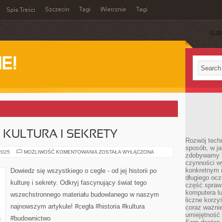
Szczecin
Tagi
Wietrznie
Tagi
Spis Treści
SUB
E!
, KULTURA I SEKRETY
Rozwój techn
sposób, w ja
CEGŁA:
 2025
MOŻLIWOŚĆ KOMENTOWANIA
ZOSTAŁA WYŁĄCZONA
zdobywamy i
HISTORIA,
czynności w
KULTURA
I
konkretnym 
Dowiedz się wszystkiego o cegle - od jej historii po
SEKRETY
długiego oc
kulturę i sekrety. Odkryj fascynujący świat tego
część spraw
komputera lu
wszechstronnego materiału budowlanego w naszym
liczne korzy
najnowszym artykule! #cegła #historia #kultura
coraz ważnie
umiejętność 
#budownictwo