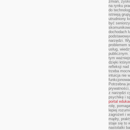
zmian, zysku
na rynku pra
do technolog
istnieją gru
utrudniony 
być seniorzy
skomunikowa
dochodach lu
podstawowyc
narzędzi. W
problemem s
usług, wiedz
publicznym. 
tym ważniejs
dzięki którym
refleksji na
trzeba mocn
intuicja nie
funkcjonować
Potrzebna je
prywatności,
z narzędzi c
psychikę i s
portal eduka
rolę, pomag
lepiej rozum
zagrożeń i 
mądry, prakt
staje się to
nastolatki b