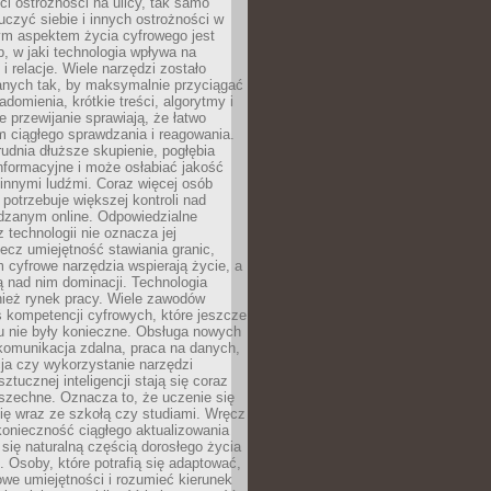
i ostrożności na ulicy, tak samo
czyć siebie i innych ostrożności w
ym aspektem życia cyfrowego jest
, w jaki technologia wpływa na
 i relacje. Wiele narzędzi zostało
anych tak, by maksymalnie przyciągać
domienia, krótkie treści, algorytmy i
 przewijanie sprawiają, że łatwo
 ciągłego sprawdzania i reagowania.
trudnia dłuższe skupienie, pogłębia
nformacyjne i może osłabiać jakość
innymi ludźmi. Coraz więcej osób
potrzebuje większej kontroli nad
zanym online. Odpowiedzialne
z technologii nie oznacza jej
lecz umiejętność stawiania granic,
m cyfrowe narzędzia wspierają życie, a
ą nad nim dominacji. Technologia
nież rynek pracy. Wiele zawodów
 kompetencji cyfrowych, które jeszcze
mu nie były konieczne. Obsługa nowych
komunikacja zdalna, praca na danych,
ja czy wykorzystanie narzędzi
ztucznej inteligencji stają się coraz
szechne. Oznacza to, że uczenie się
ię wraz ze szkołą czy studiami. Wręcz
konieczność ciągłego aktualizowania
 się naturalną częścią dorosłego życia
Osoby, które potrafią się adaptować,
we umiejętności i rozumieć kierunek