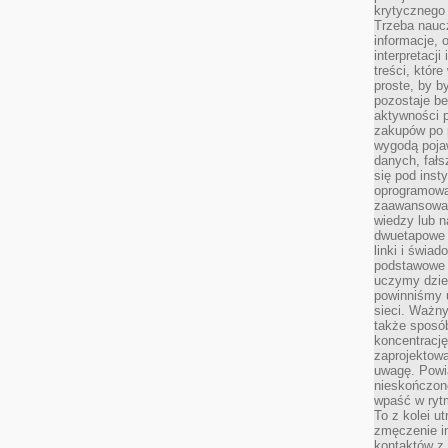
krytycznego 
Trzeba nauc
informacje, 
interpretacj
treści, któr
proste, by b
pozostaje b
aktywności p
zakupów po 
wygodą pojaw
danych, fał
się pod inst
oprogramowa
zaawansowan
wiedzy lub n
dwuetapowe l
linki i świa
podstawowe e
uczymy dziec
powinniśmy u
sieci. Ważn
także sposób
koncentrację
zaprojektow
uwagę. Powia
nieskończone
wpaść w rytm
To z kolei u
zmęczenie i
kontaktów z 