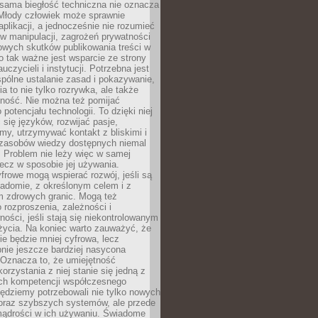
 sama biegłość techniczna nie oznacza
 Młody człowiek może sprawnie
aplikacji, a jednocześnie nie rozumieć
 manipulacji, zagrożeń prywatności
owych skutków publikowania treści w
go tak ważne jest wsparcie ze strony
uczycieli i instytucji. Potrzebna jest
pólne ustalanie zasad i pokazywanie,
ia to nie tylko rozrywka, ale także
lność. Nie można też pomijać
potencjału technologii. To dzięki niej
ć się języków, rozwijać pasje,
rmy, utrzymywać kontakt z bliskimi i
 zasobów wiedzy dostępnych niemal
 Problem nie leży więc w samej
 lecz w sposobie jej używania.
frowe mogą wspierać rozwój, jeśli są
adomie, z określonym celem i z
 zdrowych granic. Mogą też
 rozproszenia, zależności i
ości, jeśli stają się niekontrolowanym
życia. Na koniec warto zauważyć, że
ie będzie mniej cyfrowa, lecz
nie jeszcze bardziej nasycona
 Oznacza to, że umiejętność
orzystania z niej stanie się jedną z
h kompetencji współczesnego
ędziemy potrzebowali nie tylko nowych
coraz szybszych systemów, ale przede
ądrości w ich używaniu. Świadome