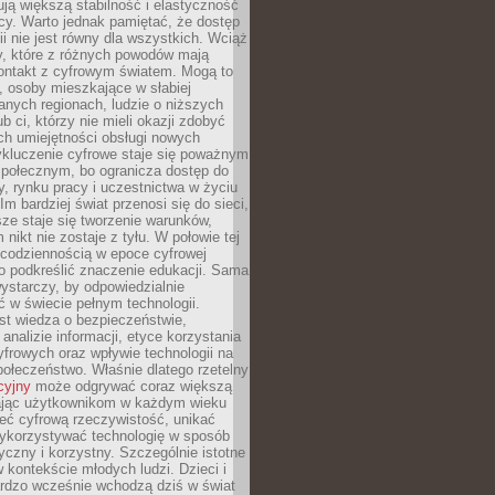
ją większą stabilność i elastyczność
cy. Warto jednak pamiętać, że dostęp
ii nie jest równy dla wszystkich. Wciąż
py, które z różnych powodów mają
kontakt z cyfrowym światem. Mogą to
, osoby mieszkające w słabiej
nych regionach, ludzie o niższych
b ci, którzy nie mieli okazji zdobyć
h umiejętności obsługi nowych
ykluczenie cyfrowe staje się poważnym
połecznym, bo ogranicza dostęp do
y, rynku pracy i uczestnictwa w życiu
Im bardziej świat przenosi się do sieci,
ze staje się tworzenie warunków,
 nikt nie zostaje z tyłu. W połowie tej
d codziennością w epoce cyfrowej
o podkreślić znaczenie edukacji. Sama
 wystarczy, by odpowiedzialnie
 w świecie pełnym technologii.
st wiedza o bezpieczeństwie,
 analizie informacji, etyce korzystania
yfrowych oraz wpływie technologii na
połeczeństwo. Właśnie dlatego rzetelny
cyjny
może odgrywać coraz większą
ając użytkownikom w każdym wieku
ieć cyfrową rzeczywistość, unikać
wykorzystywać technologię w sposób
yczny i korzystny. Szczególnie istotne
 w kontekście młodych ludzi. Dzieci i
ardzo wcześnie wchodzą dziś w świat