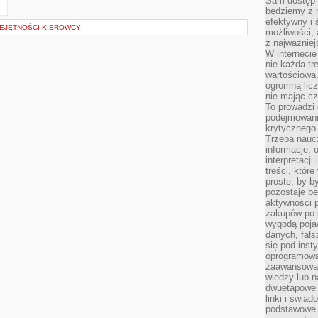
Sam dostęp 
będziemy z 
efektywny i 
EJĘTNOŚCI KIEROWCY
możliwości,
z najważniej
W interneci
nie każda tr
wartościowa.
ogromną licz
nie mając cz
To prowadzi
podejmowani
krytycznego 
Trzeba nauc
informacje, 
interpretacj
treści, któr
proste, by b
pozostaje b
aktywności p
zakupów po 
wygodą pojaw
danych, fał
się pod inst
oprogramowa
zaawansowan
wiedzy lub n
dwuetapowe l
linki i świa
podstawowe e