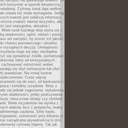
do narzędzi nie gwarantuje bowiem, że
nich korzystać w sposób bezpieczny,
świadomy. Cyfrowy świat daje wielkie
 ale stawia też nowe wymagania. Jedną
szych kwestii jest selekcja informacji.
e można znaleźć niemal wszystko, ale
eść jest wiarygodna, aktualna i
 Wiele osób każdego dnia styka się z
bą wiadomości, opinii, reklam i porad,
asu ani narzędzi, by ocenić ich jakość.
 do chaosu poznawczego i utrudnia
e rozsądnych decyzji. Umiejętność
myślenia staje się więc niezbędna.
zyć się sprawdzać źródła, porównywać
odróżniać fakty od emocjonalnych
i i zachowywać ostrożność wobec
e wydają się zbyt sensacyjne lub zbyt
yły prawdziwe. Nie mniej istotne
ezpieczeństwo. Coraz więcej
rzeniosło się do sieci, od bankowości i
pracę i kontakty urzędowe. Wraz z
iły się jednak zagrożenia: wyłudzenia
szywe wiadomości, próby podszywania
ytucje, nieuczciwe sklepy czy złośliwe
nie. Wiele incydentów nie wynika z
ych ataków, lecz z pośpiechu, braku
admiernego zaufania. Silne hasła,
ogowanie, ostrożność przy klikaniu w
dome zarządzanie prywatnością to dziś
lementy cyfrowej higieny. Tak jak