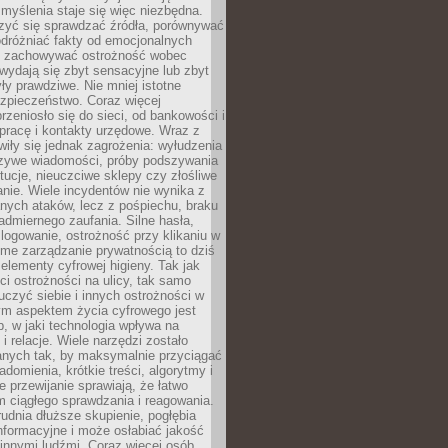
myślenia staje się więc niezbędna.
zyć się sprawdzać źródła, porównywać
odróżniać fakty od emocjonalnych
i i zachowywać ostrożność wobec
e wydają się zbyt sensacyjne lub zbyt
yły prawdziwe. Nie mniej istotne
ezpieczeństwo. Coraz więcej
rzeniosło się do sieci, od bankowości i
pracę i kontakty urzędowe. Wraz z
iły się jednak zagrożenia: wyłudzenia
szywe wiadomości, próby podszywania
ytucje, nieuczciwe sklepy czy złośliwe
nie. Wiele incydentów nie wynika z
ych ataków, lecz z pośpiechu, braku
admiernego zaufania. Silne hasła,
ogowanie, ostrożność przy klikaniu w
dome zarządzanie prywatnością to dziś
lementy cyfrowej higieny. Tak jak
i ostrożności na ulicy, tak samo
czyć siebie i innych ostrożności w
ym aspektem życia cyfrowego jest
, w jaki technologia wpływa na
 i relacje. Wiele narzędzi zostało
anych tak, by maksymalnie przyciągać
domienia, krótkie treści, algorytmy i
 przewijanie sprawiają, że łatwo
 ciągłego sprawdzania i reagowania.
trudnia dłuższe skupienie, pogłębia
nformacyjne i może osłabiać jakość
innymi ludźmi. Coraz więcej osób