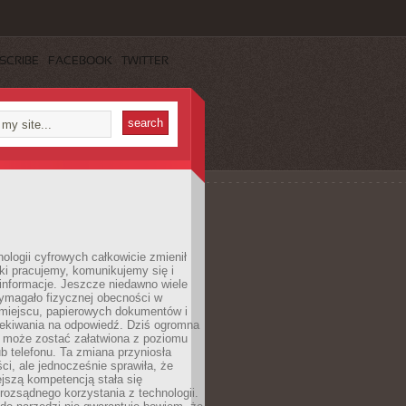
SCRIBE
FACEBOOK
TWITTER
ologii cyfrowych całkowicie zmienił
ki pracujemy, komunikujemy się i
nformacje. Jeszcze niedawno wiele
ymagało fizycznej obecności w
miejscu, papierowych dokumentów i
zekiwania na odpowiedź. Dziś ogromna
 może zostać załatwiona z poziomu
b telefonu. Ta zmiana przyniosła
ści, ale jednocześnie sprawiła, że
jszą kompetencją stała się
rozsądnego korzystania z technologii.