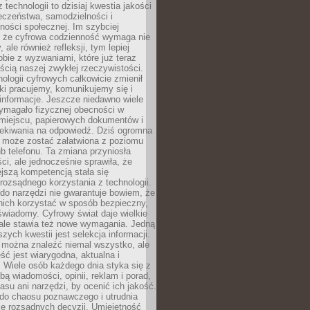
 technologii to dzisiaj kwestia jakości
eczeństwa, samodzielności i
ności społecznej. Im szybciej
 że cyfrowa codzienność wymaga nie
 ale również refleksji, tym lepiej
bie z wyzwaniami, które już teraz
ęścią naszej zwykłej rzeczywistości.
ologii cyfrowych całkowicie zmienił
ki pracujemy, komunikujemy się i
nformacje. Jeszcze niedawno wiele
ymagało fizycznej obecności w
miejscu, papierowych dokumentów i
zekiwania na odpowiedź. Dziś ogromna
 może zostać załatwiona z poziomu
b telefonu. Ta zmiana przyniosła
ści, ale jednocześnie sprawiła, że
jszą kompetencją stała się
rozsądnego korzystania z technologii.
do narzędzi nie gwarantuje bowiem, że
nich korzystać w sposób bezpieczny,
świadomy. Cyfrowy świat daje wielkie
 ale stawia też nowe wymagania. Jedną
szych kwestii jest selekcja informacji.
e można znaleźć niemal wszystko, ale
eść jest wiarygodna, aktualna i
 Wiele osób każdego dnia styka się z
bą wiadomości, opinii, reklam i porad,
asu ani narzędzi, by ocenić ich jakość.
 do chaosu poznawczego i utrudnia
e rozsądnych decyzji. Umiejętność