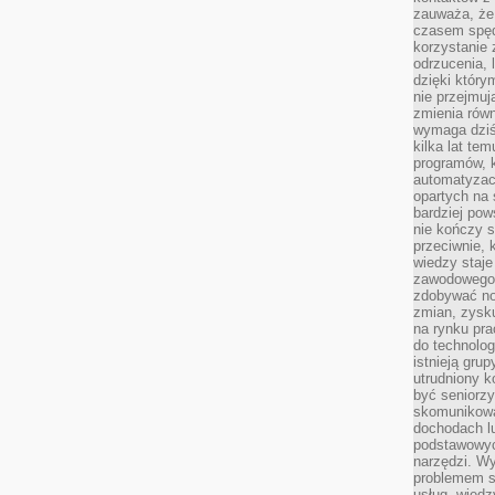
zauważa, że 
czasem spęd
korzystanie 
odrzucenia, 
dzięki który
nie przejmuj
zmienia rów
wymaga dziś
kilka lat te
programów, 
automatyzac
opartych na s
bardziej pow
nie kończy s
przeciwnie, 
wiedzy staje
zawodowego. 
zdobywać no
zmian, zysku
na rynku pra
do technolog
istnieją gru
utrudniony 
być seniorzy
skomunikowa
dochodach lu
podstawowyc
narzędzi. W
problemem s
usług, wiedz