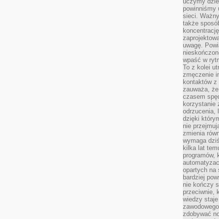
uczymy dziec
powinniśmy u
sieci. Ważn
także sposób
koncentrację
zaprojektow
uwagę. Powia
nieskończone
wpaść w rytm
To z kolei u
zmęczenie i
kontaktów z 
zauważa, że 
czasem spęd
korzystanie 
odrzucenia, 
dzięki który
nie przejmuj
zmienia rów
wymaga dziś
kilka lat te
programów, 
automatyzac
opartych na s
bardziej pow
nie kończy s
przeciwnie, 
wiedzy staje
zawodowego. 
zdobywać no