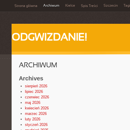
Archiwum
Kielce
Szczecin
Tag
Strona główna
Spis Treści
ODGWIZDANIE!
ARCHIWUM
Archives
sierpień 2026
lipiec 2026
czerwiec 2026
maj 2026
kwiecień 2026
marzec 2026
luty 2026
styczeń 2026