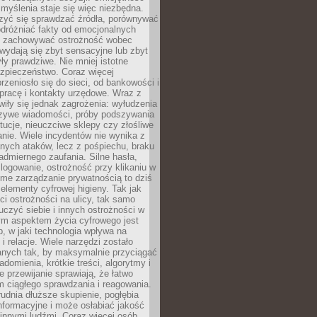
myślenia staje się więc niezbędna.
zyć się sprawdzać źródła, porównywać
odróżniać fakty od emocjonalnych
i i zachowywać ostrożność wobec
e wydają się zbyt sensacyjne lub zbyt
yły prawdziwe. Nie mniej istotne
ezpieczeństwo. Coraz więcej
rzeniosło się do sieci, od bankowości i
pracę i kontakty urzędowe. Wraz z
iły się jednak zagrożenia: wyłudzenia
szywe wiadomości, próby podszywania
ytucje, nieuczciwe sklepy czy złośliwe
nie. Wiele incydentów nie wynika z
ych ataków, lecz z pośpiechu, braku
admiernego zaufania. Silne hasła,
ogowanie, ostrożność przy klikaniu w
dome zarządzanie prywatnością to dziś
lementy cyfrowej higieny. Tak jak
i ostrożności na ulicy, tak samo
czyć siebie i innych ostrożności w
ym aspektem życia cyfrowego jest
, w jaki technologia wpływa na
 i relacje. Wiele narzędzi zostało
anych tak, by maksymalnie przyciągać
domienia, krótkie treści, algorytmy i
 przewijanie sprawiają, że łatwo
 ciągłego sprawdzania i reagowania.
trudnia dłuższe skupienie, pogłębia
nformacyjne i może osłabiać jakość
innymi ludźmi. Coraz więcej osób