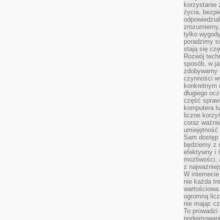
korzystanie z
życia, bezpi
odpowiedzial
zrozumiemy,
tylko wygody,
poradzimy so
stają się cz
Rozwój techn
sposób, w ja
zdobywamy i
czynności w
konkretnym 
długiego oc
część spraw
komputera lu
liczne korzy
coraz ważnie
umiejętność 
Sam dostęp 
będziemy z 
efektywny i 
możliwości,
z najważniej
W interneci
nie każda tr
wartościowa.
ogromną licz
nie mając cz
To prowadzi
podejmowani