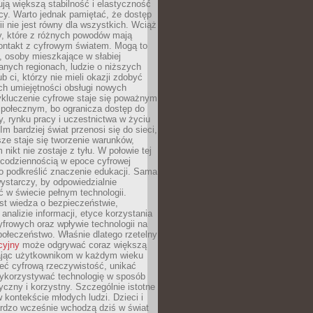
ją większą stabilność i elastyczność
cy. Warto jednak pamiętać, że dostęp
ii nie jest równy dla wszystkich. Wciąż
py, które z różnych powodów mają
kontakt z cyfrowym światem. Mogą to
, osoby mieszkające w słabiej
nych regionach, ludzie o niższych
b ci, którzy nie mieli okazji zdobyć
h umiejętności obsługi nowych
ykluczenie cyfrowe staje się poważnym
połecznym, bo ogranicza dostęp do
y, rynku pracy i uczestnictwa w życiu
Im bardziej świat przenosi się do sieci,
ze staje się tworzenie warunków,
 nikt nie zostaje z tyłu. W połowie tej
d codziennością w epoce cyfrowej
o podkreślić znaczenie edukacji. Sama
 wystarczy, by odpowiedzialnie
 w świecie pełnym technologii.
st wiedza o bezpieczeństwie,
 analizie informacji, etyce korzystania
yfrowych oraz wpływie technologii na
połeczeństwo. Właśnie dlatego rzetelny
cyjny
może odgrywać coraz większą
ając użytkownikom w każdym wieku
ieć cyfrową rzeczywistość, unikać
wykorzystywać technologię w sposób
yczny i korzystny. Szczególnie istotne
 w kontekście młodych ludzi. Dzieci i
ardzo wcześnie wchodzą dziś w świat