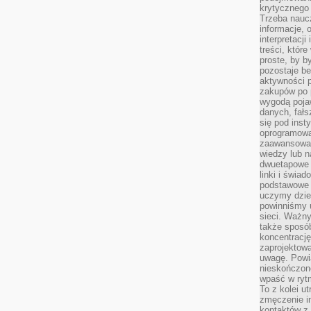
krytycznego 
Trzeba nauc
informacje, 
interpretacj
treści, któr
proste, by b
pozostaje b
aktywności p
zakupów po 
wygodą pojaw
danych, fał
się pod inst
oprogramowa
zaawansowan
wiedzy lub n
dwuetapowe l
linki i świa
podstawowe e
uczymy dziec
powinniśmy u
sieci. Ważn
także sposób
koncentrację
zaprojektow
uwagę. Powia
nieskończone
wpaść w rytm
To z kolei u
zmęczenie i
kontaktów z 