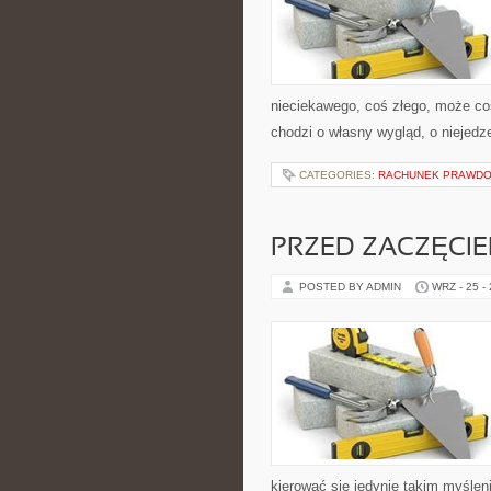
nieciekawego, coś złego, może coś
chodzi o własny wygląd, o niejedz
CATEGORIES:
RACHUNEK PRAWD
PRZED ZACZĘCI
POSTED BY ADMIN
WRZ - 25 -
kierować się jedynie takim myśle