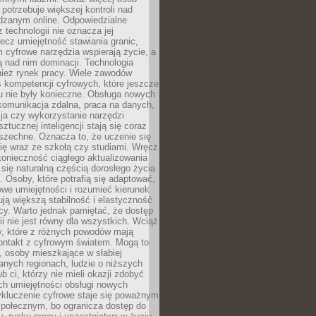
potrzebuje większej kontroli nad
zanym online. Odpowiedzialne
z technologii nie oznacza jej
lecz umiejętność stawiania granic,
m cyfrowe narzędzia wspierają życie, a
ą nad nim dominacji. Technologia
nież rynek pracy. Wiele zawodów
 kompetencji cyfrowych, które jeszcze
mu nie były konieczne. Obsługa nowych
komunikacja zdalna, praca na danych,
ja czy wykorzystanie narzędzi
ztucznej inteligencji stają się coraz
szechne. Oznacza to, że uczenie się
ię wraz ze szkołą czy studiami. Wręcz
konieczność ciągłego aktualizowania
 się naturalną częścią dorosłego życia
Osoby, które potrafią się adaptować,
we umiejętności i rozumieć kierunek
ją większą stabilność i elastyczność
cy. Warto jednak pamiętać, że dostęp
ii nie jest równy dla wszystkich. Wciąż
py, które z różnych powodów mają
kontakt z cyfrowym światem. Mogą to
, osoby mieszkające w słabiej
nych regionach, ludzie o niższych
b ci, którzy nie mieli okazji zdobyć
h umiejętności obsługi nowych
ykluczenie cyfrowe staje się poważnym
połecznym, bo ogranicza dostęp do