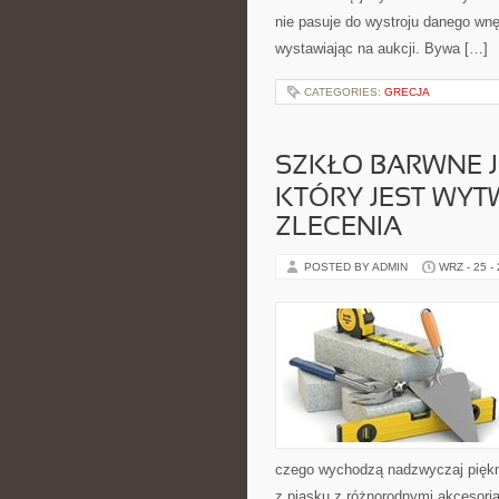
nie pasuje do wystroju danego wn
wystawiając na aukcji. Bywa […]
CATEGORIES:
GRECJA
SZKŁO BARWNE J
KTÓRY JEST WY
ZLECENIA
POSTED BY ADMIN
WRZ - 25 -
czego wychodzą nadzwyczaj piękne
z piasku z różnorodnymi akcesori