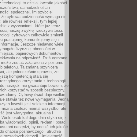
 technologii to dzisiaj kwestia jakości
eczeństwa, samodzielności i
ności społecznej. Im szybciej
 że cyfrowa codzienność wymaga nie
 ale również refleksji, tym lepiej
bie z wyzwaniami, które już teraz
ęścią naszej zwykłej rzeczywistości.
ologii cyfrowych całkowicie zmienił
ki pracujemy, komunikujemy się i
nformacje. Jeszcze niedawno wiele
ymagało fizycznej obecności w
miejscu, papierowych dokumentów i
zekiwania na odpowiedź. Dziś ogromna
 może zostać załatwiona z poziomu
b telefonu. Ta zmiana przyniosła
ści, ale jednocześnie sprawiła, że
jszą kompetencją stała się
rozsądnego korzystania z technologii.
do narzędzi nie gwarantuje bowiem, że
nich korzystać w sposób bezpieczny,
świadomy. Cyfrowy świat daje wielkie
 ale stawia też nowe wymagania. Jedną
szych kwestii jest selekcja informacji.
e można znaleźć niemal wszystko, ale
eść jest wiarygodna, aktualna i
 Wiele osób każdego dnia styka się z
bą wiadomości, opinii, reklam i porad,
asu ani narzędzi, by ocenić ich jakość.
 do chaosu poznawczego i utrudnia
e rozsądnych decyzji. Umiejętność