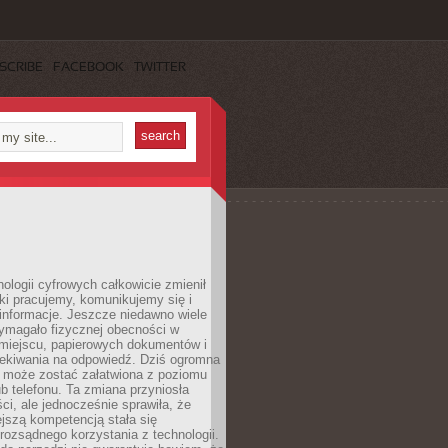
SCRIBE
FACEBOOK
TWITTER
ologii cyfrowych całkowicie zmienił
ki pracujemy, komunikujemy się i
nformacje. Jeszcze niedawno wiele
ymagało fizycznej obecności w
miejscu, papierowych dokumentów i
zekiwania na odpowiedź. Dziś ogromna
 może zostać załatwiona z poziomu
b telefonu. Ta zmiana przyniosła
ści, ale jednocześnie sprawiła, że
jszą kompetencją stała się
rozsądnego korzystania z technologii.