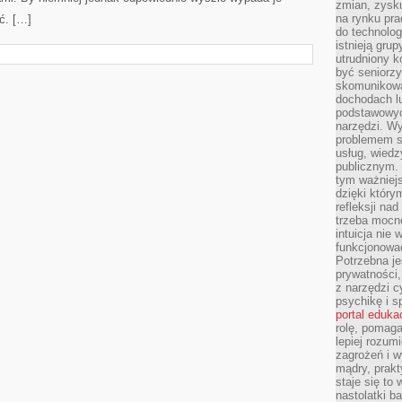
zmian, zysku
na rynku pra
ć. […]
do technolog
istnieją gru
utrudniony 
być seniorzy
skomunikowa
dochodach lu
podstawowyc
narzędzi. W
problemem s
usług, wiedz
publicznym. 
tym ważniejs
dzięki którym
refleksji na
trzeba mocn
intuicja nie
funkcjonować
Potrzebna je
prywatności,
z narzędzi c
psychikę i s
portal eduka
rolę, pomag
lepiej rozum
zagrożeń i 
mądry, prakt
staje się to
nastolatki b