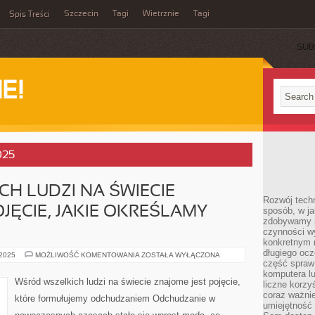
Szczecin
Tagi
Wietrznie
Tagi
Spis Treści
SUB
E!
025
H LUDZI NA ŚWIECIE
Rozwój techn
OJĘCIE, JAKIE OKREŚLAMY
sposób, w ja
zdobywamy i
czynności w
konkretnym 
długiego oc
WŚRÓD
 2025
MOŻLIWOŚĆ KOMENTOWANIA
ZOSTAŁA WYŁĄCZONA
WSZELKICH
część spraw
LUDZI
komputera lu
NA
Wśród wszelkich ludzi na świecie znajome jest pojęcie,
liczne korzy
ŚWIECIE
ZNAJOME
coraz ważnie
które formułujemy odchudzaniem Odchudzanie w
JEST
umiejętność 
POJĘCIE,