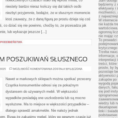
nowoczesnych czasach stało się wprost moda, co
Sam dostęp 
JAKIE
OKREŚLAMY
będziemy z 
niestety bardzo nieraz kończy się dal takich osób
ODCHUDZANIEM
efektywny i 
możliwości,
niezbyt przyjemnie, bodajże, że w słusznym momencie
z najważniej
ktoś zauważy, że z daną figurą po prostu dzieje się coś
W interneci
nie każda tr
, co dziać się nie powinno, choćby to, że przesadza jak
wartościowa.
enie, lub wykazuje jeszcze […]
ogromną licz
nie mając cz
To prowadzi
OPODOBIEŃSTWA
podejmowani
krytycznego 
Trzeba nauc
informacje, 
EM POSZUKIWAŃ SŁUSZNEGO
interpretacj
treści, któr
proste, by b
PRZED
 2025
MOŻLIWOŚĆ KOMENTOWANIA
ZOSTAŁA WYŁĄCZONA
pozostaje b
ZACZĘCIEM
POSZUKIWAŃ
aktywności p
SŁUSZNEGO
Nawet w markowych sklepach można spotkać przeceny
zakupów po 
wygodą pojaw
Cząstka konsumentów odnosi się ze pokaźnym
danych, fał
się pod inst
dystansem do używanych mebli. W większości
oprogramowa
wypadków posiadają one uszkodzenia lub są mocno
zaawansowan
wiedzy lub n
wysłużone. Ma to miejsce w większości przypadków –
dwuetapowe l
dlatego sprawdź amakmeble. Nie należy jednak
linki i świa
podstawowe e
niem. Bywa że zakupimy mebel, który po pewnym czasie już