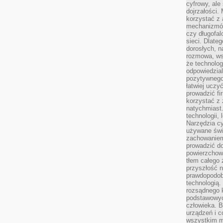
cyfrowy, ale
dojrzałości.
korzystać z 
mechanizmów
czy długofal
sieci. Dlate
dorosłych, na
rozmowa, ws
że technolog
odpowiedzia
pozytywnego 
łatwiej uczy
prowadzić fi
korzystać z
natychmiast.
technologii,
Narzędzia cy
używane świ
zachowaniem
prowadzić do
powierzchown
tłem całego 
przyszłość n
prawdopodob
technologią.
rozsądnego k
podstawowyc
człowieka. B
urządzeń i 
wszystkim m