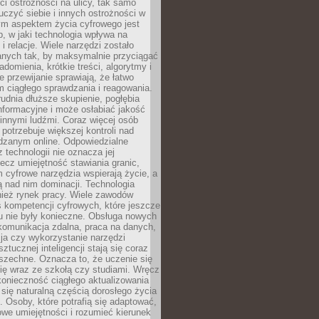
i ostrożności na ulicy, tak samo
czyć siebie i innych ostrożności w
ym aspektem życia cyfrowego jest
, w jaki technologia wpływa na
 i relacje. Wiele narzędzi zostało
anych tak, by maksymalnie przyciągać
domienia, krótkie treści, algorytmy i
 przewijanie sprawiają, że łatwo
 ciągłego sprawdzania i reagowania.
trudnia dłuższe skupienie, pogłębia
nformacyjne i może osłabiać jakość
innymi ludźmi. Coraz więcej osób
potrzebuje większej kontroli nad
zanym online. Odpowiedzialne
z technologii nie oznacza jej
lecz umiejętność stawiania granic,
m cyfrowe narzędzia wspierają życie, a
ą nad nim dominacji. Technologia
nież rynek pracy. Wiele zawodów
 kompetencji cyfrowych, które jeszcze
mu nie były konieczne. Obsługa nowych
komunikacja zdalna, praca na danych,
ja czy wykorzystanie narzędzi
ztucznej inteligencji stają się coraz
szechne. Oznacza to, że uczenie się
ię wraz ze szkołą czy studiami. Wręcz
konieczność ciągłego aktualizowania
 się naturalną częścią dorosłego życia
Osoby, które potrafią się adaptować,
we umiejętności i rozumieć kierunek