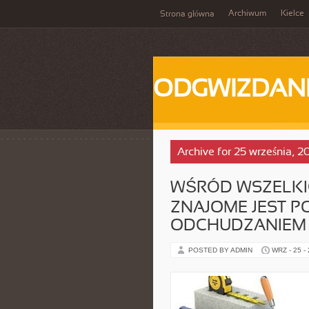
Archiwum
Kielce
Strona główna
ODGWIZDANI
Archive for 25 września, 2
WŚRÓD WSZELKIC
ZNAJOME JEST P
ODCHUDZANIEM
POSTED BY ADMIN
WRZ - 25 -