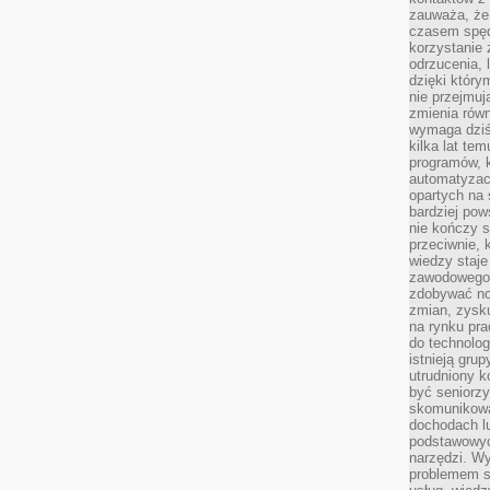
zauważa, że 
czasem spęd
korzystanie 
odrzucenia, 
dzięki który
nie przejmuj
zmienia rów
wymaga dziś
kilka lat te
programów, 
automatyzac
opartych na s
bardziej pow
nie kończy s
przeciwnie, 
wiedzy staje
zawodowego. 
zdobywać no
zmian, zysku
na rynku pra
do technolog
istnieją gru
utrudniony 
być seniorzy
skomunikowa
dochodach lu
podstawowyc
narzędzi. W
problemem s