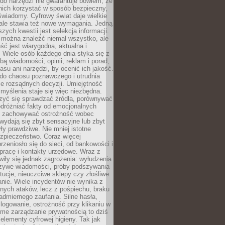
do narzędzi nie gwarantuje bowiem, że
nich korzystać w sposób bezpieczny,
świadomy. Cyfrowy świat daje wielkie
 ale stawia też nowe wymagania. Jedną
szych kwestii jest selekcja informacji.
e można znaleźć niemal wszystko, ale
eść jest wiarygodna, aktualna i
 Wiele osób każdego dnia styka się z
bą wiadomości, opinii, reklam i porad,
asu ani narzędzi, by ocenić ich jakość.
 do chaosu poznawczego i utrudnia
e rozsądnych decyzji. Umiejętność
myślenia staje się więc niezbędna.
zyć się sprawdzać źródła, porównywać
odróżniać fakty od emocjonalnych
i i zachowywać ostrożność wobec
e wydają się zbyt sensacyjne lub zbyt
yły prawdziwe. Nie mniej istotne
ezpieczeństwo. Coraz więcej
rzeniosło się do sieci, od bankowości i
pracę i kontakty urzędowe. Wraz z
iły się jednak zagrożenia: wyłudzenia
szywe wiadomości, próby podszywania
ytucje, nieuczciwe sklepy czy złośliwe
nie. Wiele incydentów nie wynika z
ych ataków, lecz z pośpiechu, braku
admiernego zaufania. Silne hasła,
ogowanie, ostrożność przy klikaniu w
dome zarządzanie prywatnością to dziś
lementy cyfrowej higieny. Tak jak