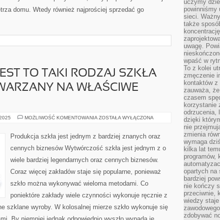
uczymy dziec
powinniśmy u
ętrza domu. Wtedy również najprościej sprzedać go
sieci. Ważn
także sposób
koncentrację
zaprojektow
uwagę. Powia
nieskończone
wpaść w rytm
To z kolei u
EST TO TAKI RODZAJ SZKŁA
zmęczenie i
kontaktów z 
TWARZANY NA WŁAŚCIWE
zauważa, że 
czasem spęd
korzystanie 
odrzucenia, 
SZKŁO
 2025
MOŻLIWOŚĆ KOMENTOWANIA
ZOSTAŁA WYŁĄCZONA
dzięki który
BARWNE
nie przejmuj
JEST
TO
zmienia rów
Produkcja szkła jest jednym z bardziej znanych oraz
TAKI
wymaga dziś
RODZAJ
cennych biznesów Wytwórczość szkła jest jednym z o
kilka lat te
SZKŁA
KTÓRY
programów, 
wiele bardziej legendarnych oraz cennych biznesów.
JEST
automatyzac
WYTWARZANY
opartych na s
Coraz więcej zakładów staje się popularne, ponieważ
NA
WŁAŚCIWE
bardziej pow
ZLECENIA
szkło można wykonywać wieloma metodami. Co
nie kończy s
przeciwnie, 
poniektóre zakłady wiele czynności wykonuje ręcznie z
wiedzy staje
 szklane wyroby. W kolosalnej mierze szkło wykonuje się
zawodowego. 
zdobywać no
ami. By niemniej jednak odpowiednio wyszło wypada je