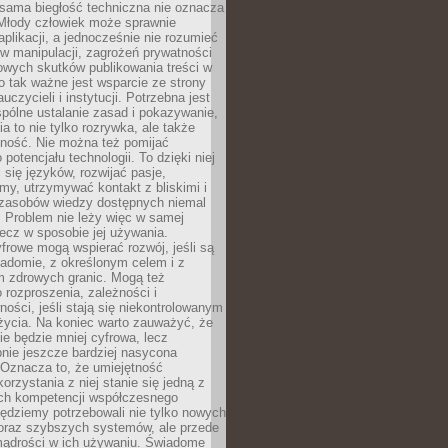
 sama biegłość techniczna nie oznacza
 Młody człowiek może sprawnie
aplikacji, a jednocześnie nie rozumieć
 manipulacji, zagrożeń prywatności
owych skutków publikowania treści w
go tak ważne jest wsparcie ze strony
uczycieli i instytucji. Potrzebna jest
pólne ustalanie zasad i pokazywanie,
ia to nie tylko rozrywka, ale także
lność. Nie można też pomijać
potencjału technologii. To dzięki niej
ć się języków, rozwijać pasje,
rmy, utrzymywać kontakt z bliskimi i
 zasobów wiedzy dostępnych niemal
 Problem nie leży więc w samej
 lecz w sposobie jej używania.
frowe mogą wspierać rozwój, jeśli są
adomie, z określonym celem i z
 zdrowych granic. Mogą też
 rozproszenia, zależności i
ości, jeśli stają się niekontrolowanym
życia. Na koniec warto zauważyć, że
ie będzie mniej cyfrowa, lecz
nie jeszcze bardziej nasycona
 Oznacza to, że umiejętność
orzystania z niej stanie się jedną z
h kompetencji współczesnego
ędziemy potrzebowali nie tylko nowych
coraz szybszych systemów, ale przede
ądrości w ich używaniu. Świadome