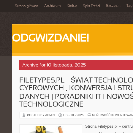
Archiwum
Kielce
Szczecin
Tag
Strona główna
Spis Treści
ODGWIZDANIE!
Archive for 10 listopada, 2025
FILETYPES.PL – ŚWIAT TECHNOLO
CYFROWYCH , KONWERSJA I ST
DANYCH | PORADNIKI IT I NOWO
TECHNOLOGICZNE
POSTED BY ADMIN
LIS - 10 - 2025
MOŻLIWOŚĆ KOMENTOWAN
Strona Filetypes.pl – cent