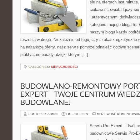
się na ofertach last minute.
ciekawość świata łączy się
i autentycznymi doświadcz
kategorie mojego bloga to: F
naszym blogu każdy podróż
ruszenia w drogę. Niezależnie od tego, czy szukasz egzotyczne 
na najtańsze oferty, nasz serwis pomoże odnaleźć gotowe scenar
praktyczne porady, dzięki którym […]
CATEGORIES:
NIERUCHOMOŚCI
BUDOWLANO-REMONTOWY PORT
EXPERT – TWOJE CENTRUM WIED
BUDOWLANEJ
POSTED BY ADMIN
LIS - 10 - 2025
MOŻLIWOŚĆ KOMENTOWAN
Serwis Pro-Expert – Twój 
budownictwie Serwis Pro-E