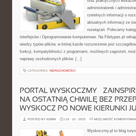
oraz praktycznych wskazów
administratorek i administr
rzetelnych informacji o roz
aktualnych informacji ze ś
rozwiązań. Polecamy katego
interfejsów i Oprogramowanie komputerowe. Na Filetypes.pl odna
wiedzy typów plików, w której każde rozszerzenie jest szczegóło
funkcji, kompatybilności z programami, możliwych zagrożeń, moż
naprawy uszkodzonych plików. […]
CATEGORIES:
NIERUCHOMOŚCI
PORTAL WYSKOCZMY – ZAINSPIRU
NA OSTATNIĄ CHWILĘ BEZ PRZEP
WYSKOCZ PO NOWE KIERUNKI JU
POSTED BY ADMIN
LIS - 10 - 2025
MOŻLIWOŚĆ KOMENTOWAN
Wyskoczmy.pl to blog turyst