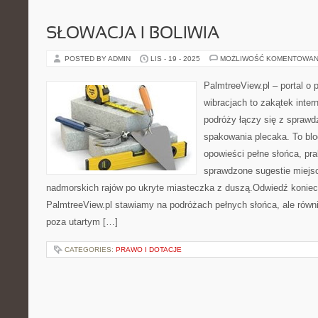
SŁOWACJA I BOLIWIA
POSTED BY ADMIN
LIS - 19 - 2025
MOŻLIWOŚĆ KOMENTOWAN
PalmtreeView.pl – portal o
wibracjach to zakątek intern
podróży łączy się z sprawd
spakowania plecaka. To blog
opowieści pełne słońca, pr
sprawdzone sugestie miejsc
nadmorskich rajów po ukryte miasteczka z duszą.Odwiedź koniecz
PalmtreeView.pl stawiamy na podróżach pełnych słońca, ale równi
poza utartym […]
CATEGORIES:
PRAWO I DOTACJE