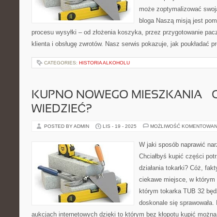
może zoptymalizować swoją 
bloga Naszą misją jest po
procesu wysyłki – od złożenia koszyka, przez przygotowanie pacz
klienta i obsługę zwrotów. Nasz serwis pokazuje, jak poukładać p
CATEGORIES:
HISTORIA ALKOHOLU
KUPNO NOWEGO MIESZKANIA – 
WIEDZIEĆ?
POSTED BY ADMIN
LIS - 19 - 2025
MOŻLIWOŚĆ KOMENTOWAN
W jaki sposób naprawić nar
Chciałbyś kupić części pot
działania tokarki? Cóż, fakt
ciekawe miejsce, w którym n
którym tokarka TUB 32 będ
doskonale się sprawowała. 
aukcjach internetowych dzięki to którym bez kłopotu kupić można 