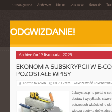
Archiwum
Kielce
Szczecin
Tag
Strona główna
Spis Treści
ODGWIZDANIE!
Archive for 19 listopada, 2025
EKONOMIA SUBSKRYPCJI W E-CO
POZOSTAŁE WPISY
POSTED BY ADMIN
LIS - 19 - 2025
MOŻLIWOŚĆ KOMENTOWAN
Jakwyslac.pl to portal o spr
dostaw i wysyłkach, stworz
potrzebach właścicieli e-sk
wiedza spotyka doświadczen