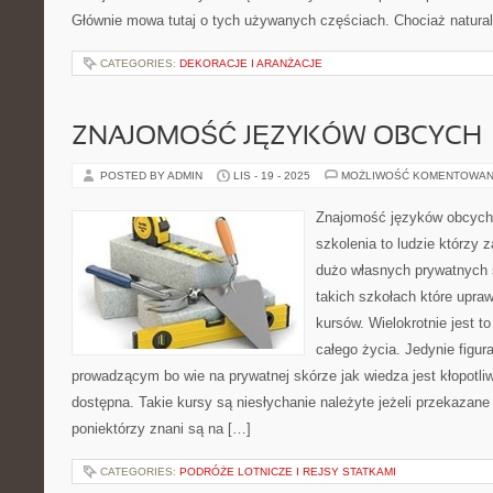
Głównie mowa tutaj o tych używanych częściach. Chociaż natural
CATEGORIES:
DEKORACJE I ARANŻACJE
ZNAJOMOŚĆ JĘZYKÓW OBCYCH
POSTED BY ADMIN
LIS - 19 - 2025
MOŻLIWOŚĆ KOMENTOWAN
Znajomość języków obcych 
szkolenia to ludzie którzy 
dużo własnych prywatnych 
takich szkołach które upraw
kursów. Wielokrotnie jest to
całego życia. Jedynie figu
prowadzącym bo wie na prywatnej skórze jak wiedza jest kłopotli
dostępna. Takie kursy są niesłychanie należyte jeżeli przekazane
poniektórzy znani są na […]
CATEGORIES:
PODRÓŻE LOTNICZE I REJSY STATKAMI