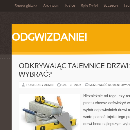
Archiwum
Kielce
Szczecin
Tag
Strona główna
Spis Treści
ODGWIZDANIE!
ODKRYWAJĄC TAJEMNICE DRZWI: 
WYBRAĆ?
POSTED BY ADMIN
CZE - 3 - 2025
MOŻLIWOŚĆ KOMENTOWAN
Niezależnie od tego, czy r
prostu chcesz odświeżyć w
wybór odpowiednich drzwi 
warto poznać tajniki tego pr
drzwi będą najlepszym wyb