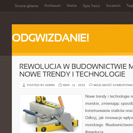
Archiwum
Kielce
Szczecin
Tag
Strona główna
Spis Treści
ODGWIZDANIE!
REWOLUCJA W BUDOWNICTWIE M
NOWE TRENDY I TECHNOLOGIE
POSTED BY ADMIN
MAR - 11 - 2025
MOŻLIWOŚĆ KOMENTOWA
Nowe trendy i technologie 
morskie, zmieniając sposób
konstruowania statków oraz
Odkryj, jak innowacje wpły
morskiego. #budownictwomo
#rewolucja