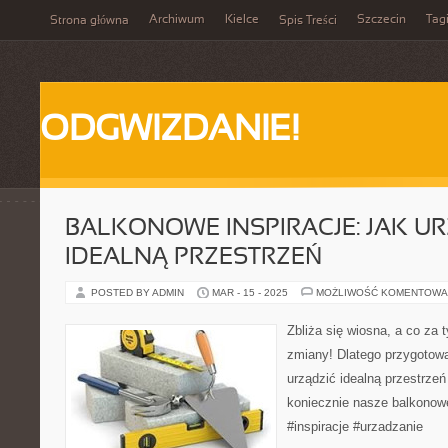
Archiwum
Kielce
Szczecin
Tag
Strona główna
Spis Treści
ODGWIZDANIE!
BALKONOWE INSPIRACJE: JAK U
IDEALNĄ PRZESTRZEŃ
POSTED BY ADMIN
MAR - 15 - 2025
MOŻLIWOŚĆ KOMENTOWA
Zbliża się wiosna, a co za 
zmiany! Dlatego przygotowa
urządzić idealną przestrzeń
koniecznie nasze balkonowe
#inspiracje #urzadzanie