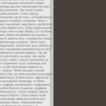
i i zachowywać ostrożność wobec
e wydają się zbyt sensacyjne lub zbyt
yły prawdziwe. Nie mniej istotne
ezpieczeństwo. Coraz więcej
rzeniosło się do sieci, od bankowości i
pracę i kontakty urzędowe. Wraz z
iły się jednak zagrożenia: wyłudzenia
szywe wiadomości, próby podszywania
ytucje, nieuczciwe sklepy czy złośliwe
nie. Wiele incydentów nie wynika z
ych ataków, lecz z pośpiechu, braku
admiernego zaufania. Silne hasła,
ogowanie, ostrożność przy klikaniu w
dome zarządzanie prywatnością to dziś
lementy cyfrowej higieny. Tak jak
i ostrożności na ulicy, tak samo
czyć siebie i innych ostrożności w
ym aspektem życia cyfrowego jest
, w jaki technologia wpływa na
 i relacje. Wiele narzędzi zostało
anych tak, by maksymalnie przyciągać
domienia, krótkie treści, algorytmy i
 przewijanie sprawiają, że łatwo
 ciągłego sprawdzania i reagowania.
trudnia dłuższe skupienie, pogłębia
nformacyjne i może osłabiać jakość
innymi ludźmi. Coraz więcej osób
potrzebuje większej kontroli nad
zanym online. Odpowiedzialne
z technologii nie oznacza jej