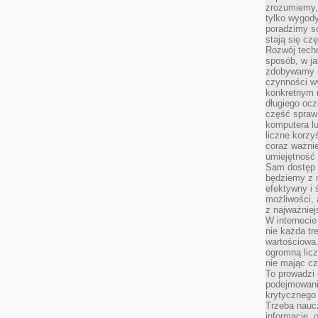
zrozumiemy,
tylko wygody,
poradzimy so
stają się cz
Rozwój techn
sposób, w ja
zdobywamy i
czynności w
konkretnym 
długiego oc
część spraw
komputera lu
liczne korzy
coraz ważnie
umiejętność 
Sam dostęp 
będziemy z 
efektywny i 
możliwości,
z najważniej
W interneci
nie każda tr
wartościowa.
ogromną licz
nie mając cz
To prowadzi
podejmowani
krytycznego 
Trzeba nauc
informacje, 