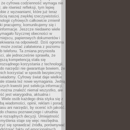
 że cyfrowa codzienność wymaga nie
 ale również refleksji, tym lepiej
bie z wyzwaniami, które już teraz
ęścią naszej zwykłej rzeczywistości.
ologii cyfrowych całkowicie zmienił
ki pracujemy, komunikujemy się i
nformacje. Jeszcze niedawno wiele
ymagało fizycznej obecności w
miejscu, papierowych dokumentów i
zekiwania na odpowiedź. Dziś ogromna
 może zostać załatwiona z poziomu
b telefonu. Ta zmiana przyniosła
ści, ale jednocześnie sprawiła, że
jszą kompetencją stała się
rozsądnego korzystania z technologii.
do narzędzi nie gwarantuje bowiem, że
nich korzystać w sposób bezpieczny,
świadomy. Cyfrowy świat daje wielkie
 ale stawia też nowe wymagania. Jedną
szych kwestii jest selekcja informacji.
e można znaleźć niemal wszystko, ale
eść jest wiarygodna, aktualna i
 Wiele osób każdego dnia styka się z
bą wiadomości, opinii, reklam i porad,
asu ani narzędzi, by ocenić ich jakość.
 do chaosu poznawczego i utrudnia
e rozsądnych decyzji. Umiejętność
myślenia staje się więc niezbędna.
zyć się sprawdzać źródła, porównywać
odróżniać fakty od emocjonalnych