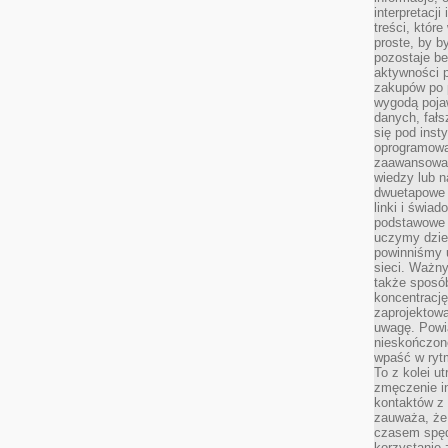
interpretacj
treści, któr
proste, by b
pozostaje b
aktywności p
zakupów po 
wygodą pojaw
danych, fał
się pod inst
oprogramowa
zaawansowan
wiedzy lub n
dwuetapowe l
linki i świa
podstawowe e
uczymy dziec
powinniśmy u
sieci. Ważn
także sposób
koncentrację
zaprojektow
uwagę. Powia
nieskończone
wpaść w rytm
To z kolei u
zmęczenie i
kontaktów z 
zauważa, że 
czasem spęd
korzystanie 