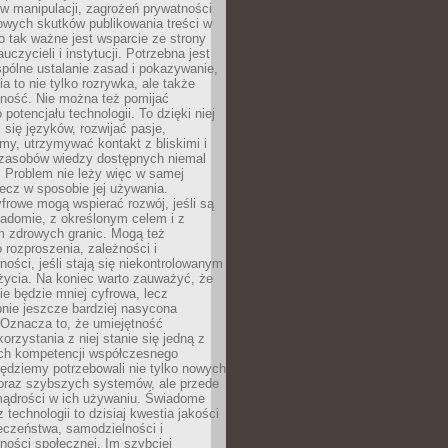
 manipulacji, zagrożeń prywatności
owych skutków publikowania treści w
go tak ważne jest wsparcie ze strony
uczycieli i instytucji. Potrzebna jest
pólne ustalanie zasad i pokazywanie,
ia to nie tylko rozrywka, ale także
lność. Nie można też pomijać
potencjału technologii. To dzięki niej
ć się języków, rozwijać pasje,
rmy, utrzymywać kontakt z bliskimi i
 zasobów wiedzy dostępnych niemal
 Problem nie leży więc w samej
 lecz w sposobie jej używania.
frowe mogą wspierać rozwój, jeśli są
adomie, z określonym celem i z
 zdrowych granic. Mogą też
 rozproszenia, zależności i
ości, jeśli stają się niekontrolowanym
życia. Na koniec warto zauważyć, że
ie będzie mniej cyfrowa, lecz
nie jeszcze bardziej nasycona
 Oznacza to, że umiejętność
orzystania z niej stanie się jedną z
h kompetencji współczesnego
ędziemy potrzebowali nie tylko nowych
coraz szybszych systemów, ale przede
ądrości w ich używaniu. Świadome
 technologii to dzisiaj kwestia jakości
eczeństwa, samodzielności i
ności społecznej. Im szybciej