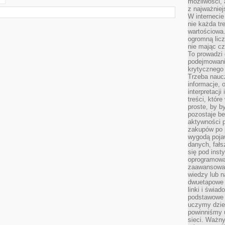
możliwości,
z najważniej
W interneci
nie każda tr
wartościowa.
ogromną licz
nie mając cz
To prowadzi
podejmowani
krytycznego 
Trzeba nauc
informacje, 
interpretacj
treści, któr
proste, by b
pozostaje b
aktywności p
zakupów po 
wygodą pojaw
danych, fał
się pod inst
oprogramowa
zaawansowan
wiedzy lub n
dwuetapowe l
linki i świa
podstawowe e
uczymy dziec
powinniśmy u
sieci. Ważn