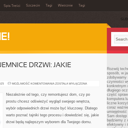
Szczecin
Tagi
Wietrznie
Tagi
Spis Treści
SUB
E!
EMNICE DRZWI: JAKIE
Rozwój techn
sposób, w ja
zdobywamy i
czynności w
ODKRYWAJĄC
025
MOŻLIWOŚĆ KOMENTOWANIA
ZOSTAŁA WYŁĄCZONA
konkretnym 
TAJEMNICE
DRZWI:
długiego oc
JAKIE
Niezależnie od tego, czy remontujesz dom, czy po
część spraw
WYBRAĆ?
komputera lu
prostu chcesz odświeżyć wygląd swojego wnętrza,
liczne korzy
coraz ważnie
wybór odpowiednich drzwi może być kluczowy. Dlatego
umiejętność 
warto poznać tajniki tego procesu i dowiedzieć się, jakie
Sam dostęp 
będziemy z 
drzwi będą najlepszym wyborem dla Twojego domu.
efektywny i 