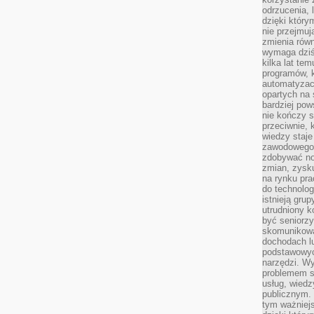
odrzucenia, 
dzięki który
nie przejmuj
zmienia rów
wymaga dziś
kilka lat te
programów, 
automatyzac
opartych na s
bardziej pow
nie kończy s
przeciwnie, 
wiedzy staje
zawodowego. 
zdobywać no
zmian, zysku
na rynku pra
do technolog
istnieją gru
utrudniony 
być seniorzy
skomunikowa
dochodach lu
podstawowyc
narzędzi. W
problemem s
usług, wiedz
publicznym. 
tym ważniejs