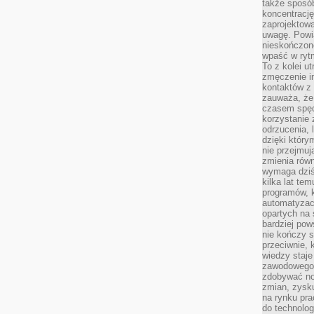
także sposób
koncentrację
zaprojektow
uwagę. Powia
nieskończone
wpaść w rytm
To z kolei u
zmęczenie i
kontaktów z 
zauważa, że 
czasem spęd
korzystanie 
odrzucenia, 
dzięki który
nie przejmuj
zmienia rów
wymaga dziś
kilka lat te
programów, 
automatyzac
opartych na s
bardziej pow
nie kończy s
przeciwnie, 
wiedzy staje
zawodowego. 
zdobywać no
zmian, zysku
na rynku pra
do technolog