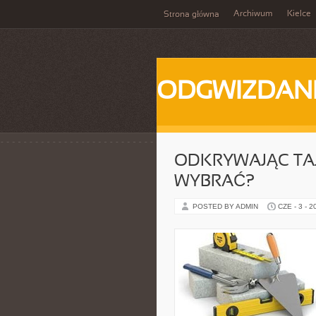
Archiwum
Kielce
Strona główna
ODGWIZDANI
ODKRYWAJĄC TAJ
WYBRAĆ?
POSTED BY ADMIN
CZE - 3 - 2