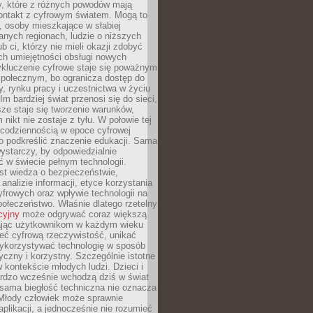
py, które z różnych powodów mają
kontakt z cyfrowym światem. Mogą to
, osoby mieszkające w słabiej
nych regionach, ludzie o niższych
b ci, którzy nie mieli okazji zdobyć
h umiejętności obsługi nowych
ykluczenie cyfrowe staje się poważnym
połecznym, bo ogranicza dostęp do
y, rynku pracy i uczestnictwa w życiu
Im bardziej świat przenosi się do sieci,
ze staje się tworzenie warunków,
 nikt nie zostaje z tyłu. W połowie tej
d codziennością w epoce cyfrowej
o podkreślić znaczenie edukacji. Sama
 wystarczy, by odpowiedzialnie
 w świecie pełnym technologii.
st wiedza o bezpieczeństwie,
 analizie informacji, etyce korzystania
yfrowych oraz wpływie technologii na
połeczeństwo. Właśnie dlatego rzetelny
cyjny
może odgrywać coraz większą
ając użytkownikom w każdym wieku
ieć cyfrową rzeczywistość, unikać
wykorzystywać technologię w sposób
yczny i korzystny. Szczególnie istotne
 w kontekście młodych ludzi. Dzieci i
ardzo wcześnie wchodzą dziś w świat
 sama biegłość techniczna nie oznacza
 Młody człowiek może sprawnie
aplikacji, a jednocześnie nie rozumieć