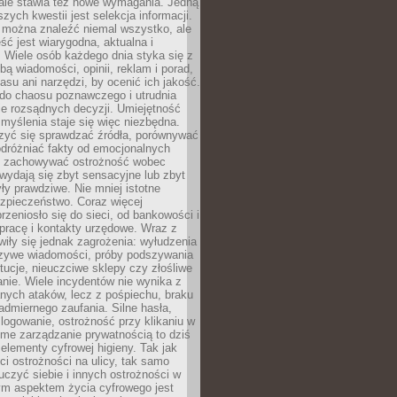
 ale stawia też nowe wymagania. Jedną
szych kwestii jest selekcja informacji.
e można znaleźć niemal wszystko, ale
eść jest wiarygodna, aktualna i
 Wiele osób każdego dnia styka się z
bą wiadomości, opinii, reklam i porad,
asu ani narzędzi, by ocenić ich jakość.
 do chaosu poznawczego i utrudnia
e rozsądnych decyzji. Umiejętność
myślenia staje się więc niezbędna.
zyć się sprawdzać źródła, porównywać
odróżniać fakty od emocjonalnych
i i zachowywać ostrożność wobec
e wydają się zbyt sensacyjne lub zbyt
yły prawdziwe. Nie mniej istotne
ezpieczeństwo. Coraz więcej
rzeniosło się do sieci, od bankowości i
pracę i kontakty urzędowe. Wraz z
iły się jednak zagrożenia: wyłudzenia
szywe wiadomości, próby podszywania
ytucje, nieuczciwe sklepy czy złośliwe
nie. Wiele incydentów nie wynika z
ych ataków, lecz z pośpiechu, braku
admiernego zaufania. Silne hasła,
ogowanie, ostrożność przy klikaniu w
dome zarządzanie prywatnością to dziś
lementy cyfrowej higieny. Tak jak
i ostrożności na ulicy, tak samo
czyć siebie i innych ostrożności w
ym aspektem życia cyfrowego jest