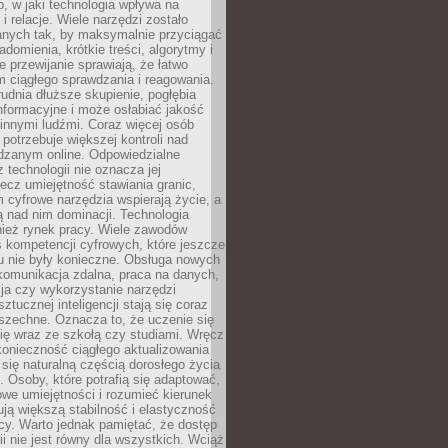
, w jaki technologia wpływa na
 i relacje. Wiele narzędzi zostało
anych tak, by maksymalnie przyciągać
domienia, krótkie treści, algorytmy i
 przewijanie sprawiają, że łatwo
 ciągłego sprawdzania i reagowania.
trudnia dłuższe skupienie, pogłębia
nformacyjne i może osłabiać jakość
innymi ludźmi. Coraz więcej osób
potrzebuje większej kontroli nad
zanym online. Odpowiedzialne
z technologii nie oznacza jej
lecz umiejętność stawiania granic,
m cyfrowe narzędzia wspierają życie, a
ą nad nim dominacji. Technologia
nież rynek pracy. Wiele zawodów
 kompetencji cyfrowych, które jeszcze
mu nie były konieczne. Obsługa nowych
komunikacja zdalna, praca na danych,
ja czy wykorzystanie narzędzi
ztucznej inteligencji stają się coraz
szechne. Oznacza to, że uczenie się
ię wraz ze szkołą czy studiami. Wręcz
konieczność ciągłego aktualizowania
 się naturalną częścią dorosłego życia
Osoby, które potrafią się adaptować,
we umiejętności i rozumieć kierunek
ją większą stabilność i elastyczność
cy. Warto jednak pamiętać, że dostęp
ii nie jest równy dla wszystkich. Wciąż