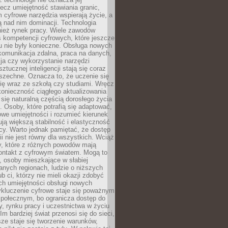
lecz umiejętność stawiania granic,
m cyfrowe narzędzia wspierają życie, a
ą nad nim dominacji. Technologia
nież rynek pracy. Wiele zawodów
 kompetencji cyfrowych, które jeszcze
mu nie były konieczne. Obsługa nowych
komunikacja zdalna, praca na danych,
ja czy wykorzystanie narzędzi
ztucznej inteligencji stają się coraz
szechne. Oznacza to, że uczenie się
ię wraz ze szkołą czy studiami. Wręcz
konieczność ciągłego aktualizowania
 się naturalną częścią dorosłego życia
Osoby, które potrafią się adaptować,
we umiejętności i rozumieć kierunek
ją większą stabilność i elastyczność
cy. Warto jednak pamiętać, że dostęp
ii nie jest równy dla wszystkich. Wciąż
py, które z różnych powodów mają
kontakt z cyfrowym światem. Mogą to
, osoby mieszkające w słabiej
nych regionach, ludzie o niższych
b ci, którzy nie mieli okazji zdobyć
h umiejętności obsługi nowych
ykluczenie cyfrowe staje się poważnym
połecznym, bo ogranicza dostęp do
y, rynku pracy i uczestnictwa w życiu
Im bardziej świat przenosi się do sieci,
ze staje się tworzenie warunków,