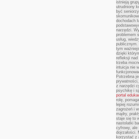
istnieją gru
utrudniony 
być seniorzy
skomunikowa
dochodach lu
podstawowyc
narzędzi. W
problemem s
usług, wiedz
publicznym. 
tym ważniejs
dzięki którym
refleksji na
trzeba mocn
intuicja nie
funkcjonować
Potrzebna je
prywatności,
z narzędzi c
psychikę i s
portal eduka
rolę, pomag
lepiej rozum
zagrożeń i 
mądry, prakt
staje się to
nastolatki b
cyfrowy, ale
dojrzałości.
korzystać z 