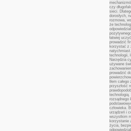
mechanizmów
czy długofal
sieci. Dlate
dorosłych, na
rozmowa, ws
że technolog
odpowiedzia
pozytywnego 
łatwiej uczy
prowadzić fi
korzystać z
natychmiast.
technologii,
Narzędzia cy
używane świ
zachowaniem
prowadzić do
powierzchown
tłem całego 
przyszłość n
prawdopodob
technologią.
rozsądnego k
podstawowyc
człowieka. B
urządzeń i 
wszystkim m
korzystanie z
życia, bezpi
odpowiedzial