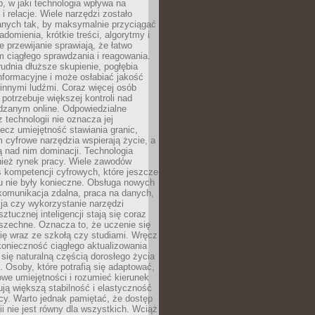
, w jaki technologia wpływa na
 i relacje. Wiele narzędzi zostało
anych tak, by maksymalnie przyciągać
domienia, krótkie treści, algorytmy i
 przewijanie sprawiają, że łatwo
 ciągłego sprawdzania i reagowania.
trudnia dłuższe skupienie, pogłębia
nformacyjne i może osłabiać jakość
innymi ludźmi. Coraz więcej osób
potrzebuje większej kontroli nad
zanym online. Odpowiedzialne
z technologii nie oznacza jej
lecz umiejętność stawiania granic,
m cyfrowe narzędzia wspierają życie, a
ą nad nim dominacji. Technologia
nież rynek pracy. Wiele zawodów
 kompetencji cyfrowych, które jeszcze
mu nie były konieczne. Obsługa nowych
komunikacja zdalna, praca na danych,
ja czy wykorzystanie narzędzi
ztucznej inteligencji stają się coraz
szechne. Oznacza to, że uczenie się
ię wraz ze szkołą czy studiami. Wręcz
konieczność ciągłego aktualizowania
 się naturalną częścią dorosłego życia
Osoby, które potrafią się adaptować,
we umiejętności i rozumieć kierunek
ją większą stabilność i elastyczność
cy. Warto jednak pamiętać, że dostęp
ii nie jest równy dla wszystkich. Wciąż