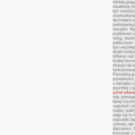
istnieją gru
utrudniony 
być seniorzy
skomunikowa
dochodach lu
podstawowyc
narzędzi. W
problemem s
usług, wiedz
publicznym. 
tym ważniejs
dzięki którym
refleksji na
trzeba mocn
intuicja nie
funkcjonować
Potrzebna je
prywatności,
z narzędzi c
psychikę i s
portal eduka
rolę, pomag
lepiej rozum
zagrożeń i 
mądry, prakt
staje się to
nastolatki b
cyfrowy, ale
dojrzałości.
korzystać z 