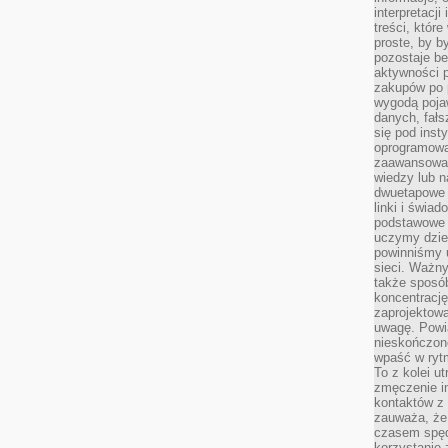
interpretacj
treści, któr
proste, by b
pozostaje b
aktywności p
zakupów po 
wygodą pojaw
danych, fał
się pod inst
oprogramowa
zaawansowan
wiedzy lub n
dwuetapowe l
linki i świa
podstawowe e
uczymy dziec
powinniśmy u
sieci. Ważn
także sposób
koncentrację
zaprojektow
uwagę. Powia
nieskończone
wpaść w rytm
To z kolei u
zmęczenie i
kontaktów z 
zauważa, że 
czasem spęd
korzystanie 