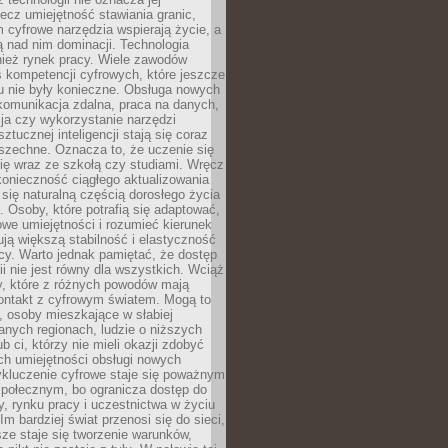
lecz umiejętność stawiania granic,
m cyfrowe narzędzia wspierają życie, a
ą nad nim dominacji. Technologia
nież rynek pracy. Wiele zawodów
 kompetencji cyfrowych, które jeszcze
mu nie były konieczne. Obsługa nowych
komunikacja zdalna, praca na danych,
ja czy wykorzystanie narzędzi
ztucznej inteligencji stają się coraz
szechne. Oznacza to, że uczenie się
ię wraz ze szkołą czy studiami. Wręcz
konieczność ciągłego aktualizowania
 się naturalną częścią dorosłego życia
Osoby, które potrafią się adaptować,
we umiejętności i rozumieć kierunek
ją większą stabilność i elastyczność
cy. Warto jednak pamiętać, że dostęp
ii nie jest równy dla wszystkich. Wciąż
py, które z różnych powodów mają
kontakt z cyfrowym światem. Mogą to
, osoby mieszkające w słabiej
nych regionach, ludzie o niższych
b ci, którzy nie mieli okazji zdobyć
h umiejętności obsługi nowych
ykluczenie cyfrowe staje się poważnym
połecznym, bo ogranicza dostęp do
y, rynku pracy i uczestnictwa w życiu
Im bardziej świat przenosi się do sieci,
ze staje się tworzenie warunków,