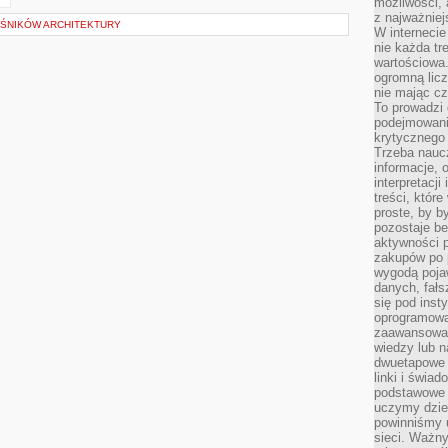
możliwości,
z najważniej
OŚNIKÓW ARCHITEKTURY
W interneci
nie każda tr
wartościowa.
ogromną licz
nie mając cz
To prowadzi
podejmowani
krytycznego 
Trzeba nauc
informacje, 
interpretacj
treści, któr
proste, by b
pozostaje b
aktywności p
zakupów po 
wygodą pojaw
danych, fał
się pod inst
oprogramowa
zaawansowan
wiedzy lub n
dwuetapowe l
linki i świa
podstawowe e
uczymy dziec
powinniśmy u
sieci. Ważn