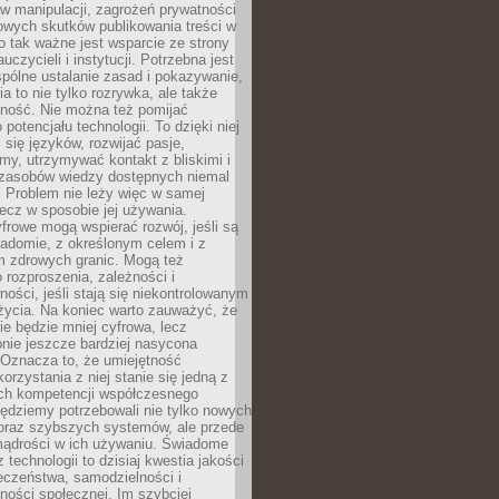
 manipulacji, zagrożeń prywatności
owych skutków publikowania treści w
go tak ważne jest wsparcie ze strony
uczycieli i instytucji. Potrzebna jest
pólne ustalanie zasad i pokazywanie,
ia to nie tylko rozrywka, ale także
lność. Nie można też pomijać
potencjału technologii. To dzięki niej
ć się języków, rozwijać pasje,
rmy, utrzymywać kontakt z bliskimi i
 zasobów wiedzy dostępnych niemal
 Problem nie leży więc w samej
 lecz w sposobie jej używania.
frowe mogą wspierać rozwój, jeśli są
adomie, z określonym celem i z
 zdrowych granic. Mogą też
 rozproszenia, zależności i
ości, jeśli stają się niekontrolowanym
życia. Na koniec warto zauważyć, że
ie będzie mniej cyfrowa, lecz
nie jeszcze bardziej nasycona
 Oznacza to, że umiejętność
orzystania z niej stanie się jedną z
h kompetencji współczesnego
ędziemy potrzebowali nie tylko nowych
coraz szybszych systemów, ale przede
ądrości w ich używaniu. Świadome
 technologii to dzisiaj kwestia jakości
eczeństwa, samodzielności i
ności społecznej. Im szybciej