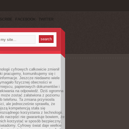
SCRIBE
FACEBOOK
TWITTER
ologii cyfrowych całkowicie zmienił
ki pracujemy, komunikujemy się i
nformacje. Jeszcze niedawno wiele
ymagało fizycznej obecności w
miejscu, papierowych dokumentów i
zekiwania na odpowiedź. Dziś ogromna
 może zostać załatwiona z poziomu
b telefonu. Ta zmiana przyniosła
ści, ale jednocześnie sprawiła, że
jszą kompetencją stała się
rozsądnego korzystania z technologii.
do narzędzi nie gwarantuje bowiem, że
nich korzystać w sposób bezpieczny,
świadomy. Cyfrowy świat daje wielkie