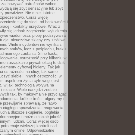
i i zachowywać ostrożność wobec
e wydają się zbyt sensacyjne lub zbyt
yły prawdziwe. Nie mniej istotne
ezpieczeństwo. Coraz więcej
rzeniosło się do sieci, od bankowości i
pracę i kontakty urzędowe. Wraz z
iły się jednak zagrożenia: wyłudzenia
szywe wiadomości, próby podszywania
ytucje, nieuczciwe sklepy czy złośliwe
nie. Wiele incydentów nie wynika z
ych ataków, lecz z pośpiechu, braku
admiernego zaufania. Silne hasła,
ogowanie, ostrożność przy klikaniu w
dome zarządzanie prywatnością to dziś
lementy cyfrowej higieny. Tak jak
i ostrożności na ulicy, tak samo
czyć siebie i innych ostrożności w
ym aspektem życia cyfrowego jest
, w jaki technologia wpływa na
 i relacje. Wiele narzędzi zostało
anych tak, by maksymalnie przyciągać
domienia, krótkie treści, algorytmy i
 przewijanie sprawiają, że łatwo
 ciągłego sprawdzania i reagowania.
trudnia dłuższe skupienie, pogłębia
nformacyjne i może osłabiać jakość
innymi ludźmi. Coraz więcej osób
potrzebuje większej kontroli nad
zanym online. Odpowiedzialne
z technologii nie oznacza jej