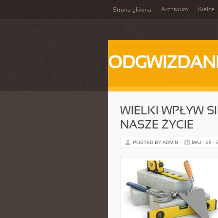
Archiwum
Kielce
Strona główna
ODGWIZDANI
WIELKI WPŁYW S
NASZE ŻYCIE
POSTED BY ADMIN
MAJ - 29 -