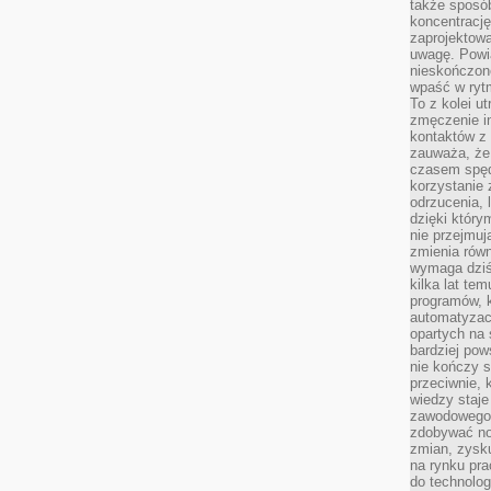
także sposób
koncentrację
zaprojektow
uwagę. Powia
nieskończone
wpaść w rytm
To z kolei u
zmęczenie i
kontaktów z 
zauważa, że 
czasem spęd
korzystanie 
odrzucenia, 
dzięki który
nie przejmuj
zmienia rów
wymaga dziś
kilka lat te
programów, 
automatyzac
opartych na s
bardziej pow
nie kończy s
przeciwnie, 
wiedzy staje
zawodowego. 
zdobywać no
zmian, zysku
na rynku pra
do technolog