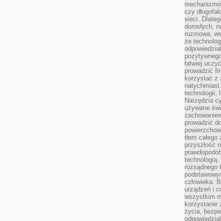
mechanizmów
czy długofal
sieci. Dlate
dorosłych, na
rozmowa, ws
że technolog
odpowiedzia
pozytywnego 
łatwiej uczy
prowadzić fi
korzystać z
natychmiast.
technologii,
Narzędzia cy
używane świ
zachowaniem
prowadzić do
powierzchown
tłem całego 
przyszłość n
prawdopodob
technologią.
rozsądnego k
podstawowyc
człowieka. B
urządzeń i 
wszystkim m
korzystanie z
życia, bezpi
odpowiedzial