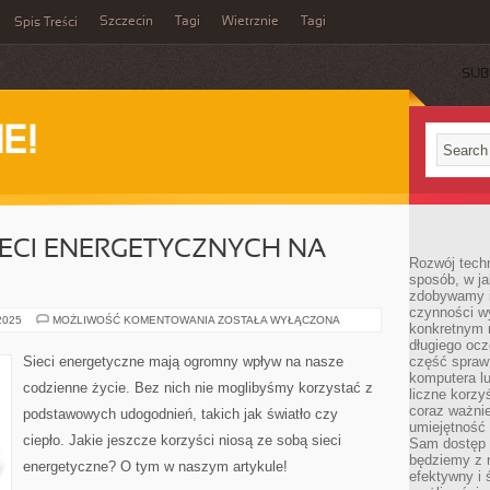
Szczecin
Tagi
Wietrznie
Tagi
Spis Treści
SUB
E!
IECI ENERGETYCZNYCH NA
Rozwój techn
sposób, w ja
zdobywamy i
czynności w
WIELKI
 2025
MOŻLIWOŚĆ KOMENTOWANIA
ZOSTAŁA WYŁĄCZONA
konkretnym 
WPŁYW
SIECI
długiego oc
ENERGETYCZNYCH
Sieci energetyczne mają ogromny wpływ na nasze
część spraw
NA
komputera lu
NASZE
codzienne życie. Bez nich nie moglibyśmy korzystać z
ŻYCIE
liczne korzy
coraz ważnie
podstawowych udogodnień, takich jak światło czy
umiejętność 
ciepło. Jakie jeszcze korzyści niosą ze sobą sieci
Sam dostęp 
będziemy z 
energetyczne? O tym w naszym artykule!
efektywny i 