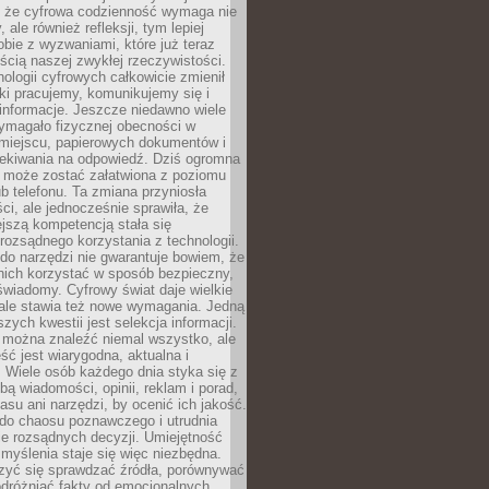
 że cyfrowa codzienność wymaga nie
 ale również refleksji, tym lepiej
bie z wyzwaniami, które już teraz
ęścią naszej zwykłej rzeczywistości.
ologii cyfrowych całkowicie zmienił
ki pracujemy, komunikujemy się i
nformacje. Jeszcze niedawno wiele
ymagało fizycznej obecności w
miejscu, papierowych dokumentów i
zekiwania na odpowiedź. Dziś ogromna
 może zostać załatwiona z poziomu
b telefonu. Ta zmiana przyniosła
ści, ale jednocześnie sprawiła, że
jszą kompetencją stała się
rozsądnego korzystania z technologii.
do narzędzi nie gwarantuje bowiem, że
nich korzystać w sposób bezpieczny,
świadomy. Cyfrowy świat daje wielkie
 ale stawia też nowe wymagania. Jedną
szych kwestii jest selekcja informacji.
e można znaleźć niemal wszystko, ale
eść jest wiarygodna, aktualna i
 Wiele osób każdego dnia styka się z
bą wiadomości, opinii, reklam i porad,
asu ani narzędzi, by ocenić ich jakość.
 do chaosu poznawczego i utrudnia
e rozsądnych decyzji. Umiejętność
myślenia staje się więc niezbędna.
zyć się sprawdzać źródła, porównywać
odróżniać fakty od emocjonalnych