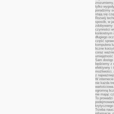
zrozumiemy,
tylko wygody,
poradzimy so
stają się cz
Rozwój techn
sposób, w ja
zdobywamy i
czynności w
konkretnym 
długiego oc
część spraw
komputera lu
liczne korzy
coraz ważnie
umiejętność 
Sam dostęp 
będziemy z 
efektywny i 
możliwości,
z najważniej
W interneci
nie każda tr
wartościowa.
ogromną licz
nie mając cz
To prowadzi
podejmowani
krytycznego 
Trzeba nauc
informacje, 