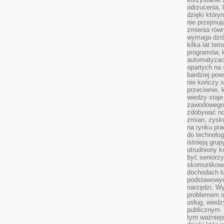
odrzucenia, 
dzięki który
nie przejmuj
zmienia rów
wymaga dziś
kilka lat te
programów, 
automatyzac
opartych na s
bardziej pow
nie kończy s
przeciwnie, 
wiedzy staje
zawodowego. 
zdobywać no
zmian, zysku
na rynku pra
do technolog
istnieją gru
utrudniony 
być seniorzy
skomunikowa
dochodach lu
podstawowyc
narzędzi. W
problemem s
usług, wiedz
publicznym. 
tym ważniejs