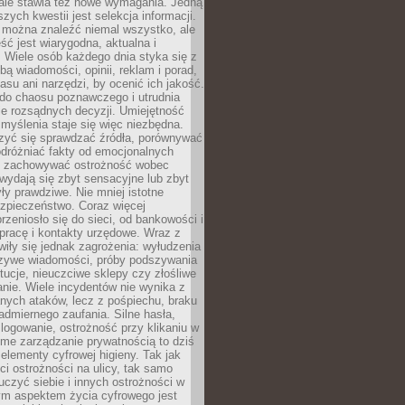
 ale stawia też nowe wymagania. Jedną
szych kwestii jest selekcja informacji.
e można znaleźć niemal wszystko, ale
eść jest wiarygodna, aktualna i
 Wiele osób każdego dnia styka się z
bą wiadomości, opinii, reklam i porad,
asu ani narzędzi, by ocenić ich jakość.
 do chaosu poznawczego i utrudnia
e rozsądnych decyzji. Umiejętność
myślenia staje się więc niezbędna.
zyć się sprawdzać źródła, porównywać
odróżniać fakty od emocjonalnych
i i zachowywać ostrożność wobec
e wydają się zbyt sensacyjne lub zbyt
yły prawdziwe. Nie mniej istotne
ezpieczeństwo. Coraz więcej
rzeniosło się do sieci, od bankowości i
pracę i kontakty urzędowe. Wraz z
iły się jednak zagrożenia: wyłudzenia
szywe wiadomości, próby podszywania
ytucje, nieuczciwe sklepy czy złośliwe
nie. Wiele incydentów nie wynika z
ych ataków, lecz z pośpiechu, braku
admiernego zaufania. Silne hasła,
ogowanie, ostrożność przy klikaniu w
dome zarządzanie prywatnością to dziś
lementy cyfrowej higieny. Tak jak
i ostrożności na ulicy, tak samo
czyć siebie i innych ostrożności w
ym aspektem życia cyfrowego jest