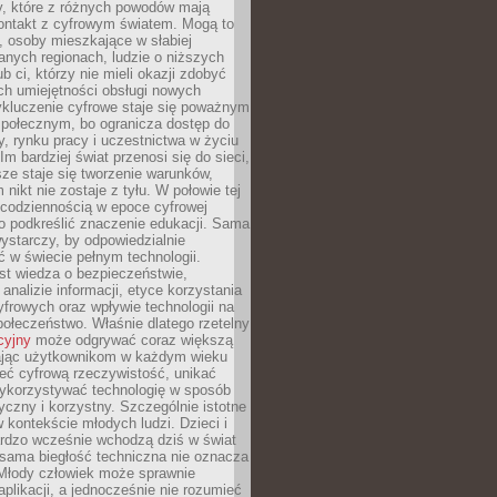
py, które z różnych powodów mają
kontakt z cyfrowym światem. Mogą to
, osoby mieszkające w słabiej
nych regionach, ludzie o niższych
b ci, którzy nie mieli okazji zdobyć
h umiejętności obsługi nowych
ykluczenie cyfrowe staje się poważnym
połecznym, bo ogranicza dostęp do
y, rynku pracy i uczestnictwa w życiu
Im bardziej świat przenosi się do sieci,
ze staje się tworzenie warunków,
 nikt nie zostaje z tyłu. W połowie tej
d codziennością w epoce cyfrowej
o podkreślić znaczenie edukacji. Sama
 wystarczy, by odpowiedzialnie
 w świecie pełnym technologii.
st wiedza o bezpieczeństwie,
 analizie informacji, etyce korzystania
yfrowych oraz wpływie technologii na
połeczeństwo. Właśnie dlatego rzetelny
cyjny
może odgrywać coraz większą
ając użytkownikom w każdym wieku
ieć cyfrową rzeczywistość, unikać
wykorzystywać technologię w sposób
yczny i korzystny. Szczególnie istotne
 w kontekście młodych ludzi. Dzieci i
ardzo wcześnie wchodzą dziś w świat
 sama biegłość techniczna nie oznacza
 Młody człowiek może sprawnie
aplikacji, a jednocześnie nie rozumieć