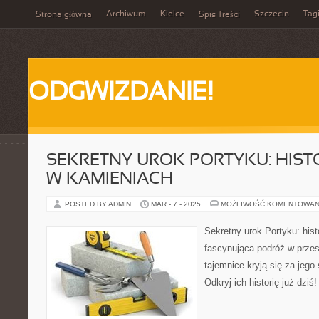
Archiwum
Kielce
Szczecin
Tag
Strona główna
Spis Treści
ODGWIZDANIE!
SEKRETNY UROK PORTYKU: HIST
W KAMIENIACH
POSTED BY ADMIN
MAR - 7 - 2025
MOŻLIWOŚĆ KOMENTOWAN
Sekretny urok Portyku: hist
fascynująca podróż w przes
tajemnice kryją się za jeg
Odkryj ich historię już dziś!