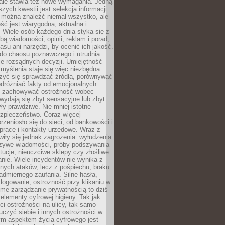
 ale stawia też nowe wymagania. Jedną
szych kwestii jest selekcja informacji.
e można znaleźć niemal wszystko, ale
eść jest wiarygodna, aktualna i
 Wiele osób każdego dnia styka się z
bą wiadomości, opinii, reklam i porad,
asu ani narzędzi, by ocenić ich jakość.
 do chaosu poznawczego i utrudnia
e rozsądnych decyzji. Umiejętność
myślenia staje się więc niezbędna.
zyć się sprawdzać źródła, porównywać
odróżniać fakty od emocjonalnych
i i zachowywać ostrożność wobec
e wydają się zbyt sensacyjne lub zbyt
yły prawdziwe. Nie mniej istotne
ezpieczeństwo. Coraz więcej
rzeniosło się do sieci, od bankowości i
pracę i kontakty urzędowe. Wraz z
iły się jednak zagrożenia: wyłudzenia
szywe wiadomości, próby podszywania
ytucje, nieuczciwe sklepy czy złośliwe
nie. Wiele incydentów nie wynika z
ych ataków, lecz z pośpiechu, braku
admiernego zaufania. Silne hasła,
ogowanie, ostrożność przy klikaniu w
dome zarządzanie prywatnością to dziś
lementy cyfrowej higieny. Tak jak
i ostrożności na ulicy, tak samo
czyć siebie i innych ostrożności w
ym aspektem życia cyfrowego jest