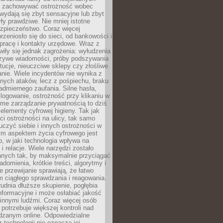
i i zachowywać ostrożność wobec
e wydają się zbyt sensacyjne lub zbyt
yły prawdziwe. Nie mniej istotne
ezpieczeństwo. Coraz więcej
rzeniosło się do sieci, od bankowości i
pracę i kontakty urzędowe. Wraz z
iły się jednak zagrożenia: wyłudzenia
szywe wiadomości, próby podszywania
ytucje, nieuczciwe sklepy czy złośliwe
nie. Wiele incydentów nie wynika z
ych ataków, lecz z pośpiechu, braku
admiernego zaufania. Silne hasła,
ogowanie, ostrożność przy klikaniu w
dome zarządzanie prywatnością to dziś
lementy cyfrowej higieny. Tak jak
i ostrożności na ulicy, tak samo
czyć siebie i innych ostrożności w
ym aspektem życia cyfrowego jest
, w jaki technologia wpływa na
 i relacje. Wiele narzędzi zostało
anych tak, by maksymalnie przyciągać
domienia, krótkie treści, algorytmy i
 przewijanie sprawiają, że łatwo
 ciągłego sprawdzania i reagowania.
trudnia dłuższe skupienie, pogłębia
nformacyjne i może osłabiać jakość
innymi ludźmi. Coraz więcej osób
potrzebuje większej kontroli nad
zanym online. Odpowiedzialne
z technologii nie oznacza jej