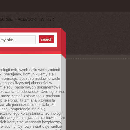
SCRIBE
FACEBOOK
TWITTER
ologii cyfrowych całkowicie zmienił
ki pracujemy, komunikujemy się i
nformacje. Jeszcze niedawno wiele
ymagało fizycznej obecności w
miejscu, papierowych dokumentów i
zekiwania na odpowiedź. Dziś ogromna
 może zostać załatwiona z poziomu
b telefonu. Ta zmiana przyniosła
ści, ale jednocześnie sprawiła, że
jszą kompetencją stała się
rozsądnego korzystania z technologii.
do narzędzi nie gwarantuje bowiem, że
nich korzystać w sposób bezpieczny,
świadomy. Cyfrowy świat daje wielkie