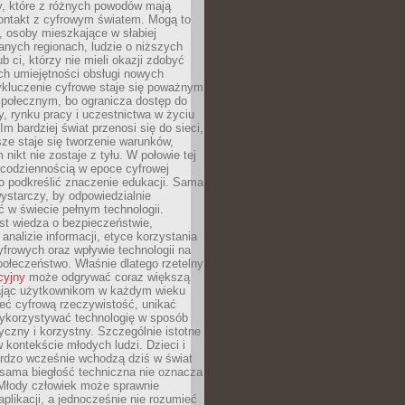
py, które z różnych powodów mają
kontakt z cyfrowym światem. Mogą to
, osoby mieszkające w słabiej
nych regionach, ludzie o niższych
b ci, którzy nie mieli okazji zdobyć
h umiejętności obsługi nowych
ykluczenie cyfrowe staje się poważnym
połecznym, bo ogranicza dostęp do
y, rynku pracy i uczestnictwa w życiu
Im bardziej świat przenosi się do sieci,
ze staje się tworzenie warunków,
 nikt nie zostaje z tyłu. W połowie tej
d codziennością w epoce cyfrowej
o podkreślić znaczenie edukacji. Sama
 wystarczy, by odpowiedzialnie
 w świecie pełnym technologii.
st wiedza o bezpieczeństwie,
 analizie informacji, etyce korzystania
yfrowych oraz wpływie technologii na
połeczeństwo. Właśnie dlatego rzetelny
cyjny
może odgrywać coraz większą
ając użytkownikom w każdym wieku
ieć cyfrową rzeczywistość, unikać
wykorzystywać technologię w sposób
yczny i korzystny. Szczególnie istotne
 w kontekście młodych ludzi. Dzieci i
ardzo wcześnie wchodzą dziś w świat
 sama biegłość techniczna nie oznacza
 Młody człowiek może sprawnie
aplikacji, a jednocześnie nie rozumieć