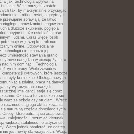
, w jaki technologia wpływa na
 i relacje. Wiele narzędzi zostało
anych tak, by maksymalnie przyciągać
domienia, krótkie treści, algorytmy i
 przewijanie sprawiają, że łatwo
 ciągłego sprawdzania i reagowania.
trudnia dłuższe skupienie, pogłębia
nformacyjne i może osłabiać jakość
innymi ludźmi. Coraz więcej osób
potrzebuje większej kontroli nad
zanym online. Odpowiedzialne
z technologii nie oznacza jej
lecz umiejętność stawiania granic,
m cyfrowe narzędzia wspierają życie, a
ą nad nim dominacji. Technologia
nież rynek pracy. Wiele zawodów
 kompetencji cyfrowych, które jeszcze
mu nie były konieczne. Obsługa nowych
komunikacja zdalna, praca na danych,
ja czy wykorzystanie narzędzi
ztucznej inteligencji stają się coraz
szechne. Oznacza to, że uczenie się
ię wraz ze szkołą czy studiami. Wręcz
konieczność ciągłego aktualizowania
 się naturalną częścią dorosłego życia
Osoby, które potrafią się adaptować,
we umiejętności i rozumieć kierunek
ją większą stabilność i elastyczność
cy. Warto jednak pamiętać, że dostęp
ii nie jest równy dla wszystkich. Wciąż