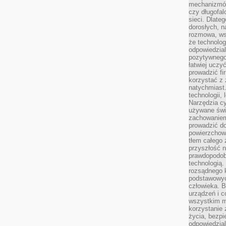
mechanizmów
czy długofal
sieci. Dlate
dorosłych, na
rozmowa, ws
że technolog
odpowiedzia
pozytywnego 
łatwiej uczy
prowadzić fi
korzystać z
natychmiast.
technologii,
Narzędzia cy
używane świ
zachowaniem
prowadzić do
powierzchown
tłem całego 
przyszłość n
prawdopodob
technologią.
rozsądnego k
podstawowyc
człowieka. B
urządzeń i 
wszystkim m
korzystanie z
życia, bezpi
odpowiedzial