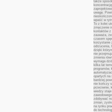
także sposób
koncentrację
zaprojektow
uwagę. Powia
nieskończone
wpaść w rytm
To z kolei u
zmęczenie i
kontaktów z 
zauważa, że 
czasem spęd
korzystanie 
odrzucenia, 
dzięki który
nie przejmuj
zmienia rów
wymaga dziś
kilka lat te
programów, 
automatyzac
opartych na s
bardziej pow
nie kończy s
przeciwnie, 
wiedzy staje
zawodowego. 
zdobywać no
zmian, zysku
na rynku pra
do technolog