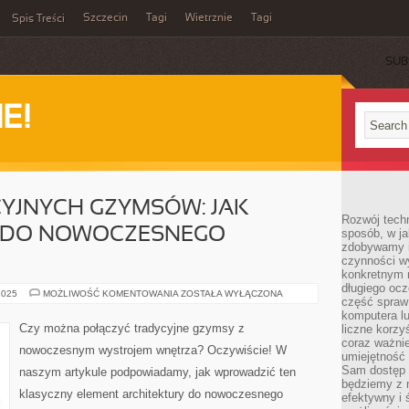
Szczecin
Tagi
Wietrznie
Tagi
Spis Treści
SUB
E!
YJNYCH GZYMSÓW: JAK
Rozwój techn
 DO NOWOCZESNEGO
sposób, w ja
zdobywamy i
czynności w
konkretnym 
długiego oc
POWRÓT
2025
MOŻLIWOŚĆ KOMENTOWANIA
ZOSTAŁA WYŁĄCZONA
część spraw
TRADYCYJNYCH
GZYMSÓW:
komputera lu
JAK
Czy można połączyć tradycyjne gzymsy z
liczne korzy
WPROWADZIĆ
coraz ważnie
JE
nowoczesnym wystrojem wnętrza? Oczywiście! W
DO
umiejętność 
NOWOCZESNEGO
Sam dostęp 
naszym artykule podpowiadamy, jak wprowadzić ten
WNĘTRZA?
będziemy z 
klasyczny element architektury do nowoczesnego
efektywny i 