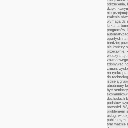
odrzucenia, 
dzięki który
nie przejmuj
zmienia rów
wymaga dziś
kilka lat te
programów, 
automatyzac
opartych na s
bardziej pow
nie kończy s
przeciwnie, 
wiedzy staje
zawodowego. 
zdobywać no
zmian, zysku
na rynku pra
do technolog
istnieją gru
utrudniony 
być seniorzy
skomunikowa
dochodach lu
podstawowyc
narzędzi. W
problemem s
usług, wiedz
publicznym. 
tym ważniejs