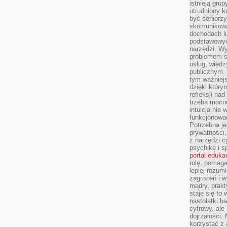
istnieją gru
utrudniony 
być seniorzy
skomunikowa
dochodach lu
podstawowyc
narzędzi. W
problemem s
usług, wiedz
publicznym. 
tym ważniejs
dzięki którym
refleksji na
trzeba mocn
intuicja nie
funkcjonować
Potrzebna je
prywatności,
z narzędzi c
psychikę i s
portal eduka
rolę, pomag
lepiej rozum
zagrożeń i 
mądry, prakt
staje się to
nastolatki b
cyfrowy, ale
dojrzałości.
korzystać z 