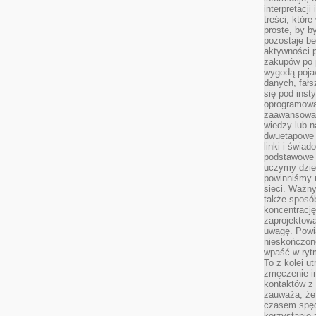
interpretacj
treści, któr
proste, by b
pozostaje b
aktywności p
zakupów po 
wygodą pojaw
danych, fał
się pod inst
oprogramowa
zaawansowan
wiedzy lub n
dwuetapowe l
linki i świa
podstawowe e
uczymy dziec
powinniśmy u
sieci. Ważn
także sposób
koncentrację
zaprojektow
uwagę. Powia
nieskończone
wpaść w rytm
To z kolei u
zmęczenie i
kontaktów z 
zauważa, że 
czasem spęd
korzystanie 