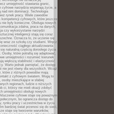
lecz umiejętność stawiania granic,
m cyfrowe narzędzia wspierają życie, a
ą nad nim dominacji. Technologia
nież rynek pracy. Wiele zawodów
 kompetencji cyfrowych, które jeszcze
mu nie były konieczne. Obsługa nowych
komunikacja zdalna, praca na danych,
ja czy wykorzystanie narzędzi
ztucznej inteligencji stają się coraz
szechne. Oznacza to, że uczenie się
ię wraz ze szkołą czy studiami. Wręcz
konieczność ciągłego aktualizowania
 się naturalną częścią dorosłego życia
Osoby, które potrafią się adaptować,
we umiejętności i rozumieć kierunek
ją większą stabilność i elastyczność
cy. Warto jednak pamiętać, że dostęp
ii nie jest równy dla wszystkich. Wciąż
py, które z różnych powodów mają
kontakt z cyfrowym światem. Mogą to
, osoby mieszkające w słabiej
nych regionach, ludzie o niższych
b ci, którzy nie mieli okazji zdobyć
h umiejętności obsługi nowych
ykluczenie cyfrowe staje się poważnym
połecznym, bo ogranicza dostęp do
y, rynku pracy i uczestnictwa w życiu
Im bardziej świat przenosi się do sieci,
ze staje się tworzenie warunków,