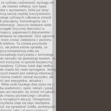
 że cyfrowa codzienność wymaga nie
 ale również refleksji, tym lepiej
bie z wyzwaniami, które już teraz
ęścią naszej zwykłej rzeczywistości.
ologii cyfrowych całkowicie zmienił
ki pracujemy, komunikujemy się i
nformacje. Jeszcze niedawno wiele
ymagało fizycznej obecności w
miejscu, papierowych dokumentów i
zekiwania na odpowiedź. Dziś ogromna
 może zostać załatwiona z poziomu
b telefonu. Ta zmiana przyniosła
ści, ale jednocześnie sprawiła, że
jszą kompetencją stała się
rozsądnego korzystania z technologii.
do narzędzi nie gwarantuje bowiem, że
nich korzystać w sposób bezpieczny,
świadomy. Cyfrowy świat daje wielkie
 ale stawia też nowe wymagania. Jedną
szych kwestii jest selekcja informacji.
e można znaleźć niemal wszystko, ale
eść jest wiarygodna, aktualna i
 Wiele osób każdego dnia styka się z
bą wiadomości, opinii, reklam i porad,
asu ani narzędzi, by ocenić ich jakość.
 do chaosu poznawczego i utrudnia
e rozsądnych decyzji. Umiejętność
myślenia staje się więc niezbędna.
zyć się sprawdzać źródła, porównywać
odróżniać fakty od emocjonalnych