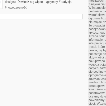
możliwości,
designu. Dowiedz się więcej! #gzymsy #tradycja
z najważniej
#nowoczesność
W interneci
nie każda tr
wartościowa.
ogromną licz
nie mając cz
To prowadzi
podejmowani
krytycznego 
Trzeba nauc
informacje, 
interpretacj
treści, któr
proste, by b
pozostaje b
aktywności p
zakupów po 
wygodą pojaw
danych, fał
się pod inst
oprogramowa
zaawansowan
wiedzy lub n
dwuetapowe l
linki i świa
podstawowe e
uczymy dziec
powinniśmy u
sieci. Ważn