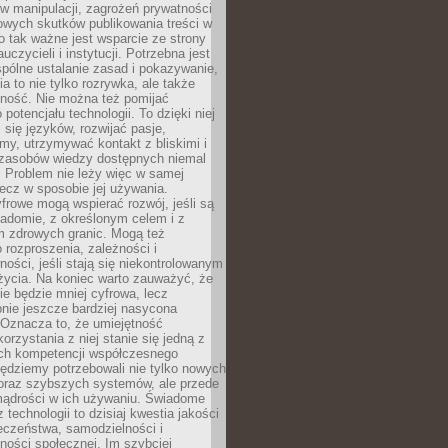
 manipulacji, zagrożeń prywatności
owych skutków publikowania treści w
go tak ważne jest wsparcie ze strony
uczycieli i instytucji. Potrzebna jest
pólne ustalanie zasad i pokazywanie,
ia to nie tylko rozrywka, ale także
lność. Nie można też pomijać
potencjału technologii. To dzięki niej
ć się języków, rozwijać pasje,
rmy, utrzymywać kontakt z bliskimi i
 zasobów wiedzy dostępnych niemal
 Problem nie leży więc w samej
 lecz w sposobie jej używania.
frowe mogą wspierać rozwój, jeśli są
adomie, z określonym celem i z
 zdrowych granic. Mogą też
 rozproszenia, zależności i
ości, jeśli stają się niekontrolowanym
życia. Na koniec warto zauważyć, że
ie będzie mniej cyfrowa, lecz
nie jeszcze bardziej nasycona
 Oznacza to, że umiejętność
orzystania z niej stanie się jedną z
h kompetencji współczesnego
ędziemy potrzebowali nie tylko nowych
coraz szybszych systemów, ale przede
ądrości w ich używaniu. Świadome
 technologii to dzisiaj kwestia jakości
eczeństwa, samodzielności i
ności społecznej. Im szybciej