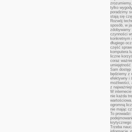
zrozumiemy,
tylko wygody,
poradzimy so
stają się cz
Rozwój techn
sposób, w ja
zdobywamy i
czynności w
konkretnym 
długiego oc
część spraw
komputera lu
liczne korzy
coraz ważnie
umiejętność 
Sam dostęp 
będziemy z 
efektywny i 
możliwości,
z najważniej
W interneci
nie każda tr
wartościowa.
ogromną licz
nie mając cz
To prowadzi
podejmowani
krytycznego 
Trzeba nauc
informacje, 