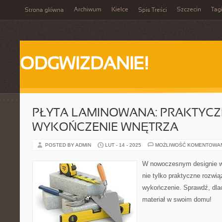
Archiwum
Kielce
Szczecin
Tag
Strona główna
Spis Treści
ODGWIZDANIE!
PŁYTA LAMINOWANA: PRAKTYC
WYKOŃCZENIE WNĘTRZA
POSTED BY ADMIN
LUT - 14 - 2025
MOŻLIWOŚĆ KOMENTOWA
W nowoczesnym designie wn
nie tylko praktyczne rozwią
wykończenie. Sprawdź, dla
materiał w swoim domu!