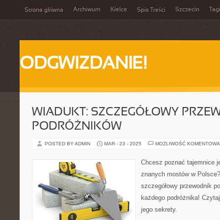
Archiwum
Kielce
Szczecin
Tag
Strona główna
Spis Treści
ODGWIZDANIE!
WIADUKT: SZCZEGÓŁOWY PRZE
PODRÓŻNIKÓW
POSTED BY ADMIN
MAR - 23 - 2025
MOŻLIWOŚĆ KOMENTOWA
Chcesz poznać tajemnice je
znanych mostów w Polsce
szczegółowy przewodnik po
każdego podróżnika! Czytaj
jego sekrety.