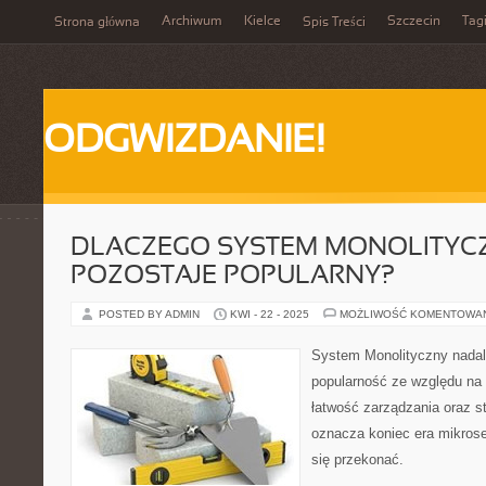
Archiwum
Kielce
Szczecin
Tag
Strona główna
Spis Treści
ODGWIZDANIE!
DLACZEGO SYSTEM MONOLITYC
POZOSTAJE POPULARNY?
POSTED BY ADMIN
KWI - 22 - 2025
MOŻLIWOŚĆ KOMENTOWA
System Monolityczny nadal
popularność ze względu na 
łatwość zarządzania oraz st
oznacza koniec era mikrose
się przekonać.