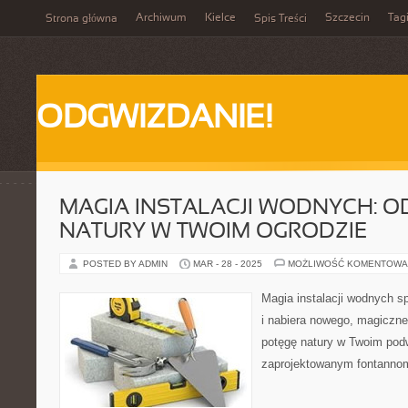
Archiwum
Kielce
Szczecin
Tag
Strona główna
Spis Treści
ODGWIZDANIE!
MAGIA INSTALACJI WODNYCH: O
NATURY W TWOIM OGRODZIE
POSTED BY ADMIN
MAR - 28 - 2025
MOŻLIWOŚĆ KOMENTOWA
Magia instalacji wodnych s
i nabiera nowego, magiczne
potęgę natury w Twoim podw
zaprojektowanym fontanno