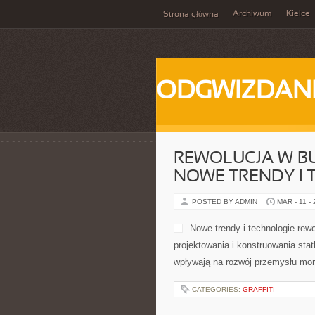
Archiwum
Kielce
Strona główna
ODGWIZDANI
REWOLUCJA W B
NOWE TRENDY I 
POSTED BY ADMIN
MAR - 11 -
Nowe trendy i technologie rew
projektowania i konstruowania stat
wpływają na rozwój przemysłu mor
CATEGORIES:
GRAFFITI