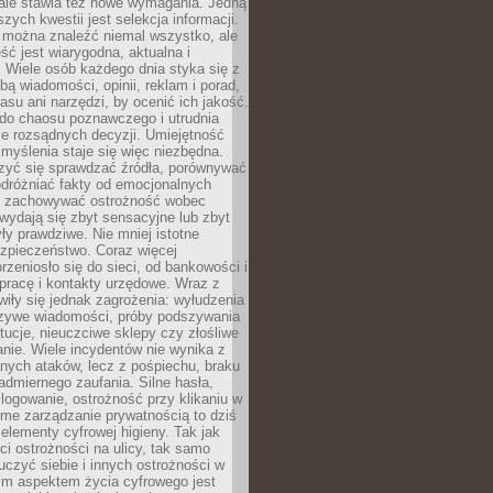
 ale stawia też nowe wymagania. Jedną
szych kwestii jest selekcja informacji.
e można znaleźć niemal wszystko, ale
eść jest wiarygodna, aktualna i
 Wiele osób każdego dnia styka się z
bą wiadomości, opinii, reklam i porad,
asu ani narzędzi, by ocenić ich jakość.
 do chaosu poznawczego i utrudnia
e rozsądnych decyzji. Umiejętność
myślenia staje się więc niezbędna.
zyć się sprawdzać źródła, porównywać
odróżniać fakty od emocjonalnych
i i zachowywać ostrożność wobec
e wydają się zbyt sensacyjne lub zbyt
yły prawdziwe. Nie mniej istotne
ezpieczeństwo. Coraz więcej
rzeniosło się do sieci, od bankowości i
pracę i kontakty urzędowe. Wraz z
iły się jednak zagrożenia: wyłudzenia
szywe wiadomości, próby podszywania
ytucje, nieuczciwe sklepy czy złośliwe
nie. Wiele incydentów nie wynika z
ych ataków, lecz z pośpiechu, braku
admiernego zaufania. Silne hasła,
ogowanie, ostrożność przy klikaniu w
dome zarządzanie prywatnością to dziś
lementy cyfrowej higieny. Tak jak
i ostrożności na ulicy, tak samo
czyć siebie i innych ostrożności w
ym aspektem życia cyfrowego jest