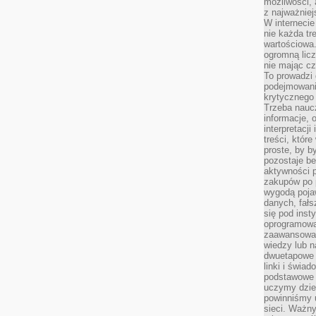
możliwości,
z najważniej
W interneci
nie każda tr
wartościowa.
ogromną licz
nie mając cz
To prowadzi
podejmowani
krytycznego 
Trzeba nauc
informacje, 
interpretacj
treści, któr
proste, by b
pozostaje b
aktywności p
zakupów po 
wygodą pojaw
danych, fał
się pod inst
oprogramowa
zaawansowan
wiedzy lub n
dwuetapowe l
linki i świa
podstawowe e
uczymy dziec
powinniśmy u
sieci. Ważn