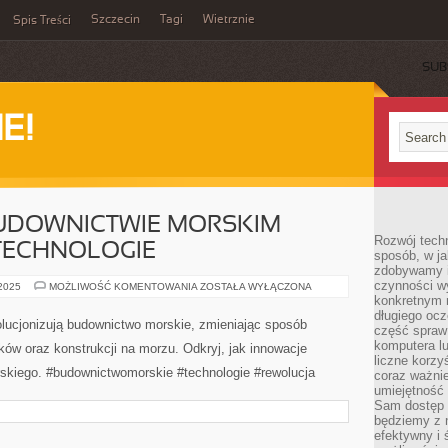
Szczecin
Tagi
Wietrznie
Spis Treści
SUB
E!
UDOWNICTWIE MORSKIM –
Rozwój techn
TECHNOLOGIE
sposób, w ja
zdobywamy i
czynności w
REWOLUCJA
 2025
MOŻLIWOŚĆ KOMENTOWANIA
ZOSTAŁA WYŁĄCZONA
W
konkretnym 
BUDOWNICTWIE
długiego oc
MORSKIM
olucjonizują budownictwo morskie, zmieniając sposób
część spraw
–
NOWE
komputera lu
ków oraz konstrukcji na morzu. Odkryj, jak innowacje
TRENDY
liczne korzy
I
skiego. #budownictwomorskie #technologie #rewolucja
TECHNOLOGIE
coraz ważnie
umiejętność 
Sam dostęp 
będziemy z 
efektywny i 