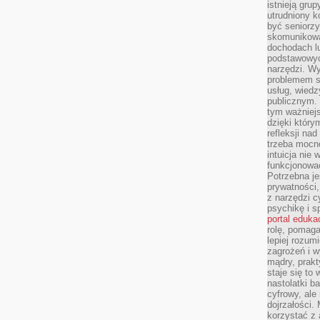
istnieją gru
utrudniony 
być seniorzy
skomunikowa
dochodach lu
podstawowyc
narzędzi. W
problemem s
usług, wiedz
publicznym. 
tym ważniejs
dzięki którym
refleksji na
trzeba mocn
intuicja nie
funkcjonować
Potrzebna je
prywatności,
z narzędzi c
psychikę i s
portal eduka
rolę, pomag
lepiej rozum
zagrożeń i 
mądry, prakt
staje się to
nastolatki b
cyfrowy, ale
dojrzałości.
korzystać z 