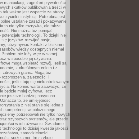
 manipulacji, zagrożeń prywatności
owych skutków publikowania treści w
go tak ważne jest wsparcie ze strony
uczycieli i instytucji. Potrzebna jest
pólne ustalanie zasad i pokazywanie,
ia to nie tylko rozrywka, ale także
lność. Nie można też pomijać
potencjału technologii. To dzięki niej
ć się języków, rozwijać pasje,
rmy, utrzymywać kontakt z bliskimi i
 zasobów wiedzy dostępnych niemal
 Problem nie leży więc w samej
 lecz w sposobie jej używania.
frowe mogą wspierać rozwój, jeśli są
adomie, z określonym celem i z
 zdrowych granic. Mogą też
 rozproszenia, zależności i
ości, jeśli stają się niekontrolowanym
życia. Na koniec warto zauważyć, że
ie będzie mniej cyfrowa, lecz
nie jeszcze bardziej nasycona
 Oznacza to, że umiejętność
orzystania z niej stanie się jedną z
h kompetencji współczesnego
ędziemy potrzebowali nie tylko nowych
coraz szybszych systemów, ale przede
ądrości w ich używaniu. Świadome
 technologii to dzisiaj kwestia jakości
eczeństwa, samodzielności i
ności społecznej. Im szybciej