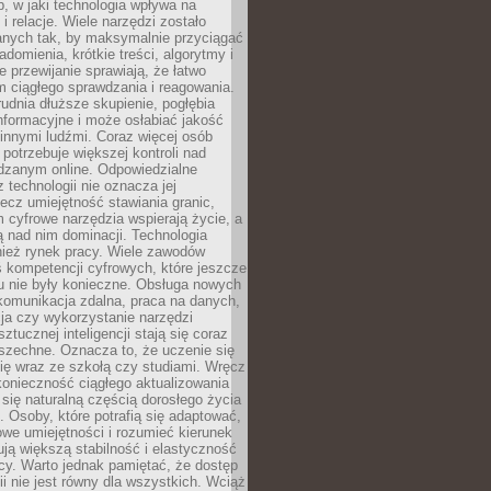
, w jaki technologia wpływa na
 i relacje. Wiele narzędzi zostało
anych tak, by maksymalnie przyciągać
domienia, krótkie treści, algorytmy i
 przewijanie sprawiają, że łatwo
 ciągłego sprawdzania i reagowania.
trudnia dłuższe skupienie, pogłębia
nformacyjne i może osłabiać jakość
innymi ludźmi. Coraz więcej osób
potrzebuje większej kontroli nad
zanym online. Odpowiedzialne
z technologii nie oznacza jej
lecz umiejętność stawiania granic,
m cyfrowe narzędzia wspierają życie, a
ą nad nim dominacji. Technologia
nież rynek pracy. Wiele zawodów
 kompetencji cyfrowych, które jeszcze
mu nie były konieczne. Obsługa nowych
komunikacja zdalna, praca na danych,
ja czy wykorzystanie narzędzi
ztucznej inteligencji stają się coraz
szechne. Oznacza to, że uczenie się
ię wraz ze szkołą czy studiami. Wręcz
konieczność ciągłego aktualizowania
 się naturalną częścią dorosłego życia
Osoby, które potrafią się adaptować,
we umiejętności i rozumieć kierunek
ją większą stabilność i elastyczność
cy. Warto jednak pamiętać, że dostęp
ii nie jest równy dla wszystkich. Wciąż