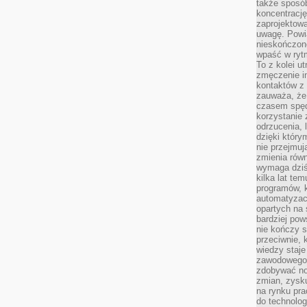
także sposób
koncentrację
zaprojektow
uwagę. Powia
nieskończone
wpaść w rytm
To z kolei u
zmęczenie i
kontaktów z 
zauważa, że 
czasem spęd
korzystanie 
odrzucenia, 
dzięki który
nie przejmuj
zmienia rów
wymaga dziś
kilka lat te
programów, 
automatyzac
opartych na s
bardziej pow
nie kończy s
przeciwnie, 
wiedzy staje
zawodowego. 
zdobywać no
zmian, zysku
na rynku pra
do technolog