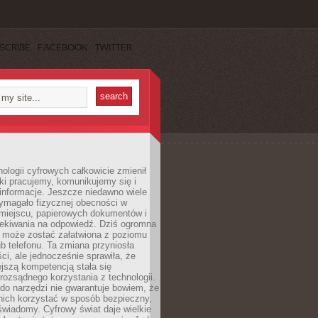
SCRIBE
FACEBOOK
TWITTER
ologii cyfrowych całkowicie zmienił
ki pracujemy, komunikujemy się i
nformacje. Jeszcze niedawno wiele
ymagało fizycznej obecności w
miejscu, papierowych dokumentów i
zekiwania na odpowiedź. Dziś ogromna
 może zostać załatwiona z poziomu
b telefonu. Ta zmiana przyniosła
ści, ale jednocześnie sprawiła, że
jszą kompetencją stała się
rozsądnego korzystania z technologii.
do narzędzi nie gwarantuje bowiem, że
nich korzystać w sposób bezpieczny,
świadomy. Cyfrowy świat daje wielkie