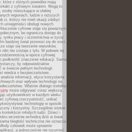
py, które z różnych powodów mają
kontakt z cyfrowym światem. Mogą to
, osoby mieszkające w słabiej
nych regionach, ludzie o niższych
b ci, którzy nie mieli okazji zdobyć
h umiejętności obsługi nowych
ykluczenie cyfrowe staje się poważnym
połecznym, bo ogranicza dostęp do
y, rynku pracy i uczestnictwa w życiu
Im bardziej świat przenosi się do sieci,
ze staje się tworzenie warunków,
 nikt nie zostaje z tyłu. W połowie tej
d codziennością w epoce cyfrowej
o podkreślić znaczenie edukacji. Sama
 wystarczy, by odpowiedzialnie
 w świecie pełnym technologii.
st wiedza o bezpieczeństwie,
 analizie informacji, etyce korzystania
yfrowych oraz wpływie technologii na
połeczeństwo. Właśnie dlatego rzetelny
cyjny
może odgrywać coraz większą
ając użytkownikom w każdym wieku
ieć cyfrową rzeczywistość, unikać
wykorzystywać technologię w sposób
yczny i korzystny. Szczególnie istotne
 w kontekście młodych ludzi. Dzieci i
ardzo wcześnie wchodzą dziś w świat
 sama biegłość techniczna nie oznacza
 Młody człowiek może sprawnie
aplikacji, a jednocześnie nie rozumieć