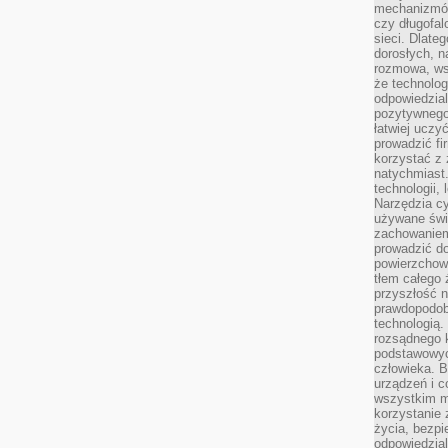
mechanizmów
czy długofal
sieci. Dlate
dorosłych, na
rozmowa, ws
że technolog
odpowiedzia
pozytywnego 
łatwiej uczy
prowadzić fi
korzystać z
natychmiast.
technologii,
Narzędzia cy
używane świ
zachowaniem
prowadzić do
powierzchown
tłem całego 
przyszłość n
prawdopodob
technologią.
rozsądnego k
podstawowyc
człowieka. B
urządzeń i 
wszystkim m
korzystanie z
życia, bezpi
odpowiedzial