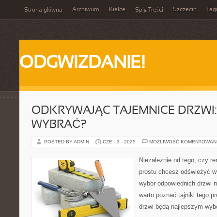
Archiwum
Kielce
Szczecin
Tag
Strona główna
Spis Treści
ODGWIZDANIE!
ODKRYWAJĄC TAJEMNICE DRZWI: 
WYBRAĆ?
POSTED BY ADMIN
CZE - 3 - 2025
MOŻLIWOŚĆ KOMENTOWAN
Niezależnie od tego, czy r
prostu chcesz odświeżyć w
wybór odpowiednich drzwi 
warto poznać tajniki tego pr
drzwi będą najlepszym wyb