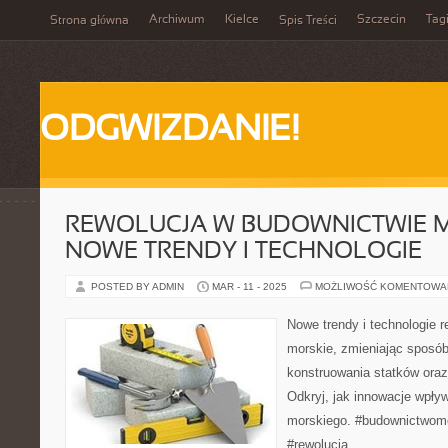
Archiwum
Kielce
Szczecin
Tag
Strona główna
Spis Treści
ODGWIZDANIE!
REWOLUCJA W BUDOWNICTWIE M
NOWE TRENDY I TECHNOLOGIE
POSTED BY ADMIN
MAR - 11 - 2025
MOŻLIWOŚĆ KOMENTOWA
Nowe trendy i technologie 
morskie, zmieniając sposób
konstruowania statków oraz
Odkryj, jak innowacje wpły
morskiego. #budownictwomo
#rewolucja