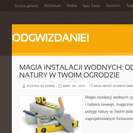
Archiwum
Kielce
Szczecin
Tag
Strona główna
Spis Treści
ODGWIZDANIE!
MAGIA INSTALACJI WODNYCH: O
NATURY W TWOIM OGRODZIE
POSTED BY ADMIN
MAR - 28 - 2025
MOŻLIWOŚĆ KOMENTOWA
Magia instalacji wodnych s
i nabiera nowego, magiczne
potęgę natury w Twoim podw
zaprojektowanym fontanno