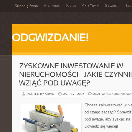
Archiwum
Kielce
Szczecin
Tag
Strona główna
Spis Treści
ODGWIZDANIE!
ZYSKOWNE INWESTOWANIE W
NIERUCHOMOŚCI – JAKIE CZYNNI
WZIĄĆ POD UWAGĘ?
POSTED BY ADMIN
MAJ - 17 - 2025
MOŻLIWOŚĆ KOMENTOWA
Chcesz zainwestować w nie
od czego zacząć? Sprawdź j
pod uwagę, aby zyskać na 
Dowiedz się więcej!