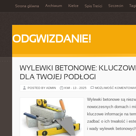
Archiwum
Kielce
Szczecin
Tag
Strona główna
Spis Treści
ODGWIZDANIE!
WYLEWKI BETONOWE: KLUCZOW
DLA TWOJEJ PODŁOGI
POSTED BY ADMIN
KWI - 13 - 2025
MOŻLIWOŚĆ KOMENTOWA
Wylewki betonowe są niezw
nowoczesnych domach i mi
kluczowe informacje na tem
zadbać o ich trwałość i este
i wady wylewek betonowych