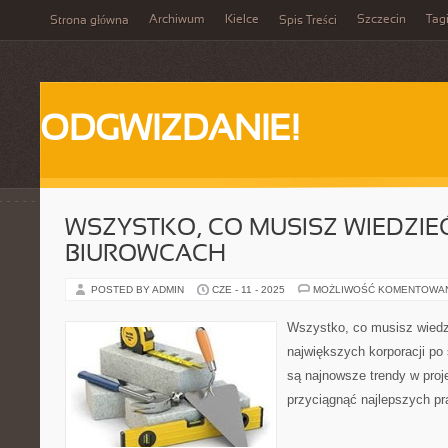
Archiwum
Kielce
Szczecin
Tag
Strona główna
Spis Treści
ODGWIZDANIE!
WSZYSTKO, CO MUSISZ WIEDZIE
BIUROWCACH
POSTED BY ADMIN
CZE - 11 - 2025
MOŻLIWOŚĆ KOMENTOWA
Wszystko, co musisz wiedz
największych korporacji po 
są najnowsze trendy w proje
przyciągnąć najlepszych pr