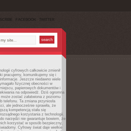
SCRIBE
FACEBOOK
TWITTER
ologii cyfrowych całkowicie zmienił
ki pracujemy, komunikujemy się i
nformacje. Jeszcze niedawno wiele
ymagało fizycznej obecności w
miejscu, papierowych dokumentów i
zekiwania na odpowiedź. Dziś ogromna
 może zostać załatwiona z poziomu
b telefonu. Ta zmiana przyniosła
ści, ale jednocześnie sprawiła, że
jszą kompetencją stała się
rozsądnego korzystania z technologii.
do narzędzi nie gwarantuje bowiem, że
nich korzystać w sposób bezpieczny,
świadomy. Cyfrowy świat daje wielkie