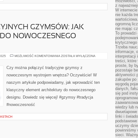
możliwości,
z najważniej
W interneci
nie każda tr
wartościowa.
ogromną licz
YJNYCH GZYMSÓW: JAK
nie mając cz
To prowadzi
 DO NOWOCZESNEGO
podejmowani
krytycznego 
Trzeba nauc
informacje, 
POWRÓT
interpretacj
2025
MOŻLIWOŚĆ KOMENTOWANIA
ZOSTAŁA WYŁĄCZONA
TRADYCYJNYCH
treści, któr
GZYMSÓW:
proste, by b
JAK
Czy można połączyć tradycyjne gzymsy z
WPROWADZIĆ
pozostaje b
JE
aktywności p
nowoczesnym wystrojem wnętrza? Oczywiście! W
DO
zakupów po 
NOWOCZESNEGO
naszym artykule podpowiadamy, jak wprowadzić ten
WNĘTRZA?
wygodą pojaw
danych, fał
klasyczny element architektury do nowoczesnego
się pod inst
designu. Dowiedz się więcej! #gzymsy #tradycja
oprogramowa
zaawansowan
#nowoczesność
wiedzy lub n
dwuetapowe l
linki i świa
IASTACH
podstawowe e
uczymy dziec
powinniśmy u
sieci. Ważn