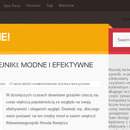
Szczecin
Tagi
Wietrznie
Spis Treści
SUB
E!
JNIKI: MODNE I EFEKTYWNE
Rozwój techn
sposób, w ja
zdobywamy i
czynności w
DREWNIANE
2025
MOŻLIWOŚĆ KOMENTOWANIA
ZOSTAŁA WYŁĄCZONA
konkretnym 
GRZEJNIKI:
MODNE
długiego oc
I
W dzisiejszych czasach drewniane grzejniki cieszą się
część spraw
EFEKTYWNE
ROZWIĄZANIE
komputera lu
coraz większą popularnością ze względu na swoją
liczne korzy
efektywność i elegancki wygląd. Dowiedz się, dlaczego
coraz ważnie
umiejętność 
warto postawić na ten modny trend w swoim wnętrzu!
Sam dostęp 
będziemy z 
#drewnianegrzejniki #moda #wnętrza
efektywny i 