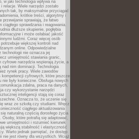
, w jaki technologia wpływa na
 i relacje. Wiele narzędzi zostało
anych tak, by maksymalnie przyciągać
domienia, krótkie treści, algorytmy i
 przewijanie sprawiają, że łatwo
 ciągłego sprawdzania i reagowania.
trudnia dłuższe skupienie, pogłębia
nformacyjne i może osłabiać jakość
innymi ludźmi. Coraz więcej osób
potrzebuje większej kontroli nad
zanym online. Odpowiedzialne
z technologii nie oznacza jej
lecz umiejętność stawiania granic,
m cyfrowe narzędzia wspierają życie, a
ą nad nim dominacji. Technologia
nież rynek pracy. Wiele zawodów
 kompetencji cyfrowych, które jeszcze
mu nie były konieczne. Obsługa nowych
komunikacja zdalna, praca na danych,
ja czy wykorzystanie narzędzi
ztucznej inteligencji stają się coraz
szechne. Oznacza to, że uczenie się
ię wraz ze szkołą czy studiami. Wręcz
konieczność ciągłego aktualizowania
 się naturalną częścią dorosłego życia
Osoby, które potrafią się adaptować,
we umiejętności i rozumieć kierunek
ją większą stabilność i elastyczność
cy. Warto jednak pamiętać, że dostęp
ii nie jest równy dla wszystkich. Wciąż