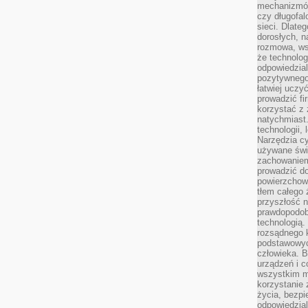
mechanizmów
czy długofal
sieci. Dlate
dorosłych, na
rozmowa, ws
że technolog
odpowiedzia
pozytywnego 
łatwiej uczy
prowadzić fi
korzystać z
natychmiast.
technologii,
Narzędzia cy
używane świ
zachowaniem
prowadzić do
powierzchown
tłem całego 
przyszłość n
prawdopodob
technologią.
rozsądnego k
podstawowyc
człowieka. B
urządzeń i 
wszystkim m
korzystanie z
życia, bezpi
odpowiedzial