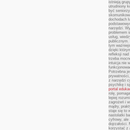
istnieją gru
utrudniony 
być seniorzy
skomunikowa
dochodach lu
podstawowyc
narzędzi. W
problemem s
usług, wiedz
publicznym. 
tym ważniejs
dzięki którym
refleksji na
trzeba mocn
intuicja nie
funkcjonować
Potrzebna je
prywatności,
z narzędzi c
psychikę i s
portal eduka
rolę, pomag
lepiej rozum
zagrożeń i 
mądry, prakt
staje się to
nastolatki b
cyfrowy, ale
dojrzałości.
korzystać z 