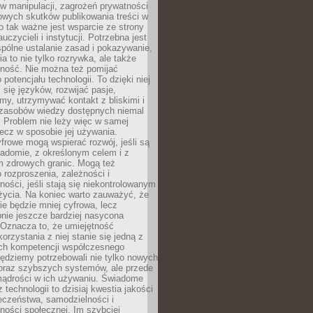
 manipulacji, zagrożeń prywatności
owych skutków publikowania treści w
go tak ważne jest wsparcie ze strony
uczycieli i instytucji. Potrzebna jest
pólne ustalanie zasad i pokazywanie,
ia to nie tylko rozrywka, ale także
lność. Nie można też pomijać
potencjału technologii. To dzięki niej
ć się języków, rozwijać pasje,
rmy, utrzymywać kontakt z bliskimi i
 zasobów wiedzy dostępnych niemal
 Problem nie leży więc w samej
 lecz w sposobie jej używania.
frowe mogą wspierać rozwój, jeśli są
adomie, z określonym celem i z
 zdrowych granic. Mogą też
 rozproszenia, zależności i
ości, jeśli stają się niekontrolowanym
życia. Na koniec warto zauważyć, że
ie będzie mniej cyfrowa, lecz
nie jeszcze bardziej nasycona
 Oznacza to, że umiejętność
orzystania z niej stanie się jedną z
h kompetencji współczesnego
ędziemy potrzebowali nie tylko nowych
coraz szybszych systemów, ale przede
ądrości w ich używaniu. Świadome
 technologii to dzisiaj kwestia jakości
eczeństwa, samodzielności i
ności społecznej. Im szybciej