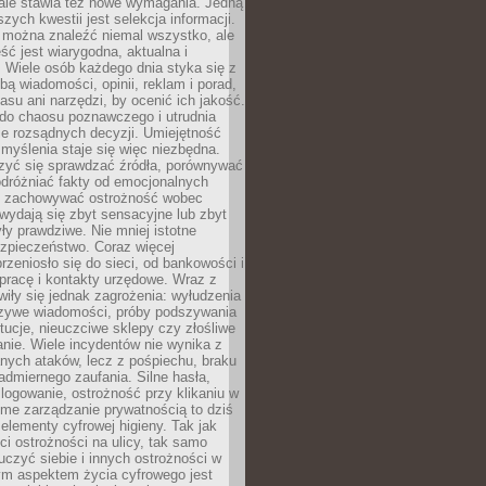
 ale stawia też nowe wymagania. Jedną
szych kwestii jest selekcja informacji.
e można znaleźć niemal wszystko, ale
eść jest wiarygodna, aktualna i
 Wiele osób każdego dnia styka się z
bą wiadomości, opinii, reklam i porad,
asu ani narzędzi, by ocenić ich jakość.
 do chaosu poznawczego i utrudnia
e rozsądnych decyzji. Umiejętność
myślenia staje się więc niezbędna.
zyć się sprawdzać źródła, porównywać
odróżniać fakty od emocjonalnych
i i zachowywać ostrożność wobec
e wydają się zbyt sensacyjne lub zbyt
yły prawdziwe. Nie mniej istotne
ezpieczeństwo. Coraz więcej
rzeniosło się do sieci, od bankowości i
pracę i kontakty urzędowe. Wraz z
iły się jednak zagrożenia: wyłudzenia
szywe wiadomości, próby podszywania
ytucje, nieuczciwe sklepy czy złośliwe
nie. Wiele incydentów nie wynika z
ych ataków, lecz z pośpiechu, braku
admiernego zaufania. Silne hasła,
ogowanie, ostrożność przy klikaniu w
dome zarządzanie prywatnością to dziś
lementy cyfrowej higieny. Tak jak
i ostrożności na ulicy, tak samo
czyć siebie i innych ostrożności w
ym aspektem życia cyfrowego jest