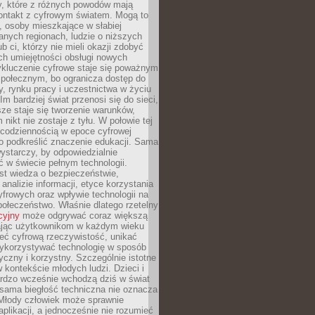
py, które z różnych powodów mają
kontakt z cyfrowym światem. Mogą to
, osoby mieszkające w słabiej
nych regionach, ludzie o niższych
b ci, którzy nie mieli okazji zdobyć
h umiejętności obsługi nowych
ykluczenie cyfrowe staje się poważnym
połecznym, bo ogranicza dostęp do
y, rynku pracy i uczestnictwa w życiu
Im bardziej świat przenosi się do sieci,
ze staje się tworzenie warunków,
 nikt nie zostaje z tyłu. W połowie tej
d codziennością w epoce cyfrowej
o podkreślić znaczenie edukacji. Sama
 wystarczy, by odpowiedzialnie
 w świecie pełnym technologii.
st wiedza o bezpieczeństwie,
 analizie informacji, etyce korzystania
yfrowych oraz wpływie technologii na
połeczeństwo. Właśnie dlatego rzetelny
cyjny
może odgrywać coraz większą
ając użytkownikom w każdym wieku
ieć cyfrową rzeczywistość, unikać
wykorzystywać technologię w sposób
yczny i korzystny. Szczególnie istotne
 w kontekście młodych ludzi. Dzieci i
ardzo wcześnie wchodzą dziś w świat
 sama biegłość techniczna nie oznacza
 Młody człowiek może sprawnie
aplikacji, a jednocześnie nie rozumieć