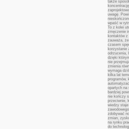
także sposób
koncentrację
zaprojektow
uwagę. Powia
nieskończone
wpaść w rytm
To z kolei u
zmęczenie i
kontaktów z 
zauważa, że 
czasem spęd
korzystanie 
odrzucenia, 
dzięki który
nie przejmuj
zmienia rów
wymaga dziś
kilka lat te
programów, 
automatyzac
opartych na s
bardziej pow
nie kończy s
przeciwnie, 
wiedzy staje
zawodowego. 
zdobywać no
zmian, zysku
na rynku pra
do technolog