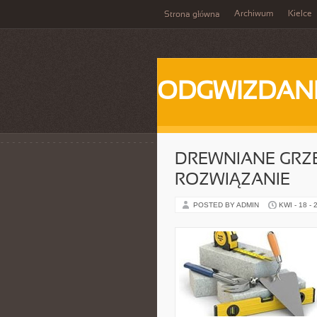
Archiwum
Kielce
Strona główna
ODGWIZDANI
DREWNIANE GRZE
ROZWIĄZANIE
POSTED BY ADMIN
KWI - 18 - 