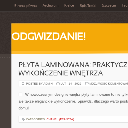
Archiwum
Kielce
Szczecin
Tag
Strona główna
Spis Treści
ODGWIZDANIE!
PŁYTA LAMINOWANA: PRAKTYC
WYKOŃCZENIE WNĘTRZA
POSTED BY ADMIN
LUT - 14 - 2025
MOŻLIWOŚĆ KOMENTOWA
W nowoczesnym designie wnętrz płyty laminowane to nie tylk
ale także eleganckie wykończenie. Sprawdź, dlaczego warto post
domu!
CATEGORIES:
CHANEL (FRANCJA)