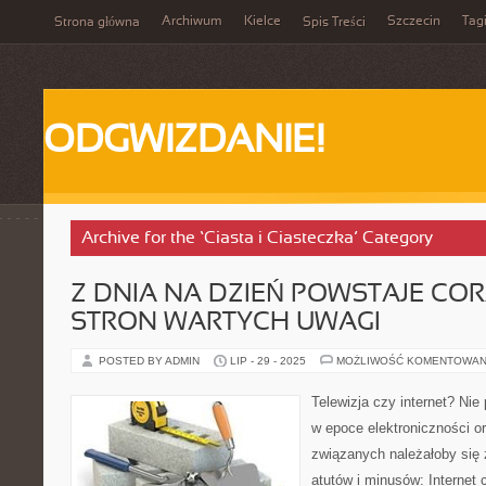
Archiwum
Kielce
Szczecin
Tag
Strona główna
Spis Treści
ODGWIZDANIE!
Archive for the ‘Ciasta i Ciasteczka’ Category
Z DNIA NA DZIEŃ POWSTAJE COR
STRON WARTYCH UWAGI
POSTED BY ADMIN
LIP - 29 - 2025
MOŻLIWOŚĆ KOMENTOWAN
Telewizja czy internet? Nie
w epoce elektroniczności o
związanych należałoby się
atutów i minusów: Internet 