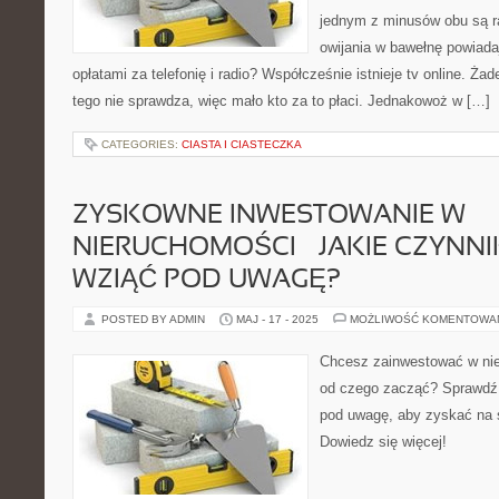
jednym z minusów obu są ra
owijania w bawełnę powiada
opłatami za telefonię i radio? Współcześnie istnieje tv online. Ża
tego nie sprawdza, więc mało kto za to płaci. Jednakowoż w […]
CATEGORIES:
CIASTA I CIASTECZKA
ZYSKOWNE INWESTOWANIE W
NIERUCHOMOŚCI – JAKIE CZYNNI
WZIĄĆ POD UWAGĘ?
POSTED BY ADMIN
MAJ - 17 - 2025
MOŻLIWOŚĆ KOMENTOWA
Chcesz zainwestować w nie
od czego zacząć? Sprawdź j
pod uwagę, aby zyskać na 
Dowiedz się więcej!