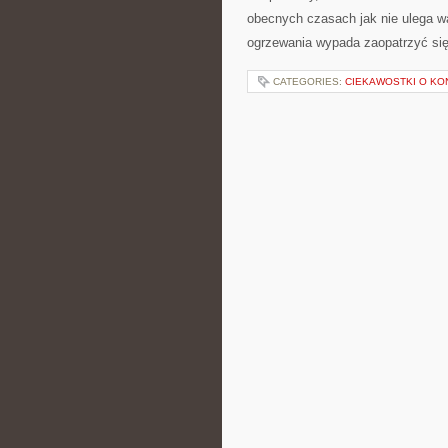
obecnych czasach jak nie ulega wą
ogrzewania wypada zaopatrzyć si
CATEGORIES:
CIEKAWOSTKI O KO