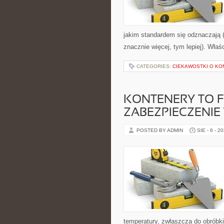
jakim standardem się odznaczają (
znacznie więcej, tym lepiej). Właś
CATEGORIES:
CIEKAWOSTKI O KO
KONTENERY TO 
ZABEZPIECZENIE
POSTED BY ADMIN
SIE - 6 - 2
temperatury, zwłaszcza do obróbki