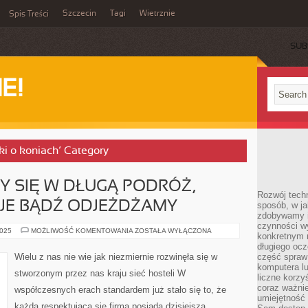
Szczecin
Tagi
Wietrznie
Spis Treści
SUB
E!
ki o koniach’ Category
Y SIĘ W DŁUGĄ PODRÓŻ,
Rozwój techn
JE BĄDŹ ODJEŻDŻAMY
sposób, w ja
zdobywamy i
czynności w
KIEDY
2025
MOŻLIWOŚĆ KOMENTOWANIA
ZOSTAŁA WYŁĄCZONA
konkretnym 
WYBIERAMY
SIĘ
długiego oc
W
Wielu z nas nie wie jak niezmiernie rozwinęła się w
część spraw
DŁUGĄ
komputera lu
PODRÓŻ,
stworzonym przez nas kraju sieć hosteli W
ALBO
liczne korzy
NA
coraz ważnie
współczesnych erach standardem już stało się to, że
WAKACJE
umiejętność 
BĄDŹ
każda respektująca się firma posiada dzisiejszą
ODJEŻDŻAMY