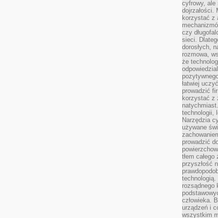
cyfrowy, ale
dojrzałości.
korzystać z 
mechanizmów
czy długofal
sieci. Dlate
dorosłych, na
rozmowa, ws
że technolog
odpowiedzia
pozytywnego 
łatwiej uczy
prowadzić fi
korzystać z
natychmiast.
technologii,
Narzędzia cy
używane świ
zachowaniem
prowadzić do
powierzchown
tłem całego 
przyszłość n
prawdopodob
technologią.
rozsądnego k
podstawowyc
człowieka. B
urządzeń i 
wszystkim m