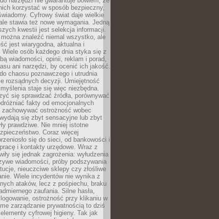
do narzędzi nie gwarantuje bowiem, że
nich korzystać w sposób bezpieczny,
świadomy. Cyfrowy świat daje wielkie
 ale stawia też nowe wymagania. Jedną
szych kwestii jest selekcja informacji.
e można znaleźć niemal wszystko, ale
eść jest wiarygodna, aktualna i
 Wiele osób każdego dnia styka się z
bą wiadomości, opinii, reklam i porad,
asu ani narzędzi, by ocenić ich jakość.
 do chaosu poznawczego i utrudnia
e rozsądnych decyzji. Umiejętność
myślenia staje się więc niezbędna.
zyć się sprawdzać źródła, porównywać
odróżniać fakty od emocjonalnych
i i zachowywać ostrożność wobec
e wydają się zbyt sensacyjne lub zbyt
yły prawdziwe. Nie mniej istotne
ezpieczeństwo. Coraz więcej
rzeniosło się do sieci, od bankowości i
pracę i kontakty urzędowe. Wraz z
iły się jednak zagrożenia: wyłudzenia
szywe wiadomości, próby podszywania
ytucje, nieuczciwe sklepy czy złośliwe
nie. Wiele incydentów nie wynika z
ych ataków, lecz z pośpiechu, braku
admiernego zaufania. Silne hasła,
ogowanie, ostrożność przy klikaniu w
dome zarządzanie prywatnością to dziś
lementy cyfrowej higieny. Tak jak