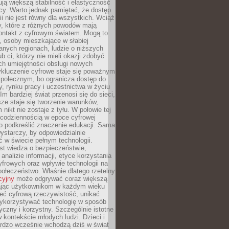
ją większą stabilność i elastyczność
cy. Warto jednak pamiętać, że dostęp
ii nie jest równy dla wszystkich. Wciąż
py, które z różnych powodów mają
kontakt z cyfrowym światem. Mogą to
, osoby mieszkające w słabiej
nych regionach, ludzie o niższych
b ci, którzy nie mieli okazji zdobyć
h umiejętności obsługi nowych
ykluczenie cyfrowe staje się poważnym
połecznym, bo ogranicza dostęp do
y, rynku pracy i uczestnictwa w życiu
Im bardziej świat przenosi się do sieci,
ze staje się tworzenie warunków,
 nikt nie zostaje z tyłu. W połowie tej
d codziennością w epoce cyfrowej
o podkreślić znaczenie edukacji. Sama
 wystarczy, by odpowiedzialnie
 w świecie pełnym technologii.
st wiedza o bezpieczeństwie,
 analizie informacji, etyce korzystania
yfrowych oraz wpływie technologii na
połeczeństwo. Właśnie dlatego rzetelny
cyjny
może odgrywać coraz większą
ając użytkownikom w każdym wieku
ieć cyfrową rzeczywistość, unikać
wykorzystywać technologię w sposób
yczny i korzystny. Szczególnie istotne
 w kontekście młodych ludzi. Dzieci i
ardzo wcześnie wchodzą dziś w świat