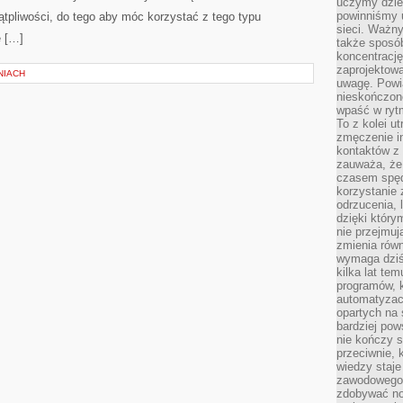
uczymy dziec
powinniśmy u
tpliwości, do tego aby móc korzystać z tego typu
sieci. Ważn
ę […]
także sposób
koncentrację
zaprojektow
NIACH
uwagę. Powia
nieskończone
wpaść w rytm
To z kolei u
zmęczenie i
kontaktów z 
zauważa, że 
czasem spęd
korzystanie 
odrzucenia, 
dzięki który
nie przejmuj
zmienia rów
wymaga dziś
kilka lat te
programów, 
automatyzac
opartych na s
bardziej pow
nie kończy s
przeciwnie, 
wiedzy staje
zawodowego. 
zdobywać no