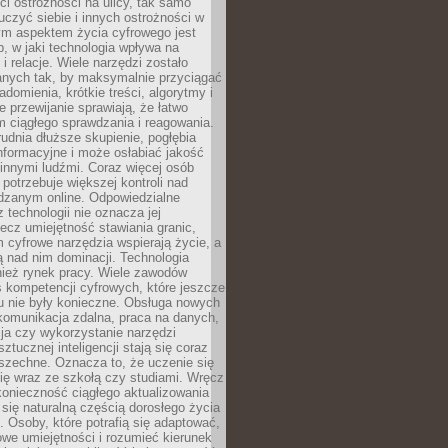
i ostrożności na ulicy, tak samo
czyć siebie i innych ostrożności w
ym aspektem życia cyfrowego jest
, w jaki technologia wpływa na
 i relacje. Wiele narzędzi zostało
anych tak, by maksymalnie przyciągać
domienia, krótkie treści, algorytmy i
 przewijanie sprawiają, że łatwo
 ciągłego sprawdzania i reagowania.
trudnia dłuższe skupienie, pogłębia
nformacyjne i może osłabiać jakość
innymi ludźmi. Coraz więcej osób
potrzebuje większej kontroli nad
zanym online. Odpowiedzialne
z technologii nie oznacza jej
lecz umiejętność stawiania granic,
m cyfrowe narzędzia wspierają życie, a
ą nad nim dominacji. Technologia
nież rynek pracy. Wiele zawodów
 kompetencji cyfrowych, które jeszcze
mu nie były konieczne. Obsługa nowych
komunikacja zdalna, praca na danych,
ja czy wykorzystanie narzędzi
ztucznej inteligencji stają się coraz
szechne. Oznacza to, że uczenie się
ię wraz ze szkołą czy studiami. Wręcz
konieczność ciągłego aktualizowania
 się naturalną częścią dorosłego życia
Osoby, które potrafią się adaptować,
we umiejętności i rozumieć kierunek