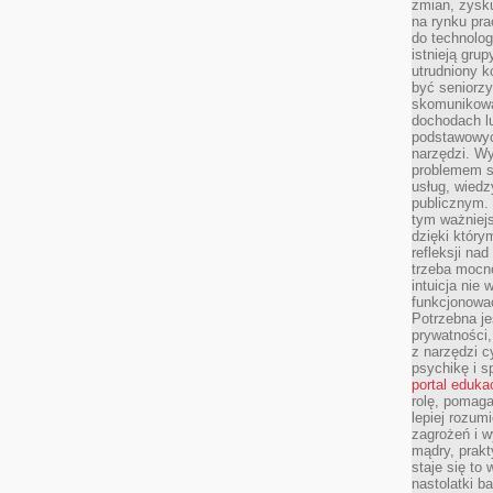
zmian, zysku
na rynku pra
do technolog
istnieją gru
utrudniony 
być seniorzy
skomunikowa
dochodach lu
podstawowyc
narzędzi. W
problemem s
usług, wiedz
publicznym. 
tym ważniejs
dzięki którym
refleksji na
trzeba mocn
intuicja nie
funkcjonować
Potrzebna je
prywatności,
z narzędzi c
psychikę i s
portal eduka
rolę, pomag
lepiej rozum
zagrożeń i 
mądry, prakt
staje się to
nastolatki b