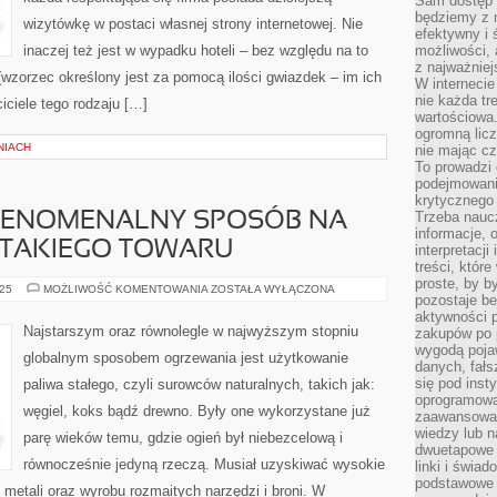
Sam dostęp 
będziemy z 
wizytówkę w postaci własnej strony internetowej. Nie
efektywny i 
inaczej też jest w wypadku hoteli – bez względu na to
możliwości,
z najważniej
wzorzec określony jest za pomocą ilości gwiazdek – im ich
W interneci
nie każda tr
ciciele tego rodzaju […]
wartościowa.
ogromną licz
NIACH
nie mając cz
To prowadzi
podejmowani
krytycznego 
Trzeba nauc
FENOMENALNY SPOSÓB NA
informacje, 
 TAKIEGO TOWARU
interpretacj
treści, któr
proste, by b
KONTENERY
025
MOŻLIWOŚĆ KOMENTOWANIA
ZOSTAŁA WYŁĄCZONA
pozostaje b
TO
FENOMENALNY
aktywności p
SPOSÓB
Najstarszym oraz równolegle w najwyższym stopniu
zakupów po 
NA
wygodą pojaw
ZABEZPIECZENIE
globalnym sposobem ogrzewania jest użytkowanie
TAKIEGO
danych, fał
TOWARU
się pod inst
paliwa stałego, czyli surowców naturalnych, takich jak:
oprogramowa
węgiel, koks bądź drewno. Były one wykorzystane już
zaawansowan
wiedzy lub n
parę wieków temu, gdzie ogień był niebezcelową i
dwuetapowe l
równocześnie jedyną rzeczą. Musiał uzyskiwać wysokie
linki i świa
podstawowe e
 metali oraz wyrobu rozmaitych narzędzi i broni. W