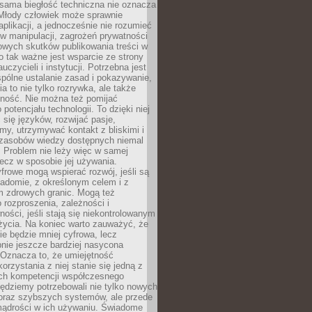
 sama biegłość techniczna nie oznacza
 Młody człowiek może sprawnie
aplikacji, a jednocześnie nie rozumieć
 manipulacji, zagrożeń prywatności
owych skutków publikowania treści w
go tak ważne jest wsparcie ze strony
uczycieli i instytucji. Potrzebna jest
pólne ustalanie zasad i pokazywanie,
ia to nie tylko rozrywka, ale także
lność. Nie można też pomijać
potencjału technologii. To dzięki niej
ć się języków, rozwijać pasje,
rmy, utrzymywać kontakt z bliskimi i
 zasobów wiedzy dostępnych niemal
 Problem nie leży więc w samej
 lecz w sposobie jej używania.
frowe mogą wspierać rozwój, jeśli są
adomie, z określonym celem i z
 zdrowych granic. Mogą też
 rozproszenia, zależności i
ości, jeśli stają się niekontrolowanym
życia. Na koniec warto zauważyć, że
ie będzie mniej cyfrowa, lecz
nie jeszcze bardziej nasycona
 Oznacza to, że umiejętność
orzystania z niej stanie się jedną z
h kompetencji współczesnego
ędziemy potrzebowali nie tylko nowych
coraz szybszych systemów, ale przede
ądrości w ich używaniu. Świadome