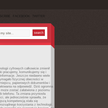
SCRIBE
FACEBOOK
TWITTER
ologii cyfrowych całkowicie zmienił
ki pracujemy, komunikujemy się i
nformacje. Jeszcze niedawno wiele
ymagało fizycznej obecności w
miejscu, papierowych dokumentów i
zekiwania na odpowiedź. Dziś ogromna
 może zostać załatwiona z poziomu
b telefonu. Ta zmiana przyniosła
ści, ale jednocześnie sprawiła, że
jszą kompetencją stała się
rozsądnego korzystania z technologii.