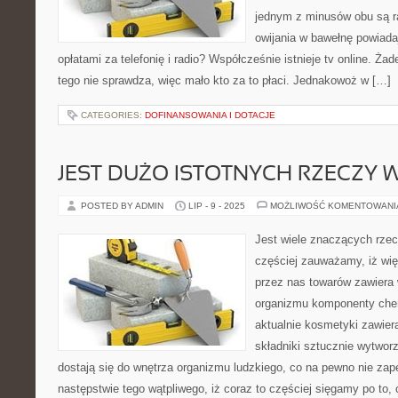
jednym z minusów obu są ra
owijania w bawełnę powiada
opłatami za telefonię i radio? Współcześnie istnieje tv online. Ża
tego nie sprawdza, więc mało kto za to płaci. Jednakowoż w […]
CATEGORIES:
DOFINANSOWANIA I DOTACJE
JEST DUŻO ISTOTNYCH RZECZY W
POSTED BY ADMIN
LIP - 9 - 2025
MOŻLIWOŚĆ KOMENTOWAN
Jest wiele znaczących rze
częściej zauważamy, iż w
przez nas towarów zawiera 
organizmu komponenty ch
aktualnie kosmetyki zawier
składniki sztucznie wytwor
dostają się do wnętrza organizmu ludzkiego, co na pewno nie za
następstwie tego wątpliwego, iż coraz to częściej sięgamy po to,