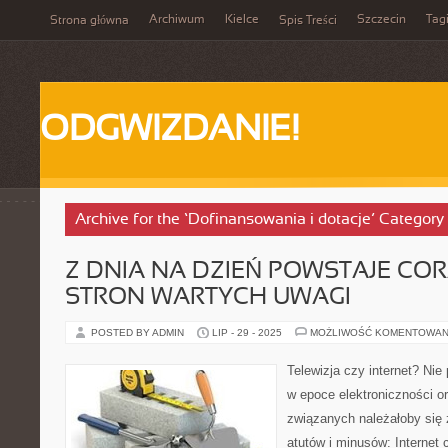
Archiwum
Kielce
Szczecin
Tag
Strona główna
Spis Treści
ODGWIZDANIE!
Archive for the ‘Dofinansowania i dotacje’ Category
Z DNIA NA DZIEŃ POWSTAJE COR
STRON WARTYCH UWAGI
POSTED BY ADMIN
LIP - 29 - 2025
MOŻLIWOŚĆ KOMENTOWAN
Telewizja czy internet? Nie
w epoce elektroniczności o
związanych należałoby się
atutów i minusów: Internet 