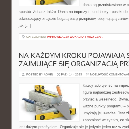
dania są przedstawiane w p
sposób. Zobacz także: Dania na imprezy i Lunchboxy i posiłki do 
odwiedzający znajdzie bogatą bazę przepisów, obejmującą zarówn
jak […]
CATEGORIES:
IMPROWIZACJA WOKALNA I MUZYCZNA
NA KAŻDYM KROKU POJAWIAJĄ S
ZAJMUJĄCE SIĘ ORGANIZACJĄ 
POSTED BY ADMIN
PAŹ - 14 - 2025
MOŻLIWOŚĆ KOMENTOWA
Każdy adoruje iść na impr
figura najbardziej zestreso
przyjęcia weselnego. Bywa
ważne punkty programu – be
umykają jej uwadze. Jest z
zapominać wszystko, co się
jest dużym przeżyciem. Organizuje się je jedynie jeden raz w życ