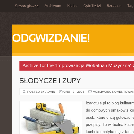
Archiwum
Kielce
Szczecin
Tag
Strona główna
Spis Treści
ODGWIZDANIE!
Archive for the ‘Improwizacja Wokalna i Muzyczna’
SŁODYCZE I ZUPY
POSTED BY ADMIN
GRU - 2 - 2025
MOŻLIWOŚĆ KOMENTOWAN
Izagotuje.pl to blog kulinar
do domowych smaków z ko
osób, które chcą gotować le
przepisy. To wirtualna kuc
kuchnia spotyka się z fanta