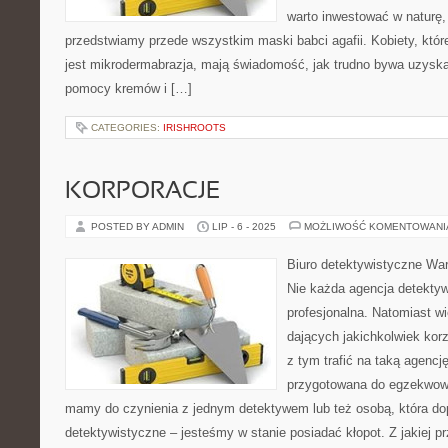
warto inwestować w naturę,
przedstwiamy przede wszystkim maski babci agafii. Kobiety, które
jest mikrodermabrazja, mają świadomość, jak trudno bywa uzyska
pomocy kremów i […]
CATEGORIES:
IRISHROOTS
KORPORACJE
POSTED BY ADMIN
LIP - 6 - 2025
MOŻLIWOŚĆ KOMENTOWAN
Biuro detektywistyczne Wa
Nie każda agencja detekty
profesjonalna. Natomiast wie
dających jakichkolwiek kor
z tym trafić na taką agencję
przygotowana do egzekwowa
mamy do czynienia z jednym detektywem lub też osobą, która do
detektywistyczne – jesteśmy w stanie posiadać kłopot. Z jakiej 