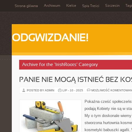
Archiwum
Kielce
Szczecin
Tag
Strona główna
Spis Treści
ODGWIZDANIE!
Archive for the ‘IrishRoots’ Category
PANIE NIE MOGĄ ISTNIEĆ BEZ 
POSTED BY ADMIN
LIP - 10 - 2025
MOŻLIWOŚĆ KOMENTOWAN
Pokaźna cześć społeczeńs
podają Kobiety nie są w st
My o tym doskonale wiemy o
stworzona hurtownia kosme
kosmetyki babuszki agafii.