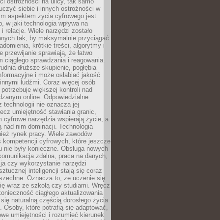
i ostrożności na ulicy, tak samo
czyć siebie i innych ostrożności w
ym aspektem życia cyfrowego jest
, w jaki technologia wpływa na
 i relacje. Wiele narzędzi zostało
anych tak, by maksymalnie przyciągać
domienia, krótkie treści, algorytmy i
 przewijanie sprawiają, że łatwo
 ciągłego sprawdzania i reagowania.
trudnia dłuższe skupienie, pogłębia
nformacyjne i może osłabiać jakość
innymi ludźmi. Coraz więcej osób
potrzebuje większej kontroli nad
zanym online. Odpowiedzialne
z technologii nie oznacza jej
lecz umiejętność stawiania granic,
m cyfrowe narzędzia wspierają życie, a
ą nad nim dominacji. Technologia
nież rynek pracy. Wiele zawodów
 kompetencji cyfrowych, które jeszcze
mu nie były konieczne. Obsługa nowych
komunikacja zdalna, praca na danych,
ja czy wykorzystanie narzędzi
ztucznej inteligencji stają się coraz
szechne. Oznacza to, że uczenie się
ię wraz ze szkołą czy studiami. Wręcz
konieczność ciągłego aktualizowania
 się naturalną częścią dorosłego życia
Osoby, które potrafią się adaptować,
we umiejętności i rozumieć kierunek