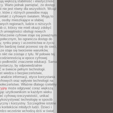
ją większą stabilność i elastyczność
cy. Warto jednak pamiętać, że dostęp
ii nie jest równy dla wszystkich. Wciąż
py, które z różnych powodów mają
kontakt z cyfrowym światem. Mogą to
, osoby mieszkające w słabiej
nych regionach, ludzie o niższych
b ci, którzy nie mieli okazji zdobyć
h umiejętności obsługi nowych
ykluczenie cyfrowe staje się poważnym
połecznym, bo ogranicza dostęp do
y, rynku pracy i uczestnictwa w życiu
Im bardziej świat przenosi się do sieci,
ze staje się tworzenie warunków,
 nikt nie zostaje z tyłu. W połowie tej
d codziennością w epoce cyfrowej
o podkreślić znaczenie edukacji. Sama
 wystarczy, by odpowiedzialnie
 w świecie pełnym technologii.
st wiedza o bezpieczeństwie,
 analizie informacji, etyce korzystania
yfrowych oraz wpływie technologii na
połeczeństwo. Właśnie dlatego rzetelny
cyjny
może odgrywać coraz większą
ając użytkownikom w każdym wieku
ieć cyfrową rzeczywistość, unikać
wykorzystywać technologię w sposób
yczny i korzystny. Szczególnie istotne
 w kontekście młodych ludzi. Dzieci i
ardzo wcześnie wchodzą dziś w świat