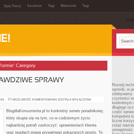
Szczecin
Tagi
Wietrznie
Tagi
Spis Treści
SUB
E!
 formie’ Category
RAWDZIWE SPRAWY
Rozwój techn
sposób, w ja
zdobywamy i
czynności w
CASE
026
MOŻLIWOŚĆ KOMENTOWANIA
ZOSTAŁA WYŁĄCZONA
konkretnym 
STUDY
–
długiego oc
PRAWDZIWE
BlogdlaKonsumenta.pl to konkretny serwis poradnikowy,
część spraw
SPRAWY
KONSUMENTÓW
komputera lu
który skupia się na tym, co w codziennym życiu
liczne korzy
najbardziej potrafi zaskoczyć: uprawnieniach klienta
coraz ważnie
umiejętność 
oraz regułach prawa prywatnego pokazanych prosto. To