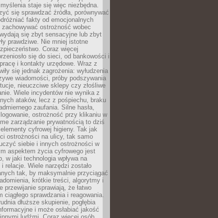
myślenia staje się więc niezbędna.
zyć się sprawdzać źródła, porównywać
odróżniać fakty od emocjonalnych
i i zachowywać ostrożność wobec
e wydają się zbyt sensacyjne lub zbyt
yły prawdziwe. Nie mniej istotne
ezpieczeństwo. Coraz więcej
rzeniosło się do sieci, od bankowości i
pracę i kontakty urzędowe. Wraz z
iły się jednak zagrożenia: wyłudzenia
szywe wiadomości, próby podszywania
ytucje, nieuczciwe sklepy czy złośliwe
nie. Wiele incydentów nie wynika z
ych ataków, lecz z pośpiechu, braku
admiernego zaufania. Silne hasła,
ogowanie, ostrożność przy klikaniu w
dome zarządzanie prywatnością to dziś
lementy cyfrowej higieny. Tak jak
i ostrożności na ulicy, tak samo
czyć siebie i innych ostrożności w
ym aspektem życia cyfrowego jest
, w jaki technologia wpływa na
 i relacje. Wiele narzędzi zostało
anych tak, by maksymalnie przyciągać
domienia, krótkie treści, algorytmy i
 przewijanie sprawiają, że łatwo
 ciągłego sprawdzania i reagowania.
trudnia dłuższe skupienie, pogłębia
nformacyjne i może osłabiać jakość
innymi ludźmi. Coraz więcej osób