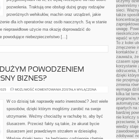
uczymy dziec
MROZOODPORNE
powinniśmy u
PŁYTKI
pozwolenia. Traktują one obsługi dużej grupy rodzajów
CERAMICZNE
sieci. Ważn
przeróżnych wehikułów, machin oraz urządzeń, jakie
także sposób
koncentrację
enie dla ich operatorów oraz osób naocznych. Są w stanie
zaprojektow
uwagę. Powia
kie nieprawidłowe użycie ma okazję doprowadzić do
nieskończone
ce powodujące niebezpieczeństwo […]
wpaść w rytm
To z kolei u
zmęczenie i
kontaktów z 
zauważa, że 
czasem spęd
korzystanie 
Z DUŻYM POWODZENIEM
odrzucenia, 
dzięki który
SNY BIZNES?
nie przejmuj
zmienia rów
wymaga dziś
CO
 2025
MOŻLIWOŚĆ KOMENTOWANIA
ZOSTAŁA WYŁĄCZONA
ROBIĆ,
kilka lat te
ABY
programów, 
Z
W co dzisiaj tak naprawdę warto inwestować? Jest wiele
automatyzac
DUŻYM
POWODZENIEM
opartych na s
sposobów, dzięki którym mogliśmy zarobić na swoje
PROWADZIĆ
bardziej pow
WŁASNY
utrzymanie. Weźmy chociażby w rachubę to, aby być
BIZNES?
nie kończy s
przeciwnie, 
ślusarzem. Przecież fakty są takie, że akurat bycie
wiedzy staje
ślusarzem jest prawdziwym strzałem w dziesiątkę.
zawodowego. 
zdobywać no
Właśnie dzięki temu, że będziemy codziennie chętnie