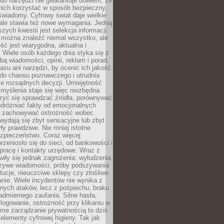
do narzędzi nie gwarantuje bowiem, że
nich korzystać w sposób bezpieczny,
świadomy. Cyfrowy świat daje wielkie
 ale stawia też nowe wymagania. Jedną
szych kwestii jest selekcja informacji.
e można znaleźć niemal wszystko, ale
eść jest wiarygodna, aktualna i
 Wiele osób każdego dnia styka się z
bą wiadomości, opinii, reklam i porad,
asu ani narzędzi, by ocenić ich jakość.
 do chaosu poznawczego i utrudnia
e rozsądnych decyzji. Umiejętność
myślenia staje się więc niezbędna.
zyć się sprawdzać źródła, porównywać
odróżniać fakty od emocjonalnych
i i zachowywać ostrożność wobec
e wydają się zbyt sensacyjne lub zbyt
yły prawdziwe. Nie mniej istotne
ezpieczeństwo. Coraz więcej
rzeniosło się do sieci, od bankowości i
pracę i kontakty urzędowe. Wraz z
iły się jednak zagrożenia: wyłudzenia
szywe wiadomości, próby podszywania
ytucje, nieuczciwe sklepy czy złośliwe
nie. Wiele incydentów nie wynika z
ych ataków, lecz z pośpiechu, braku
admiernego zaufania. Silne hasła,
ogowanie, ostrożność przy klikaniu w
dome zarządzanie prywatnością to dziś
lementy cyfrowej higieny. Tak jak