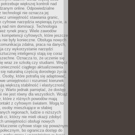
potrzebuje większej kontroli nad
zanym online. Odpowiedzialne
z technologii nie oznacza jej
lecz umiejętność stawiania granic,
m cyfrowe narzędzia wspierają życie, a
ą nad nim dominacji. Technologia
nież rynek pracy. Wiele zawodów
 kompetencji cyfrowych, które jeszcze
mu nie były konieczne. Obsługa nowych
komunikacja zdalna, praca na danych,
ja czy wykorzystanie narzędzi
ztucznej inteligencji stają się coraz
szechne. Oznacza to, że uczenie się
ię wraz ze szkołą czy studiami. Wręcz
konieczność ciągłego aktualizowania
 się naturalną częścią dorosłego życia
Osoby, które potrafią się adaptować,
we umiejętności i rozumieć kierunek
ją większą stabilność i elastyczność
cy. Warto jednak pamiętać, że dostęp
ii nie jest równy dla wszystkich. Wciąż
py, które z różnych powodów mają
kontakt z cyfrowym światem. Mogą to
, osoby mieszkające w słabiej
nych regionach, ludzie o niższych
b ci, którzy nie mieli okazji zdobyć
h umiejętności obsługi nowych
ykluczenie cyfrowe staje się poważnym
połecznym, bo ogranicza dostęp do
y, rynku pracy i uczestnictwa w życiu