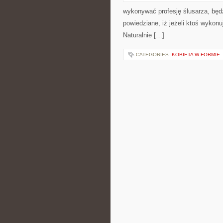
wykonywać profesję ślusarza, będz
powiedziane, iż jeżeli ktoś wykonu
Naturalnie […]
CATEGORIES:
KOBIETA W FORMIE