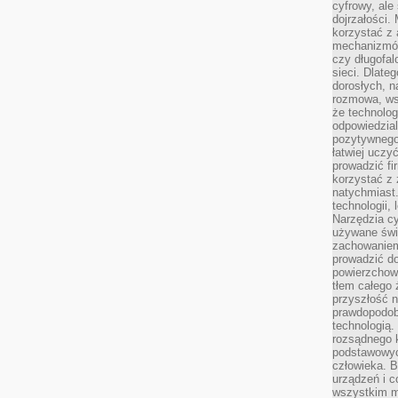
cyfrowy, ale
dojrzałości.
korzystać z 
mechanizmów
czy długofal
sieci. Dlate
dorosłych, na
rozmowa, ws
że technolog
odpowiedzia
pozytywnego 
łatwiej uczy
prowadzić fi
korzystać z
natychmiast.
technologii,
Narzędzia cy
używane świ
zachowaniem
prowadzić do
powierzchown
tłem całego 
przyszłość n
prawdopodob
technologią.
rozsądnego k
podstawowyc
człowieka. B
urządzeń i 
wszystkim m