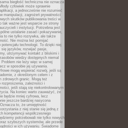
 sama biegłość techniczna nie oznacza
 Młody człowiek może sprawnie
aplikacji, a jednocześnie nie rozumieć
 manipulacji, zagrożeń prywatności
owych skutków publikowania treści w
go tak ważne jest wsparcie ze strony
uczycieli i instytucji. Potrzebna jest
pólne ustalanie zasad i pokazywanie,
ia to nie tylko rozrywka, ale także
lność. Nie można też pomijać
potencjału technologii. To dzięki niej
ć się języków, rozwijać pasje,
rmy, utrzymywać kontakt z bliskimi i
 zasobów wiedzy dostępnych niemal
 Problem nie leży więc w samej
 lecz w sposobie jej używania.
frowe mogą wspierać rozwój, jeśli są
adomie, z określonym celem i z
 zdrowych granic. Mogą też
 rozproszenia, zależności i
ości, jeśli stają się niekontrolowanym
życia. Na koniec warto zauważyć, że
ie będzie mniej cyfrowa, lecz
nie jeszcze bardziej nasycona
 Oznacza to, że umiejętność
orzystania z niej stanie się jedną z
h kompetencji współczesnego
ędziemy potrzebowali nie tylko nowych
coraz szybszych systemów, ale przede
ądrości w ich używaniu. Świadome