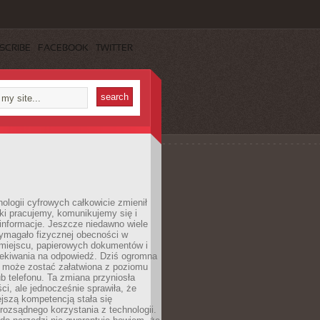
SCRIBE
FACEBOOK
TWITTER
ologii cyfrowych całkowicie zmienił
ki pracujemy, komunikujemy się i
nformacje. Jeszcze niedawno wiele
ymagało fizycznej obecności w
miejscu, papierowych dokumentów i
zekiwania na odpowiedź. Dziś ogromna
 może zostać załatwiona z poziomu
b telefonu. Ta zmiana przyniosła
ści, ale jednocześnie sprawiła, że
jszą kompetencją stała się
rozsądnego korzystania z technologii.