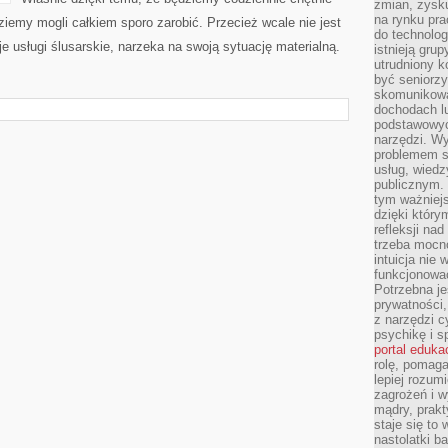
zmian, zysku
na rynku pra
iemy mogli całkiem sporo zarobić. Przecież wcale nie jest
do technolog
je usługi ślusarskie, narzeka na swoją sytuację materialną.
istnieją gru
utrudniony 
być seniorzy
skomunikowa
dochodach lu
podstawowyc
narzędzi. W
problemem s
usług, wiedz
publicznym. 
tym ważniejs
dzięki którym
refleksji na
trzeba mocn
intuicja nie
funkcjonować
Potrzebna je
prywatności,
z narzędzi c
psychikę i s
portal eduka
rolę, pomag
lepiej rozum
zagrożeń i 
mądry, prakt
staje się to
nastolatki b