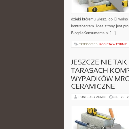
dzięki któremu wiesz, co Ci wolno
kontrahentem. Idea strony jest pr
BlogdlaKonsumenta.pl […]
CATEGORIES:
KOBIETA W FORMIE
JESZCZE NIE T
TARASACH KOM
WYPADKÓW MRO
CERAMICZNE
POSTED BY ADMIN
SIE - 20 - 