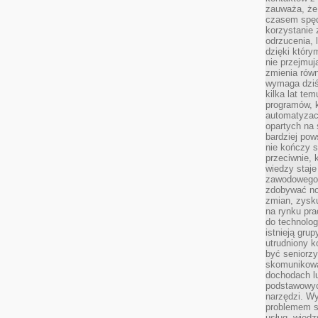
zauważa, że 
czasem spęd
korzystanie 
odrzucenia, 
dzięki który
nie przejmuj
zmienia rów
wymaga dziś
kilka lat te
programów, 
automatyzac
opartych na s
bardziej pow
nie kończy s
przeciwnie, 
wiedzy staje
zawodowego. 
zdobywać no
zmian, zysku
na rynku pra
do technolog
istnieją gru
utrudniony 
być seniorzy
skomunikowa
dochodach lu
podstawowyc
narzędzi. W
problemem s
usług, wiedz