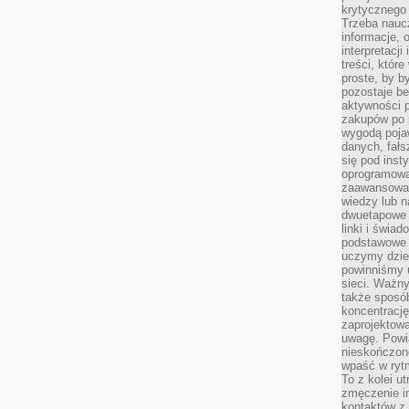
krytycznego 
Trzeba nauc
informacje, 
interpretacj
treści, któr
proste, by b
pozostaje b
aktywności p
zakupów po 
wygodą pojaw
danych, fał
się pod inst
oprogramowa
zaawansowan
wiedzy lub n
dwuetapowe l
linki i świa
podstawowe e
uczymy dziec
powinniśmy u
sieci. Ważn
także sposób
koncentrację
zaprojektow
uwagę. Powia
nieskończone
wpaść w rytm
To z kolei u
zmęczenie i
kontaktów z 