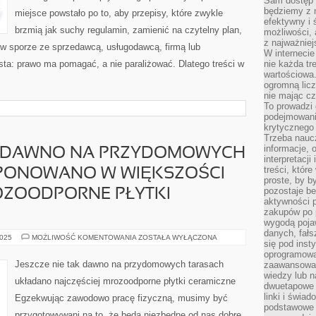
Sam dostęp 
będziemy z 
miejsce powstało po to, aby przepisy, które zwykle
efektywny i 
brzmią jak suchy regulamin, zamienić na czytelny plan,
możliwości,
z najważniej
 w sporze ze sprzedawcą, usługodawcą, firmą lub
W interneci
osta: prawo ma pomagać, a nie paraliżować. Dlatego treści w
nie każda tr
wartościowa.
ogromną licz
nie mając cz
To prowadzi
podejmowani
krytycznego 
Trzeba nauc
informacje, 
AK DAWNO NA PRZYDOMOWYCH
interpretacj
treści, któr
PONOWANO W WIĘKSZOŚCI
proste, by b
pozostaje b
ZOODPORNE PŁYTKI
aktywności p
zakupów po 
wygodą pojaw
danych, fał
JESZCZE
2025
MOŻLIWOŚĆ KOMENTOWANIA
ZOSTAŁA WYŁĄCZONA
się pod inst
NIE
TAK
oprogramowa
DAWNO
Jeszcze nie tak dawno na przydomowych tarasach
zaawansowan
NA
wiedzy lub n
PRZYDOMOWYCH
układano najczęściej mrozoodporne płytki ceramiczne
TARASACH
dwuetapowe l
KOMPONOWANO
linki i świa
Egzekwując zawodowo pracę fizyczną, musimy być
W
podstawowe e
WIĘKSZOŚCI
przygotowywani na to, że będą niezbędne od nas dobre
WYPADKÓW