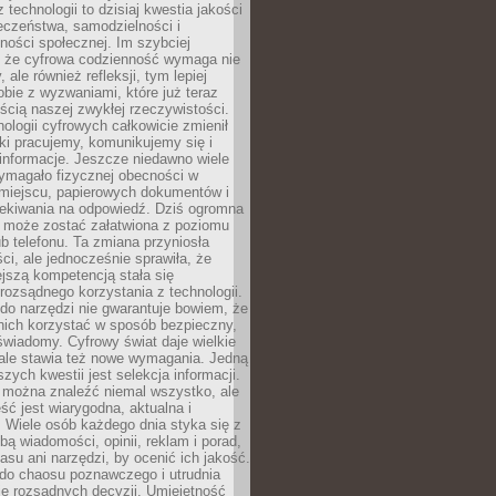
 technologii to dzisiaj kwestia jakości
eczeństwa, samodzielności i
ności społecznej. Im szybciej
 że cyfrowa codzienność wymaga nie
 ale również refleksji, tym lepiej
bie z wyzwaniami, które już teraz
ęścią naszej zwykłej rzeczywistości.
ologii cyfrowych całkowicie zmienił
ki pracujemy, komunikujemy się i
nformacje. Jeszcze niedawno wiele
ymagało fizycznej obecności w
miejscu, papierowych dokumentów i
zekiwania na odpowiedź. Dziś ogromna
 może zostać załatwiona z poziomu
b telefonu. Ta zmiana przyniosła
ści, ale jednocześnie sprawiła, że
jszą kompetencją stała się
rozsądnego korzystania z technologii.
do narzędzi nie gwarantuje bowiem, że
nich korzystać w sposób bezpieczny,
świadomy. Cyfrowy świat daje wielkie
 ale stawia też nowe wymagania. Jedną
szych kwestii jest selekcja informacji.
e można znaleźć niemal wszystko, ale
eść jest wiarygodna, aktualna i
 Wiele osób każdego dnia styka się z
bą wiadomości, opinii, reklam i porad,
asu ani narzędzi, by ocenić ich jakość.
 do chaosu poznawczego i utrudnia
e rozsądnych decyzji. Umiejętność