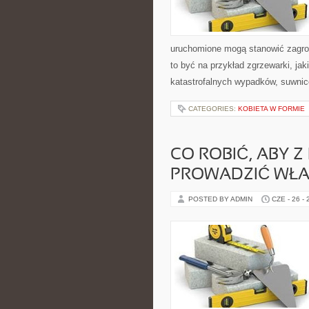
uruchomione mogą stanowić zagroż
to być na przykład zgrzewarki, ja
katastrofalnych wypadków, suwni
CATEGORIES:
KOBIETA W FORMIE
CO ROBIĆ, ABY 
PROWADZIĆ WŁA
POSTED BY ADMIN
CZE - 26 -