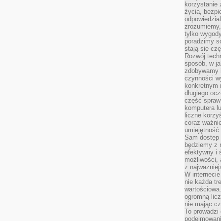
korzystanie z
życia, bezpi
odpowiedzial
zrozumiemy,
tylko wygody,
poradzimy so
stają się cz
Rozwój techn
sposób, w ja
zdobywamy i
czynności w
konkretnym 
długiego oc
część spraw
komputera lu
liczne korzy
coraz ważnie
umiejętność 
Sam dostęp 
będziemy z 
efektywny i 
możliwości,
z najważniej
W interneci
nie każda tr
wartościowa.
ogromną licz
nie mając cz
To prowadzi
podejmowani