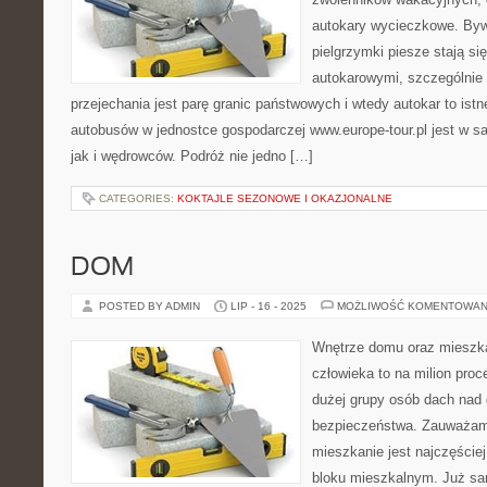
autokary wycieczkowe. Bywa
pielgrzymki piesze stają si
autokarowymi, szczególnie 
przejechania jest parę granic państwowych i wtedy autokar to ist
autobusów w jednostce gospodarczej www.europe-tour.pl jest w sa
jak i wędrowców. Podróż nie jedno […]
CATEGORIES:
KOKTAJLE SEZONOWE I OKAZJONALNE
DOM
POSTED BY ADMIN
LIP - 16 - 2025
MOŻLIWOŚĆ KOMENTOWAN
Wnętrze domu oraz mieszka
człowieka to na milion proc
dużej grupy osób dach nad 
bezpieczeństwa. Zauważam
mieszkanie jest najczęście
bloku mieszkalnym. Już sa