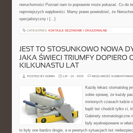
nieruchomości Poznań nam to poprawnie może pokazać. Co do t
najmniejszych wątpliwości. Mamy prawo powiedzieć, że Nierucho
specjalistyczny i […]
CATEGORIES:
KOKTAJLE SEZONOWE I OKAZJONALNE
JEST TO STOSUNKOWO NOWA DY
JAKA ŚWIECI TRIUMFY DOPIERO 
KILKUNASTU LAT
POSTED BY ADMIN
LIP - 10 - 2025
MOŻLIWOŚĆ KOMENTOWAN
Każdy lekarz stomatolog je
sobie sprawę, że każdy pac
minionych czasach ludzie r
bądź też chodzili tylko ci, k
Gabinety stomatologiczne n
były wyekwipowane w właściw
to były one bardzo drogie, a w pewnych sytuacjach też niebezpiec