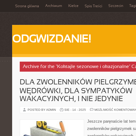
Archiwum
Kielce
Szczecin
Tag
Strona główna
Spis Treści
ODGWIZDANIE!
Archive for the ‘Koktajle sezonowe i okazjonalne’ C
DLA ZWOLENNIKÓW PIELGRZYME
WĘDRÓWKI, DLA SYMPATYKÓW
WAKACYJNYCH, I NIE JEDYNIE
POSTED BY ADMIN
SIE - 14 - 2025
MOŻLIWOŚĆ KOMENTOWA
Jeszcze paręnaście lat tem
zwolenników pielgrzymek są
zwolenników wakacyjnych, o