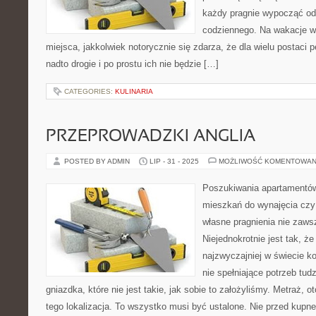
każdy pragnie wypocząć od
codziennego. Na wakacje w
miejsca, jakkolwiek notorycznie się zdarza, że dla wielu postaci
nadto drogie i po prostu ich nie będzie […]
CATEGORIES:
KULINARIA
PRZEPROWADZKI ANGLIA
POSTED BY ADMIN
LIP - 31 - 2025
MOŻLIWOŚĆ KOMENTOWAN
Poszukiwania apartamentów
mieszkań do wynajęcia czy
własne pragnienia nie zaw
Niejednokrotnie jest tak, ż
najzwyczajniej w świecie k
nie spełniające potrzeb tud
gniazdka, które nie jest takie, jak sobie to założyliśmy. Metraż, 
tego lokalizacja. To wszystko musi być ustalone. Nie przed kupn