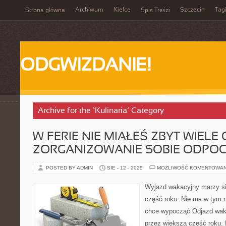
Archiwum
Kielce
Szczecin
Tag
Strona główna
Spis Treści
ODGWIZDANIE!
Archive for the ‘Kulinaria’ Category
W FERIE NIE MIAŁEŚ ZBYT WIELE
ZORGANIZOWANIE SOBIE ODPO
POSTED BY ADMIN
SIE - 12 - 2025
MOŻLIWOŚĆ KOMENTOWA
Wyjazd wakacyjny marzy s
część roku. Nie ma w tym 
chce wypocząć Odjazd wak
przez większą część roku. 