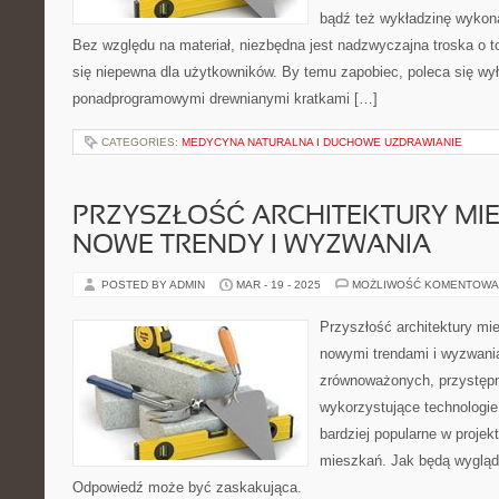
bądź też wykładzinę wykon
Bez względu na materiał, niezbędna jest nadzwyczajna troska o to,
się niepewna dla użytkowników. By temu zapobiec, poleca się wył
ponadprogramowymi drewnianymi kratkami […]
CATEGORIES:
MEDYCYNA NATURALNA I DUCHOWE UZDRAWIANIE
PRZYSZŁOŚĆ ARCHITEKTURY MIE
NOWE TRENDY I WYZWANIA
POSTED BY ADMIN
MAR - 19 - 2025
MOŻLIWOŚĆ KOMENTOWA
Przyszłość architektury mi
nowymi trendami i wyzwania
zrównoważonych, przystęp
wykorzystujące technologie 
bardziej popularne w proje
mieszkań. Jak będą wygląd
Odpowiedź może być zaskakująca.