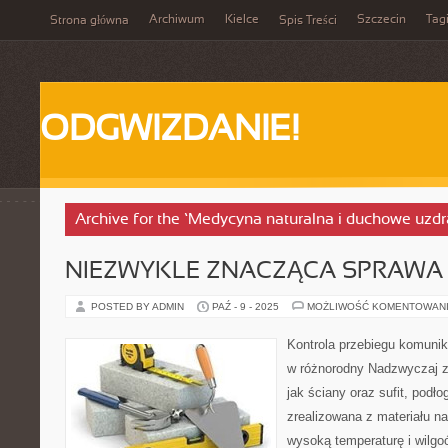
Archiwum
Kielce
Szczecin
Tag
Strona główna
Spis Treści
ODGWIZDANIE!
Archive for the ‘Medycyna naturalna i duchowe uzd
NIEZWYKLE ZNACZĄCA SPRAWA
POSTED BY ADMIN
PAŹ - 9 - 2025
MOŻLIWOŚĆ KOMENTOWAN
Kontrola przebiegu komuni
w różnorodny Nadzwyczaj 
jak ściany oraz sufit, podł
zrealizowana z materiału n
wysoką temperaturę i wilgo