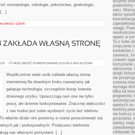
uczymy dziec
żnić stomatologie, onkologie, położnictwo, ginekologie,
powinniśmy u
sieci. Ważn
 […]
także sposób
koncentrację
zaprojektow
DKOWEGO SZEFA
uwagę. Powia
nieskończone
wpaść w rytm
To z kolei u
ÓB ZAKŁADA WŁASNĄ STRONĘ
zmęczenie i
kontaktów z 
zauważa, że 
czasem spęd
DZIŚ
2025
MOŻLIWOŚĆ KOMENTOWANIA
ZOSTAŁA WYŁĄCZONA
korzystanie 
WIELE
odrzucenia, 
OSÓB
dzięki który
ZAKŁADA
Współcześnie wiele osób zakłada własną stronę
WŁASNĄ
nie przejmuj
STRONĘ
internetową Na dowolnym kroku zauważamy jak
zmienia rów
INTERNETOWĄ
wymaga dziś
galopuje technologia, szczególnie biorąc kwestie
kilka lat te
programów, 
dziennego użytku. Upraszczają nam one nie tylko
automatyzac
pracę, ale dzienne funkcjonowanie. Znacznej większości
opartych na s
bardziej pow
z nas trudno jest sobie wyobrazić życie bez telefonu
nie kończy s
o właśnie dzięki nim jesteśmy w stanie porozumiewać się
przeciwnie, 
wiedzy staje
atnych jak i profesjonalnych. Producenci telefonów
zawodowego. 
zdobywać no
akują nas własnymi pomysłami. […]