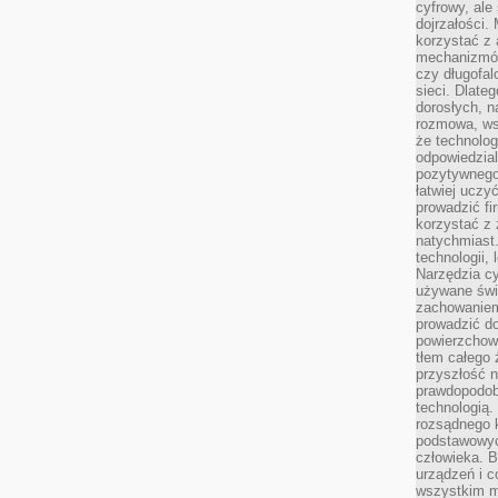
cyfrowy, ale
dojrzałości.
korzystać z 
mechanizmów
czy długofal
sieci. Dlate
dorosłych, na
rozmowa, ws
że technolog
odpowiedzia
pozytywnego 
łatwiej uczy
prowadzić fi
korzystać z
natychmiast.
technologii,
Narzędzia cy
używane świ
zachowaniem
prowadzić do
powierzchown
tłem całego 
przyszłość n
prawdopodob
technologią.
rozsądnego k
podstawowyc
człowieka. B
urządzeń i 
wszystkim m