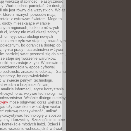
ją większą stabilność i elastyczność
cy. Warto jednak pamiętać, że dostęp
ii nie jest równy dla wszystkich. Wciąż
py, które z różnych powodów mają
kontakt z cyfrowym światem. Mogą to
, osoby mieszkające w słabiej
nych regionach, ludzie o niższych
b ci, którzy nie mieli okazji zdobyć
h umiejętności obsługi nowych
ykluczenie cyfrowe staje się poważnym
połecznym, bo ogranicza dostęp do
y, rynku pracy i uczestnictwa w życiu
Im bardziej świat przenosi się do sieci,
ze staje się tworzenie warunków,
 nikt nie zostaje z tyłu. W połowie tej
d codziennością w epoce cyfrowej
o podkreślić znaczenie edukacji. Sama
 wystarczy, by odpowiedzialnie
 w świecie pełnym technologii.
st wiedza o bezpieczeństwie,
 analizie informacji, etyce korzystania
yfrowych oraz wpływie technologii na
połeczeństwo. Właśnie dlatego rzetelny
cyjny
może odgrywać coraz większą
ając użytkownikom w każdym wieku
ieć cyfrową rzeczywistość, unikać
wykorzystywać technologię w sposób
yczny i korzystny. Szczególnie istotne
 w kontekście młodych ludzi. Dzieci i
ardzo wcześnie wchodzą dziś w świat