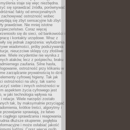
myślenia staje się więc niezbędna.
zyć się sprawdzać źródła, porównywać
odróżniać fakty od emocjonalnych
i i zachowywać ostrożność wobec
e wydają się zbyt sensacyjne lub zbyt
yły prawdziwe. Nie mniej istotne
ezpieczeństwo. Coraz więcej
rzeniosło się do sieci, od bankowości i
pracę i kontakty urzędowe. Wraz z
iły się jednak zagrożenia: wyłudzenia
szywe wiadomości, próby podszywania
ytucje, nieuczciwe sklepy czy złośliwe
nie. Wiele incydentów nie wynika z
ych ataków, lecz z pośpiechu, braku
admiernego zaufania. Silne hasła,
ogowanie, ostrożność przy klikaniu w
dome zarządzanie prywatnością to dziś
lementy cyfrowej higieny. Tak jak
i ostrożności na ulicy, tak samo
czyć siebie i innych ostrożności w
ym aspektem życia cyfrowego jest
, w jaki technologia wpływa na
 i relacje. Wiele narzędzi zostało
anych tak, by maksymalnie przyciągać
domienia, krótkie treści, algorytmy i
 przewijanie sprawiają, że łatwo
 ciągłego sprawdzania i reagowania.
trudnia dłuższe skupienie, pogłębia
nformacyjne i może osłabiać jakość
innymi ludźmi. Coraz więcej osób