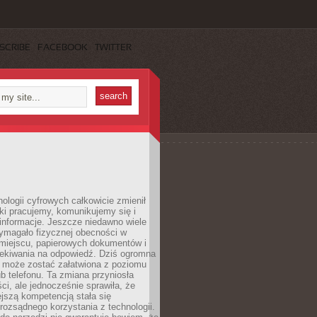
SCRIBE
FACEBOOK
TWITTER
ologii cyfrowych całkowicie zmienił
ki pracujemy, komunikujemy się i
nformacje. Jeszcze niedawno wiele
ymagało fizycznej obecności w
miejscu, papierowych dokumentów i
zekiwania na odpowiedź. Dziś ogromna
 może zostać załatwiona z poziomu
b telefonu. Ta zmiana przyniosła
ści, ale jednocześnie sprawiła, że
jszą kompetencją stała się
rozsądnego korzystania z technologii.