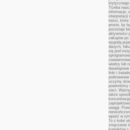
krytycznego 
Trzeba nauc
informacje, 
interpretacj
treści, któr
proste, by b
pozostaje b
aktywności p
zakupów po 
wygodą pojaw
danych, fał
się pod inst
oprogramowa
zaawansowan
wiedzy lub n
dwuetapowe l
linki i świa
podstawowe e
uczymy dziec
powinniśmy u
sieci. Ważn
także sposób
koncentrację
zaprojektow
uwagę. Powia
nieskończone
wpaść w rytm
To z kolei u
zmęczenie i
kontaktów z 