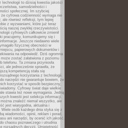
 technologii to dzisiaj kwestia jakości
eczeństwa, samodzielności i
ności społecznej. Im szybciej
 że cyfrowa codzienność wymaga nie
 ale również refleksji, tym lepiej
bie z wyzwaniami, które już teraz
ęścią naszej zwykłej rzeczywistości.
ologii cyfrowych całkowicie zmienił
ki pracujemy, komunikujemy się i
nformacje. Jeszcze niedawno wiele
ymagało fizycznej obecności w
miejscu, papierowych dokumentów i
zekiwania na odpowiedź. Dziś ogromna
 może zostać załatwiona z poziomu
b telefonu. Ta zmiana przyniosła
ści, ale jednocześnie sprawiła, że
jszą kompetencją stała się
rozsądnego korzystania z technologii.
do narzędzi nie gwarantuje bowiem, że
nich korzystać w sposób bezpieczny,
świadomy. Cyfrowy świat daje wielkie
 ale stawia też nowe wymagania. Jedną
szych kwestii jest selekcja informacji.
e można znaleźć niemal wszystko, ale
eść jest wiarygodna, aktualna i
 Wiele osób każdego dnia styka się z
bą wiadomości, opinii, reklam i porad,
asu ani narzędzi, by ocenić ich jakość.
 do chaosu poznawczego i utrudnia
e rozsądnych decyzji. Umiejętność