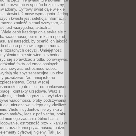
do narzędzi nie gwarantuje bowiem, że
nich korzystać w sposób bezpieczny,
świadomy. Cyfrowy świat daje wielkie
 ale stawia też nowe wymagania. Jedną
szych kwestii jest selekcja informacji.
e można znaleźć niemal wszystko, ale
eść jest wiarygodna, aktualna i
 Wiele osób każdego dnia styka się z
bą wiadomości, opinii, reklam i porad,
asu ani narzędzi, by ocenić ich jakość.
 do chaosu poznawczego i utrudnia
e rozsądnych decyzji. Umiejętność
myślenia staje się więc niezbędna.
zyć się sprawdzać źródła, porównywać
odróżniać fakty od emocjonalnych
i i zachowywać ostrożność wobec
e wydają się zbyt sensacyjne lub zbyt
yły prawdziwe. Nie mniej istotne
ezpieczeństwo. Coraz więcej
rzeniosło się do sieci, od bankowości i
pracę i kontakty urzędowe. Wraz z
iły się jednak zagrożenia: wyłudzenia
szywe wiadomości, próby podszywania
ytucje, nieuczciwe sklepy czy złośliwe
nie. Wiele incydentów nie wynika z
ych ataków, lecz z pośpiechu, braku
admiernego zaufania. Silne hasła,
ogowanie, ostrożność przy klikaniu w
dome zarządzanie prywatnością to dziś
lementy cyfrowej higieny. Tak jak