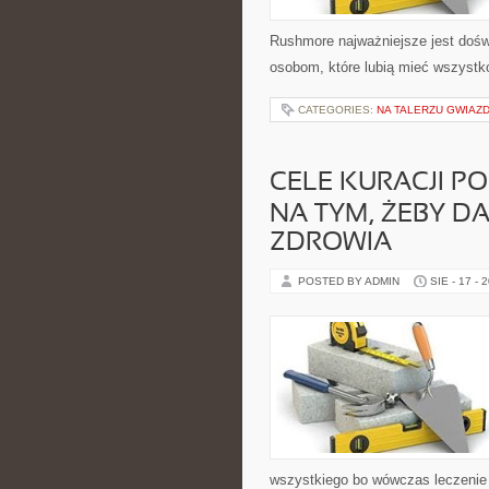
Rushmore najważniejsze jest dośw
osobom, które lubią mieć wszystko 
CATEGORIES:
NA TALERZU GWIAZ
CELE KURACJI P
NA TYM, ŻEBY D
ZDROWIA
POSTED BY ADMIN
SIE - 17 - 
wszystkiego bo wówczas leczenie j