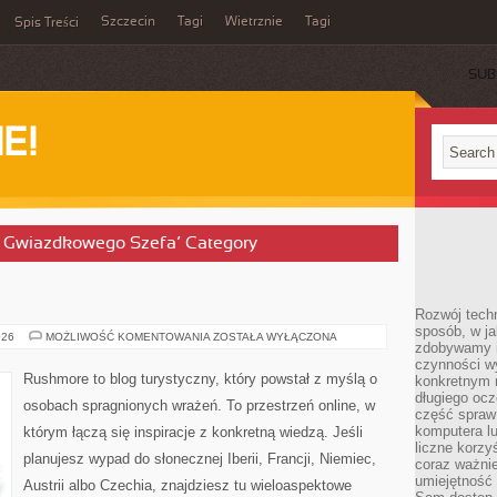
Szczecin
Tagi
Wietrznie
Tagi
Spis Treści
SUB
E!
zu Gwiazdkowego Szefa’ Category
Rozwój techn
sposób, w ja
FRANCJA
026
MOŻLIWOŚĆ KOMENTOWANIA
ZOSTAŁA WYŁĄCZONA
zdobywamy i
czynności w
Rushmore to blog turystyczny, który powstał z myślą o
konkretnym 
długiego oc
osobach spragnionych wrażeń. To przestrzeń online, w
część spraw
komputera lu
którym łączą się inspiracje z konkretną wiedzą. Jeśli
liczne korzy
planujesz wypad do słonecznej Iberii, Francji, Niemiec,
coraz ważnie
umiejętność 
Austrii albo Czechia, znajdziesz tu wieloaspektowe