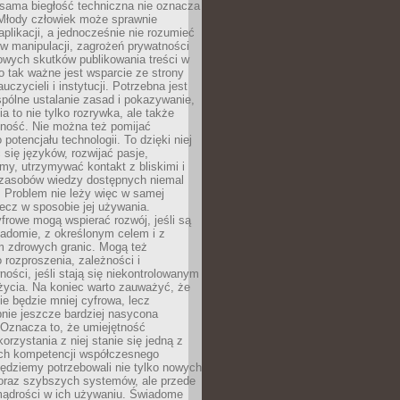
 sama biegłość techniczna nie oznacza
 Młody człowiek może sprawnie
aplikacji, a jednocześnie nie rozumieć
 manipulacji, zagrożeń prywatności
owych skutków publikowania treści w
go tak ważne jest wsparcie ze strony
uczycieli i instytucji. Potrzebna jest
pólne ustalanie zasad i pokazywanie,
ia to nie tylko rozrywka, ale także
lność. Nie można też pomijać
potencjału technologii. To dzięki niej
ć się języków, rozwijać pasje,
rmy, utrzymywać kontakt z bliskimi i
 zasobów wiedzy dostępnych niemal
 Problem nie leży więc w samej
 lecz w sposobie jej używania.
frowe mogą wspierać rozwój, jeśli są
adomie, z określonym celem i z
 zdrowych granic. Mogą też
 rozproszenia, zależności i
ości, jeśli stają się niekontrolowanym
życia. Na koniec warto zauważyć, że
ie będzie mniej cyfrowa, lecz
nie jeszcze bardziej nasycona
 Oznacza to, że umiejętność
orzystania z niej stanie się jedną z
h kompetencji współczesnego
ędziemy potrzebowali nie tylko nowych
coraz szybszych systemów, ale przede
ądrości w ich używaniu. Świadome