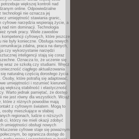
potrzebuje większej kontroli nad
zanym online. Odpowiedzialne
z technologii nie oznacza jej
lecz umiejętność stawiania granic,
m cyfrowe narzędzia wspierają życie, a
ą nad nim dominacji. Technologia
nież rynek pracy. Wiele zawodów
 kompetencji cyfrowych, które jeszcze
mu nie były konieczne. Obsługa nowych
komunikacja zdalna, praca na danych,
ja czy wykorzystanie narzędzi
ztucznej inteligencji stają się coraz
szechne. Oznacza to, że uczenie się
ię wraz ze szkołą czy studiami. Wręcz
konieczność ciągłego aktualizowania
 się naturalną częścią dorosłego życia
Osoby, które potrafią się adaptować,
we umiejętności i rozumieć kierunek
ją większą stabilność i elastyczność
cy. Warto jednak pamiętać, że dostęp
ii nie jest równy dla wszystkich. Wciąż
py, które z różnych powodów mają
kontakt z cyfrowym światem. Mogą to
, osoby mieszkające w słabiej
nych regionach, ludzie o niższych
b ci, którzy nie mieli okazji zdobyć
h umiejętności obsługi nowych
ykluczenie cyfrowe staje się poważnym
połecznym, bo ogranicza dostęp do
y, rynku pracy i uczestnictwa w życiu