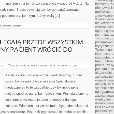
Sam dostęp 
spojrzenie na to, jak zorganizować wyjazd od A do Z. Na
będziemy z 
efektywny i 
iadczenie. Treści powstają tak, by pomagać zarówno
możliwości,
z najważniej
pod kontrolą, jak i tym, którzy wolą […]
W interneci
nie każda tr
DKOWEGO SZEFA
wartościowa.
ogromną licz
nie mając cz
To prowadzi
OLEGAJĄ PRZEDE WSZYSTKIM
podejmowani
krytycznego 
ANY PACJENT WRÓCIĆ DO
Trzeba nauc
informacje, 
interpretacj
treści, któr
proste, by b
CELE
2025
MOŻLIWOŚĆ KOMENTOWANIA
ZOSTAŁA WYŁĄCZONA
KURACJI
pozostaje b
POLEGAJĄ
aktywności p
PRZEDE
Każdy szpital posiada oddział kardiologiczny. Sporo
zakupów po 
WSZYSTKIM
NA
wygodą pojaw
osób choruje na schorzenia serca Specjalności
TYM,
danych, fał
ŻEBY
medyczne są to te wszystkie typy lekarskie jakie
się pod inst
DANY
PACJENT
oprogramowa
można spotkać na rynku medycznym. Posiadają one na
WRÓCIĆ
zaawansowan
DO
ZDROWIA
wiedzy lub n
celu istotne wyleczenie danej choroby z danego
dwuetapowe l
zakresu. Wiadome jest że nie może być jeden lekarz od
linki i świa
podstawowe e
est niecałkowite. Wskutek tego sztuka lekarska podzieliła