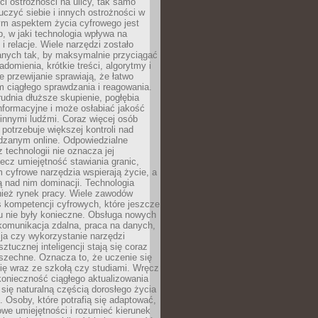
i ostrożności na ulicy, tak samo
czyć siebie i innych ostrożności w
ym aspektem życia cyfrowego jest
, w jaki technologia wpływa na
 i relacje. Wiele narzędzi zostało
anych tak, by maksymalnie przyciągać
domienia, krótkie treści, algorytmy i
 przewijanie sprawiają, że łatwo
 ciągłego sprawdzania i reagowania.
trudnia dłuższe skupienie, pogłębia
nformacyjne i może osłabiać jakość
innymi ludźmi. Coraz więcej osób
potrzebuje większej kontroli nad
zanym online. Odpowiedzialne
z technologii nie oznacza jej
lecz umiejętność stawiania granic,
m cyfrowe narzędzia wspierają życie, a
ą nad nim dominacji. Technologia
nież rynek pracy. Wiele zawodów
 kompetencji cyfrowych, które jeszcze
mu nie były konieczne. Obsługa nowych
komunikacja zdalna, praca na danych,
ja czy wykorzystanie narzędzi
ztucznej inteligencji stają się coraz
szechne. Oznacza to, że uczenie się
ię wraz ze szkołą czy studiami. Wręcz
konieczność ciągłego aktualizowania
 się naturalną częścią dorosłego życia
Osoby, które potrafią się adaptować,
we umiejętności i rozumieć kierunek