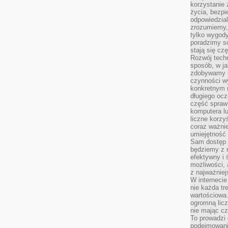
korzystanie z
życia, bezpi
odpowiedzial
zrozumiemy,
tylko wygody,
poradzimy so
stają się cz
Rozwój techn
sposób, w ja
zdobywamy i
czynności w
konkretnym 
długiego oc
część spraw
komputera lu
liczne korzy
coraz ważnie
umiejętność 
Sam dostęp 
będziemy z 
efektywny i 
możliwości,
z najważniej
W interneci
nie każda tr
wartościowa.
ogromną licz
nie mając cz
To prowadzi
podejmowani