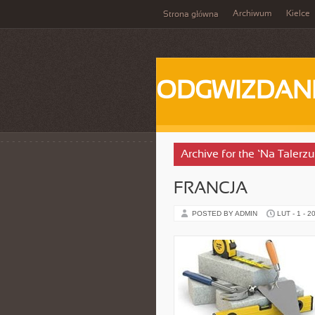
Archiwum
Kielce
Strona główna
ODGWIZDANI
Archive for the ‘Na Taler
FRANCJA
POSTED BY ADMIN
LUT - 1 - 2