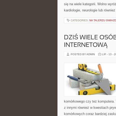
się na wiele kategorii. Wolno wyró
kardiologie, neurologie lub również
CATEGORIES:
NA TALERZU GWIAZ
DZIŚ WIELE OS
INTERNETOWĄ
POSTED BY ADMIN
LIP - 13 - 
komórkowego czy też komputera. T
z innymi również w kwestiach pryw
komórkowych coraz bardziej zask