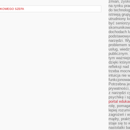
zmian, zysku
na rynku pra
DKOWEGO SZEFA
do technolog
istnieją gru
utrudniony 
być seniorzy
skomunikowa
dochodach lu
podstawowyc
narzędzi. W
problemem s
usług, wiedz
publicznym. 
tym ważniejs
dzięki którym
refleksji na
trzeba mocn
intuicja nie
funkcjonować
Potrzebna je
prywatności,
z narzędzi c
psychikę i s
portal eduka
rolę, pomag
lepiej rozum
zagrożeń i 
mądry, prakt
staje się to
nastolatki b