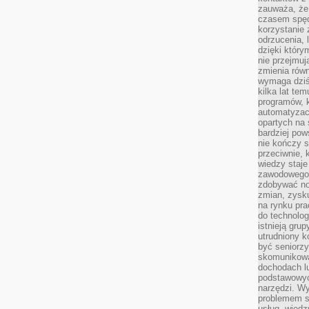
zauważa, że 
czasem spęd
korzystanie 
odrzucenia, 
dzięki który
nie przejmuj
zmienia rów
wymaga dziś
kilka lat te
programów, 
automatyzac
opartych na s
bardziej pow
nie kończy s
przeciwnie, 
wiedzy staje
zawodowego. 
zdobywać no
zmian, zysku
na rynku pra
do technolog
istnieją gru
utrudniony 
być seniorzy
skomunikowa
dochodach lu
podstawowyc
narzędzi. W
problemem s
usług, wiedz