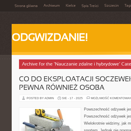
Archiwum
Kielce
Szczecin
Tag
Strona główna
Spis Treści
ODGWIZDANIE!
Archive for the ‘Nauczanie zdalne i hybrydowe’ Cat
CO DO EKSPLOATACJI SOCZEWE
PEWNA RÓWNIEŻ OSOBA
POSTED BY ADMIN
SIE - 17 - 2025
MOŻLIWOŚĆ KOMENTOWA
Powszechność odżywek jes
Powszechność odżywek jest
Wielokrotnie widzimy, jak m
sportem. Jednak nie pragn