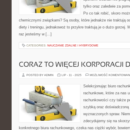
tylko oraz zaledwie za po
Po co tak robić, skoro mo
chemicznymi związkami? Są osoby, które jednakże nie traktują 
diety i treningu, jednakowoż to przykre traktują je o dużo gorzej
raz jesteśmy w […]
CATEGORIES:
NAUCZANIE ZDALNE I HYBRYDOWE
CORAZ TO WIĘCEJ KORPORACJI 
POSTED BY ADMIN
LIP - 11 - 2025
MOŻLIWOŚĆ KOMENTOWAN
Selekcjonując biuro rachun
rachunkowe, które za nas u
rachunkowości czy także po
szybką oraz doświadczoną 
wyznaczonych spraw. Niemn
zdecydujemy się na skorzy
konkretnego biura rachunkowego, czeka nas ciężki wybór, bowie