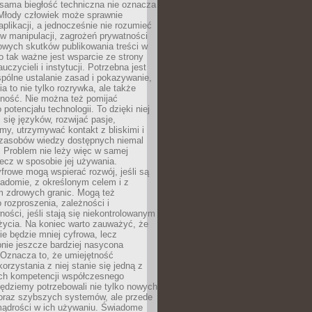
 sama biegłość techniczna nie oznacza
 Młody człowiek może sprawnie
aplikacji, a jednocześnie nie rozumieć
 manipulacji, zagrożeń prywatności
owych skutków publikowania treści w
go tak ważne jest wsparcie ze strony
uczycieli i instytucji. Potrzebna jest
pólne ustalanie zasad i pokazywanie,
ia to nie tylko rozrywka, ale także
lność. Nie można też pomijać
potencjału technologii. To dzięki niej
ć się języków, rozwijać pasje,
rmy, utrzymywać kontakt z bliskimi i
 zasobów wiedzy dostępnych niemal
 Problem nie leży więc w samej
 lecz w sposobie jej używania.
frowe mogą wspierać rozwój, jeśli są
adomie, z określonym celem i z
 zdrowych granic. Mogą też
 rozproszenia, zależności i
ości, jeśli stają się niekontrolowanym
życia. Na koniec warto zauważyć, że
ie będzie mniej cyfrowa, lecz
nie jeszcze bardziej nasycona
 Oznacza to, że umiejętność
orzystania z niej stanie się jedną z
h kompetencji współczesnego
ędziemy potrzebowali nie tylko nowych
coraz szybszych systemów, ale przede
ądrości w ich używaniu. Świadome