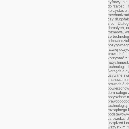
cyfrowy, ale
dojrzałości.
korzystać z 
mechanizmów
czy długofal
sieci. Dlate
dorosłych, na
rozmowa, ws
że technolog
odpowiedzia
pozytywnego 
łatwiej uczy
prowadzić fi
korzystać z
natychmiast.
technologii,
Narzędzia cy
używane świ
zachowaniem
prowadzić do
powierzchown
tłem całego 
przyszłość n
prawdopodob
technologią.
rozsądnego k
podstawowyc
człowieka. B
urządzeń i 
wszystkim m