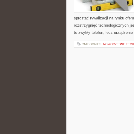
sprostać rywalizacji na rynku ofe
rozstrzygnięć technologicznych jes
to zwykły telefon, lecz urządzeni
CATEGORIES:
NOWOCZESNE TECH