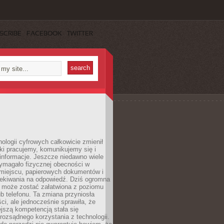
SCRIBE
FACEBOOK
TWITTER
ologii cyfrowych całkowicie zmienił
ki pracujemy, komunikujemy się i
nformacje. Jeszcze niedawno wiele
ymagało fizycznej obecności w
miejscu, papierowych dokumentów i
zekiwania na odpowiedź. Dziś ogromna
 może zostać załatwiona z poziomu
b telefonu. Ta zmiana przyniosła
ści, ale jednocześnie sprawiła, że
jszą kompetencją stała się
rozsądnego korzystania z technologii.