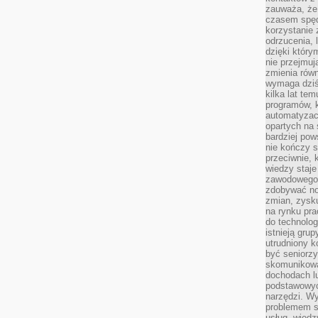
zauważa, że 
czasem spęd
korzystanie 
odrzucenia, 
dzięki który
nie przejmuj
zmienia rów
wymaga dziś
kilka lat te
programów, 
automatyzac
opartych na s
bardziej pow
nie kończy s
przeciwnie, 
wiedzy staje
zawodowego. 
zdobywać no
zmian, zysku
na rynku pra
do technolog
istnieją gru
utrudniony 
być seniorzy
skomunikowa
dochodach lu
podstawowyc
narzędzi. W
problemem s
usług, wiedz