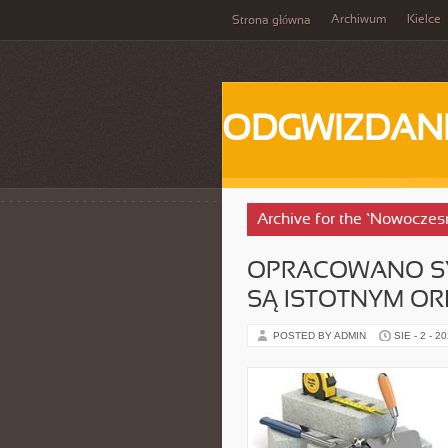
Archiwum
Kielce
Strona główna
ODGWIZDANI
Archive for the ‘Nowoczes
OPRACOWANO SYS
SĄ ISTOTNYM O
POSTED BY ADMIN
SIE - 2 - 2