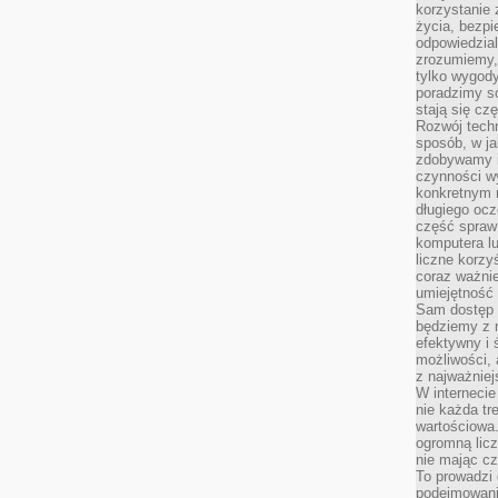
korzystanie z
życia, bezpi
odpowiedzial
zrozumiemy,
tylko wygody,
poradzimy so
stają się cz
Rozwój techn
sposób, w ja
zdobywamy i
czynności w
konkretnym 
długiego oc
część spraw
komputera lu
liczne korzy
coraz ważnie
umiejętność 
Sam dostęp 
będziemy z 
efektywny i 
możliwości,
z najważniej
W interneci
nie każda tr
wartościowa.
ogromną licz
nie mając cz
To prowadzi
podejmowani