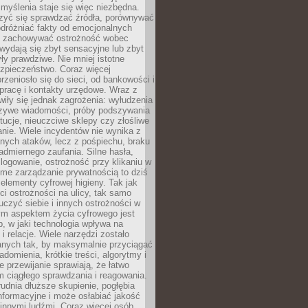
myślenia staje się więc niezbędna.
zyć się sprawdzać źródła, porównywać
odróżniać fakty od emocjonalnych
i i zachowywać ostrożność wobec
e wydają się zbyt sensacyjne lub zbyt
yły prawdziwe. Nie mniej istotne
ezpieczeństwo. Coraz więcej
rzeniosło się do sieci, od bankowości i
pracę i kontakty urzędowe. Wraz z
iły się jednak zagrożenia: wyłudzenia
szywe wiadomości, próby podszywania
ytucje, nieuczciwe sklepy czy złośliwe
nie. Wiele incydentów nie wynika z
ych ataków, lecz z pośpiechu, braku
admiernego zaufania. Silne hasła,
ogowanie, ostrożność przy klikaniu w
dome zarządzanie prywatnością to dziś
lementy cyfrowej higieny. Tak jak
i ostrożności na ulicy, tak samo
czyć siebie i innych ostrożności w
ym aspektem życia cyfrowego jest
, w jaki technologia wpływa na
 i relacje. Wiele narzędzi zostało
anych tak, by maksymalnie przyciągać
domienia, krótkie treści, algorytmy i
 przewijanie sprawiają, że łatwo
 ciągłego sprawdzania i reagowania.
trudnia dłuższe skupienie, pogłębia
nformacyjne i może osłabiać jakość
innymi ludźmi. Coraz więcej osób