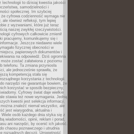
 technologii to dzisiaj kwestia jakości
eczeństwa, samodzielności i
ności społecznej. Im szybciej
 że cyfrowa codzienność wymaga nie
 ale również refleksji, tym lepiej
bie z wyzwaniami, które już teraz
ęścią naszej zwykłej rzeczywistości.
ologii cyfrowych całkowicie zmienił
ki pracujemy, komunikujemy się i
nformacje. Jeszcze niedawno wiele
ymagało fizycznej obecności w
miejscu, papierowych dokumentów i
zekiwania na odpowiedź. Dziś ogromna
 może zostać załatwiona z poziomu
b telefonu. Ta zmiana przyniosła
ści, ale jednocześnie sprawiła, że
jszą kompetencją stała się
rozsądnego korzystania z technologii.
do narzędzi nie gwarantuje bowiem, że
nich korzystać w sposób bezpieczny,
świadomy. Cyfrowy świat daje wielkie
 ale stawia też nowe wymagania. Jedną
szych kwestii jest selekcja informacji.
e można znaleźć niemal wszystko, ale
eść jest wiarygodna, aktualna i
 Wiele osób każdego dnia styka się z
bą wiadomości, opinii, reklam i porad,
asu ani narzędzi, by ocenić ich jakość.
 do chaosu poznawczego i utrudnia
e rozsądnych decyzji. Umiejętność