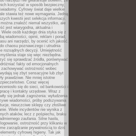
do narzędzi nie gwarantuje bowiem, że
nich korzystać w sposób bezpieczny,
świadomy. Cyfrowy świat daje wielkie
 ale stawia też nowe wymagania. Jedną
szych kwestii jest selekcja informacji.
e można znaleźć niemal wszystko, ale
eść jest wiarygodna, aktualna i
 Wiele osób każdego dnia styka się z
bą wiadomości, opinii, reklam i porad,
asu ani narzędzi, by ocenić ich jakość.
 do chaosu poznawczego i utrudnia
e rozsądnych decyzji. Umiejętność
myślenia staje się więc niezbędna.
zyć się sprawdzać źródła, porównywać
odróżniać fakty od emocjonalnych
i i zachowywać ostrożność wobec
e wydają się zbyt sensacyjne lub zbyt
yły prawdziwe. Nie mniej istotne
ezpieczeństwo. Coraz więcej
rzeniosło się do sieci, od bankowości i
pracę i kontakty urzędowe. Wraz z
iły się jednak zagrożenia: wyłudzenia
szywe wiadomości, próby podszywania
ytucje, nieuczciwe sklepy czy złośliwe
nie. Wiele incydentów nie wynika z
ych ataków, lecz z pośpiechu, braku
admiernego zaufania. Silne hasła,
ogowanie, ostrożność przy klikaniu w
dome zarządzanie prywatnością to dziś
lementy cyfrowej higieny. Tak jak