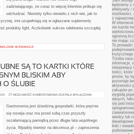
Sam dostęp 
będziemy z 
zadziwiającego, że coraz to więcej klientów próbuje się
efektywny i 
odchudzać. Niestety tylko niewielu z nich wie, jak to
możliwości,
z najważniej
fizycznej, inni uzupełniają się w ogłaszane suplementy
W interneci
nie każda tr
ż produkty light. Aczkolwiek sukces odebrania szczupłej
wartościowa.
ogromną licz
nie mając cz
To prowadzi
NOLOGIE W EDUKACJI
podejmowani
krytycznego 
Trzeba nauc
informacje, 
UBNE SĄ TO KARTKI KTÓRE
interpretacj
treści, któr
SNYM BLISKIM ABY
proste, by b
pozostaje b
 O ŚLUBIE
aktywności p
zakupów po 
wygodą pojaw
ZAPROSZENIA
2025
MOŻLIWOŚĆ KOMENTOWANIA
ZOSTAŁA WYŁĄCZONA
ŚLUBNE
danych, fał
SĄ
się pod inst
TO
Gastronomia jest dziedziną gospodarki, która prężnie
oprogramowa
KARTKI
KTÓRE
zaawansowan
się rozwija oraz ma przed sobą czas przyszły
WYSYŁA
wiedzy lub n
SIĘ
oszałamiającą pamiątką przez długie lata wspólnego
WŁASNYM
dwuetapowe l
BLISKIM
linki i świa
życia. Wpadnij również na decorisus.pl – zaproszenia
ABY
podstawowe e
POWIADOMIĆ
ICH