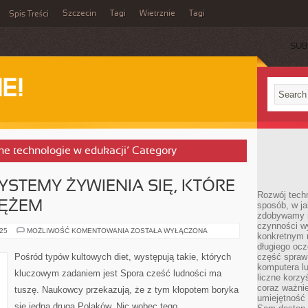
Szczecin
Tagi
Wietrznie
Tagi
Spis Treści
SUB
E!
ne technologie w edukacji’ Category
TEMY ŻYWIENIA SIĘ, KTÓRE
Rozwój techn
RĘŻEM
sposób, w ja
zdobywamy i
czynności w
OPRACOWANO
025
MOŻLIWOŚĆ KOMENTOWANIA
ZOSTAŁA WYŁĄCZONA
konkretnym 
SYSTEMY
ŻYWIENIA
długiego oc
SIĘ,
Pośród typów kultowych diet, występują takie, których
część spraw
KTÓRE
komputera lu
SĄ
kluczowym zadaniem jest Spora cześć ludności ma
ISTOTNYM
liczne korzy
ORĘŻEM
coraz ważnie
tuszę. Naukowcy przekazują, że z tym kłopotem boryka
umiejętność 
się jedna druga Polaków. Nic wobec tego