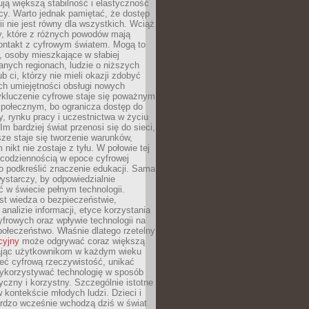
ją większą stabilność i elastyczność
cy. Warto jednak pamiętać, że dostęp
ii nie jest równy dla wszystkich. Wciąż
py, które z różnych powodów mają
kontakt z cyfrowym światem. Mogą to
, osoby mieszkające w słabiej
nych regionach, ludzie o niższych
b ci, którzy nie mieli okazji zdobyć
h umiejętności obsługi nowych
ykluczenie cyfrowe staje się poważnym
połecznym, bo ogranicza dostęp do
y, rynku pracy i uczestnictwa w życiu
Im bardziej świat przenosi się do sieci,
ze staje się tworzenie warunków,
 nikt nie zostaje z tyłu. W połowie tej
d codziennością w epoce cyfrowej
o podkreślić znaczenie edukacji. Sama
 wystarczy, by odpowiedzialnie
 w świecie pełnym technologii.
st wiedza o bezpieczeństwie,
 analizie informacji, etyce korzystania
yfrowych oraz wpływie technologii na
połeczeństwo. Właśnie dlatego rzetelny
cyjny
może odgrywać coraz większą
ając użytkownikom w każdym wieku
ieć cyfrową rzeczywistość, unikać
wykorzystywać technologię w sposób
yczny i korzystny. Szczególnie istotne
 w kontekście młodych ludzi. Dzieci i
ardzo wcześnie wchodzą dziś w świat