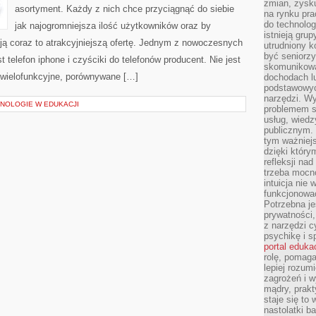
zmian, zysku
AUTOMATYZUJE
asortyment. Każdy z nich chce przyciągnąć do siebie
na rynku pra
ORAZ
W
do technolog
jak najogromniejsza ilość użytkowników oraz by
ZWIĄZKU
istnieją gru
Z
rują coraz to atrakcyjniejszą ofertę. Jednym z nowoczesnych
utrudniony 
TYM
DZIAŁANIA
być seniorzy
t telefon iphone i czyściki do telefonów producent. Nie jest
W
skomunikowa
ZAKRESIE
e wielofunkcyjne, porównywane […]
dochodach lu
PROGRAMOWANIA
SĄ
podstawowyc
narzędzi. W
NOLOGIE W EDUKACJI
problemem s
usług, wiedz
publicznym. 
tym ważniejs
dzięki którym
refleksji na
trzeba mocn
intuicja nie
funkcjonować
Potrzebna je
prywatności,
z narzędzi c
psychikę i s
portal eduka
rolę, pomag
lepiej rozum
zagrożeń i 
mądry, prakt
staje się to
nastolatki b