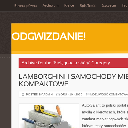
Archiwum
Kielce
Szczecin
Tag
Strona główna
Spis Treści
ODGWIZDANIE!
Archive for the ‘Pielęgnacja skóry’ Category
LAMBORGHINI I SAMOCHODY MIEJ
KOMPAKTOWE
POSTED BY ADMIN
GRU - 10 - 2025
MOŻLIWOŚĆ KOMENTOWA
AutoGalant to polski portal
myślą o kierowcach, które 
zamiast marketingowych sl
którym testy samochodów, 