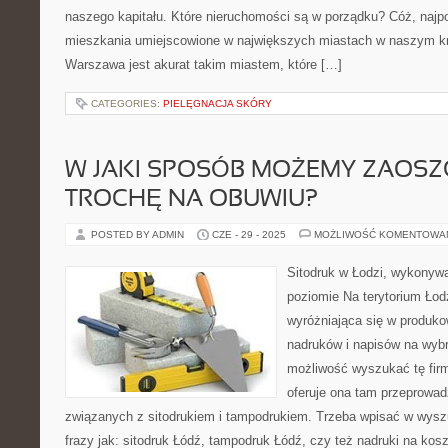
naszego kapitału. Które nieruchomości są w porządku? Cóż, najpo
mieszkania umiejscowione w największych miastach w naszym kr
Warszawa jest akurat takim miastem, które […]
CATEGORIES:
PIELĘGNACJA SKÓRY
W JAKI SPOSÓB MOŻEMY ZAOSZ
TROCHĘ NA OBUWIU?
POSTED BY ADMIN
CZE - 29 - 2025
MOŻLIWOŚĆ KOMENTOWA
Sitodruk w Łodzi, wykonyw
poziomie Na terytorium Łodz
wyróżniająca się w produko
nadruków i napisów na wyb
możliwość wyszukać tę firm
oferuje ona tam przeprowad
związanych z sitodrukiem i tampodrukiem. Trzeba wpisać w wyszu
frazy jak: sitodruk Łódź, tampodruk Łódź, czy też nadruki na kos