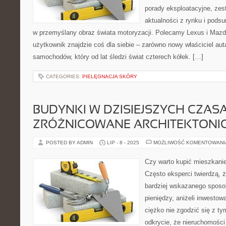
porady eksploatacyjne, ze
aktualności z rynku i pods
w przemyślany obraz świata motoryzacji. Polecamy Lexus i Mazd
użytkownik znajdzie coś dla siebie – zarówno nowy właściciel auta
samochodów, który od lat śledzi świat czterech kółek. […]
CATEGORIES:
PIELĘGNACJA SKÓRY
BUDYNKI W DZISIEJSZYCH CZASA
ZRÓŻNICOWANE ARCHITEKTONIC
POSTED BY ADMIN
LIP - 8 - 2025
MOŻLIWOŚĆ KOMENTOWAN
Czy warto kupić mieszkani
Często eksperci twierdzą, 
bardziej wskazanego sposo
pieniędzy, aniżeli inwestow
ciężko nie zgodzić się z ty
odkrycie, że nieruchomości 