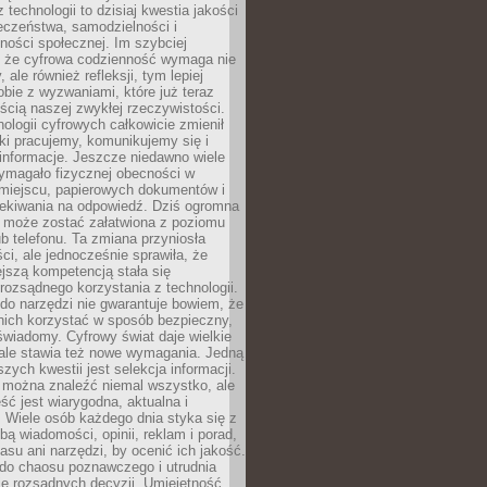
 technologii to dzisiaj kwestia jakości
eczeństwa, samodzielności i
ności społecznej. Im szybciej
 że cyfrowa codzienność wymaga nie
 ale również refleksji, tym lepiej
bie z wyzwaniami, które już teraz
ęścią naszej zwykłej rzeczywistości.
ologii cyfrowych całkowicie zmienił
ki pracujemy, komunikujemy się i
nformacje. Jeszcze niedawno wiele
ymagało fizycznej obecności w
miejscu, papierowych dokumentów i
zekiwania na odpowiedź. Dziś ogromna
 może zostać załatwiona z poziomu
b telefonu. Ta zmiana przyniosła
ści, ale jednocześnie sprawiła, że
jszą kompetencją stała się
rozsądnego korzystania z technologii.
do narzędzi nie gwarantuje bowiem, że
nich korzystać w sposób bezpieczny,
świadomy. Cyfrowy świat daje wielkie
 ale stawia też nowe wymagania. Jedną
szych kwestii jest selekcja informacji.
e można znaleźć niemal wszystko, ale
eść jest wiarygodna, aktualna i
 Wiele osób każdego dnia styka się z
bą wiadomości, opinii, reklam i porad,
asu ani narzędzi, by ocenić ich jakość.
 do chaosu poznawczego i utrudnia
e rozsądnych decyzji. Umiejętność