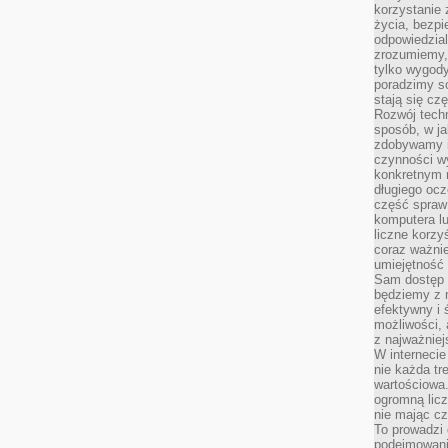
korzystanie z
życia, bezpi
odpowiedzial
zrozumiemy,
tylko wygody,
poradzimy so
stają się cz
Rozwój techn
sposób, w ja
zdobywamy i
czynności w
konkretnym 
długiego oc
część spraw
komputera lu
liczne korzy
coraz ważnie
umiejętność 
Sam dostęp 
będziemy z 
efektywny i 
możliwości,
z najważniej
W interneci
nie każda tr
wartościowa.
ogromną licz
nie mając cz
To prowadzi
podejmowani