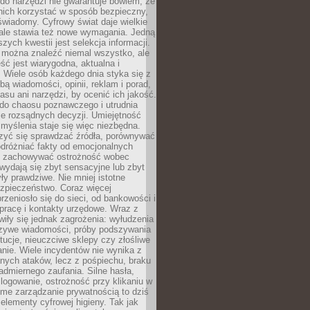
do narzędzi nie gwarantuje bowiem, że
nich korzystać w sposób bezpieczny,
świadomy. Cyfrowy świat daje wielkie
 ale stawia też nowe wymagania. Jedną
szych kwestii jest selekcja informacji.
e można znaleźć niemal wszystko, ale
eść jest wiarygodna, aktualna i
 Wiele osób każdego dnia styka się z
bą wiadomości, opinii, reklam i porad,
asu ani narzędzi, by ocenić ich jakość.
 do chaosu poznawczego i utrudnia
e rozsądnych decyzji. Umiejętność
myślenia staje się więc niezbędna.
zyć się sprawdzać źródła, porównywać
odróżniać fakty od emocjonalnych
i i zachowywać ostrożność wobec
e wydają się zbyt sensacyjne lub zbyt
yły prawdziwe. Nie mniej istotne
ezpieczeństwo. Coraz więcej
rzeniosło się do sieci, od bankowości i
pracę i kontakty urzędowe. Wraz z
iły się jednak zagrożenia: wyłudzenia
szywe wiadomości, próby podszywania
ytucje, nieuczciwe sklepy czy złośliwe
nie. Wiele incydentów nie wynika z
ych ataków, lecz z pośpiechu, braku
admiernego zaufania. Silne hasła,
ogowanie, ostrożność przy klikaniu w
dome zarządzanie prywatnością to dziś
lementy cyfrowej higieny. Tak jak