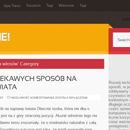
Szczecin
Tagi
Wietrznie
Tagi
Spis Treści
SUB
E!
ja włosów’ Category
IEKAWYCH SPOSÓB NA
Rozwój techn
WIATA
sposób, w ja
zdobywamy i
czynności w
POSZUKUJEMY
025
MOŻLIWOŚĆ KOMENTOWANIA
ZOSTAŁA WYŁĄCZONA
konkretnym 
CIEKAWYCH
SPOSÓB
długiego oc
NA
 na naprawę świata Obecnie osoba, która nie dba o
część spraw
NAPRAWIENIE
komputera lu
ŚWIATA
 jest na z góry straconej pozycji. Akurat odnośnie tego nie
liczne korzy
coraz ważnie
 dawno temu zrozumiały, że o środowisko naturalne z całą
umiejętność 
Zasadniczo sytuacja jest taka, że jeżeli naprawdę nam