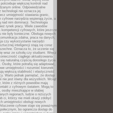
potrzebuje większej kontroli nad
zanym online. Odpowiedzialne
z technologii nie oznacza jej
lecz umiejętność stawiania granic,
m cyfrowe narzędzia wspierają życie, a
ą nad nim dominacji. Technologia
nież rynek pracy. Wiele zawodów
 kompetencji cyfrowych, które jeszcze
mu nie były konieczne. Obsługa nowych
komunikacja zdalna, praca na danych,
ja czy wykorzystanie narzędzi
ztucznej inteligencji stają się coraz
szechne. Oznacza to, że uczenie się
ię wraz ze szkołą czy studiami. Wręcz
konieczność ciągłego aktualizowania
 się naturalną częścią dorosłego życia
Osoby, które potrafią się adaptować,
we umiejętności i rozumieć kierunek
ją większą stabilność i elastyczność
cy. Warto jednak pamiętać, że dostęp
ii nie jest równy dla wszystkich. Wciąż
py, które z różnych powodów mają
kontakt z cyfrowym światem. Mogą to
, osoby mieszkające w słabiej
nych regionach, ludzie o niższych
b ci, którzy nie mieli okazji zdobyć
h umiejętności obsługi nowych
ykluczenie cyfrowe staje się poważnym
połecznym, bo ogranicza dostęp do