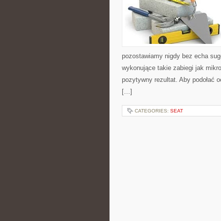
pozostawiamy nigdy bez echa suge
wykonujące takie zabiegi jak mi
pozytywny rezultat. Aby podołać 
[…]
CATEGORIES:
SEAT