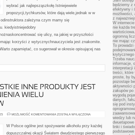
Sam dostęp 
będziemy z 
wybrać jak najlepsząszkołę.Istniejewiele
efektywny i 
propozycji,tychkursów, które dają wiele,jednak w w
możliwości,
z najważniej
 odinstruktora zależyna czym mamy się
W interneci
. kiedyistniejedobry
nie każda tr
wartościowa.
ożnaskoncentrować się ulicy, na jakiej w przyszłości
ogromną licz
nie mając cz
emając korzyści z wytycznychnauczyciela jest znakomite.
To prowadzi
Warto zapamiętać, co sugerował w okresie opisującej nas
podejmowani
krytycznego 
Trzeba nauc
informacje, 
interpretacj
treści, któr
proste, by b
pozostaje b
aktywności p
STKIE INNE PRODUKTY JEST
zakupów po 
IENIA WIELU
wygodą pojaw
danych, fał
W
się pod inst
oprogramowa
zaawansowan
KAWA,
025
MOŻLIWOŚĆ KOMENTOWANIA
ZOSTAŁA WYŁĄCZONA
wiedzy lub n
JAK
WSZYSTKIE
dwuetapowe l
INNE
W Polsce ogólne jest spożywanie alkoholu przy każdej
linki i świa
PRODUKTY
JEST
podstawowe e
dopuszczalnej okazji Światem dwudziestego pierwszego
OBIEKTEM