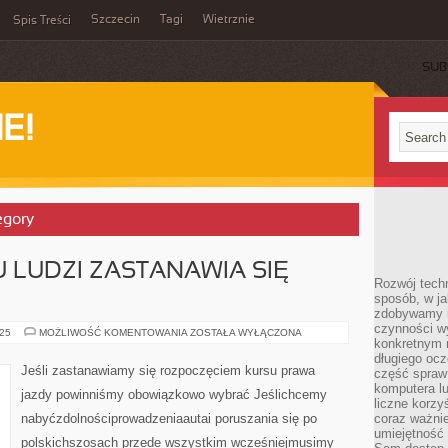
Szczecin
Tagi
Wietrznie
Spis Treści
SUB
E!
egory
 LUDZI ZASTANAWIA SIĘ
Rozwój techn
sposób, w ja
zdobywamy i
czynności w
NA
025
MOŻLIWOŚĆ KOMENTOWANIA
ZOSTAŁA WYŁĄCZONA
konkretnym 
PEWNO
WIELU
długiego oc
LUDZI
Jeśli zastanawiamy się rozpoczęciem kursu prawa
część spraw
ZASTANAWIA
SIĘ
komputera lu
jazdy powinniśmy obowiązkowo wybrać Jeślichcemy
WIELOKROTNIE
liczne korzy
nabyćzdolnościprowadzeniaautai poruszania się po
coraz ważnie
umiejętność 
polskichszosach przede wszystkim wcześniejmusimy