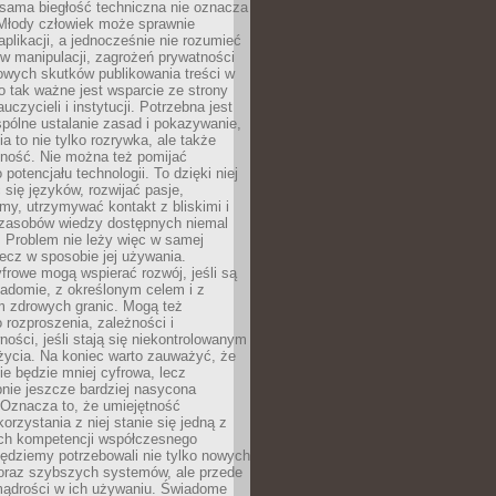
 sama biegłość techniczna nie oznacza
 Młody człowiek może sprawnie
aplikacji, a jednocześnie nie rozumieć
 manipulacji, zagrożeń prywatności
owych skutków publikowania treści w
go tak ważne jest wsparcie ze strony
uczycieli i instytucji. Potrzebna jest
pólne ustalanie zasad i pokazywanie,
ia to nie tylko rozrywka, ale także
lność. Nie można też pomijać
potencjału technologii. To dzięki niej
ć się języków, rozwijać pasje,
rmy, utrzymywać kontakt z bliskimi i
 zasobów wiedzy dostępnych niemal
 Problem nie leży więc w samej
 lecz w sposobie jej używania.
frowe mogą wspierać rozwój, jeśli są
adomie, z określonym celem i z
 zdrowych granic. Mogą też
 rozproszenia, zależności i
ości, jeśli stają się niekontrolowanym
życia. Na koniec warto zauważyć, że
ie będzie mniej cyfrowa, lecz
nie jeszcze bardziej nasycona
 Oznacza to, że umiejętność
orzystania z niej stanie się jedną z
h kompetencji współczesnego
ędziemy potrzebowali nie tylko nowych
coraz szybszych systemów, ale przede
ądrości w ich używaniu. Świadome