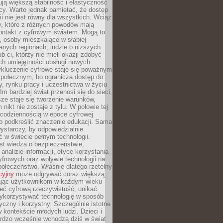
ją większą stabilność i elastyczność
cy. Warto jednak pamiętać, że dostęp
ii nie jest równy dla wszystkich. Wciąż
py, które z różnych powodów mają
kontakt z cyfrowym światem. Mogą to
, osoby mieszkające w słabiej
nych regionach, ludzie o niższych
b ci, którzy nie mieli okazji zdobyć
h umiejętności obsługi nowych
ykluczenie cyfrowe staje się poważnym
połecznym, bo ogranicza dostęp do
y, rynku pracy i uczestnictwa w życiu
Im bardziej świat przenosi się do sieci,
ze staje się tworzenie warunków,
 nikt nie zostaje z tyłu. W połowie tej
d codziennością w epoce cyfrowej
o podkreślić znaczenie edukacji. Sama
 wystarczy, by odpowiedzialnie
 w świecie pełnym technologii.
st wiedza o bezpieczeństwie,
 analizie informacji, etyce korzystania
yfrowych oraz wpływie technologii na
połeczeństwo. Właśnie dlatego rzetelny
cyjny
może odgrywać coraz większą
ając użytkownikom w każdym wieku
ieć cyfrową rzeczywistość, unikać
wykorzystywać technologię w sposób
yczny i korzystny. Szczególnie istotne
 w kontekście młodych ludzi. Dzieci i
ardzo wcześnie wchodzą dziś w świat