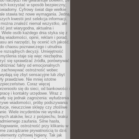
do narzędzi nie gwarantuje bowiem, że
nich korzystać w sposób bezpieczny,
świadomy. Cyfrowy świat daje wielkie
 ale stawia też nowe wymagania. Jedną
szych kwestii jest selekcja informacji.
e można znaleźć niemal wszystko, ale
eść jest wiarygodna, aktualna i
 Wiele osób każdego dnia styka się z
bą wiadomości, opinii, reklam i porad,
asu ani narzędzi, by ocenić ich jakość.
 do chaosu poznawczego i utrudnia
e rozsądnych decyzji. Umiejętność
myślenia staje się więc niezbędna.
zyć się sprawdzać źródła, porównywać
odróżniać fakty od emocjonalnych
i i zachowywać ostrożność wobec
e wydają się zbyt sensacyjne lub zbyt
yły prawdziwe. Nie mniej istotne
ezpieczeństwo. Coraz więcej
rzeniosło się do sieci, od bankowości i
pracę i kontakty urzędowe. Wraz z
iły się jednak zagrożenia: wyłudzenia
szywe wiadomości, próby podszywania
ytucje, nieuczciwe sklepy czy złośliwe
nie. Wiele incydentów nie wynika z
ych ataków, lecz z pośpiechu, braku
admiernego zaufania. Silne hasła,
ogowanie, ostrożność przy klikaniu w
dome zarządzanie prywatnością to dziś
lementy cyfrowej higieny. Tak jak