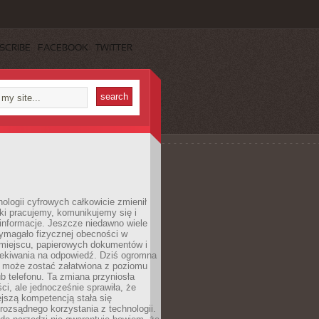
SCRIBE
FACEBOOK
TWITTER
ologii cyfrowych całkowicie zmienił
ki pracujemy, komunikujemy się i
nformacje. Jeszcze niedawno wiele
ymagało fizycznej obecności w
miejscu, papierowych dokumentów i
zekiwania na odpowiedź. Dziś ogromna
 może zostać załatwiona z poziomu
b telefonu. Ta zmiana przyniosła
ści, ale jednocześnie sprawiła, że
jszą kompetencją stała się
rozsądnego korzystania z technologii.