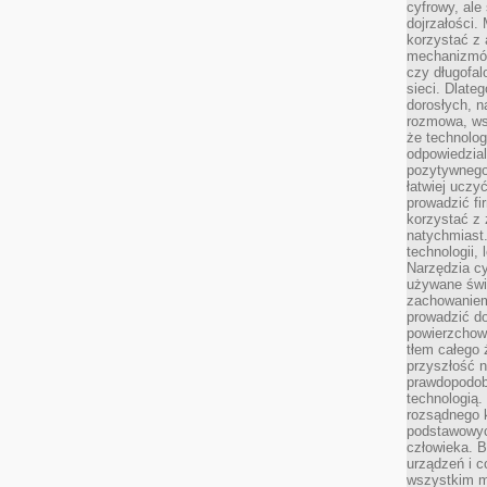
cyfrowy, ale
dojrzałości.
korzystać z 
mechanizmów
czy długofal
sieci. Dlate
dorosłych, na
rozmowa, ws
że technolog
odpowiedzia
pozytywnego 
łatwiej uczy
prowadzić fi
korzystać z
natychmiast.
technologii,
Narzędzia cy
używane świ
zachowaniem
prowadzić do
powierzchown
tłem całego 
przyszłość n
prawdopodob
technologią.
rozsądnego k
podstawowyc
człowieka. B
urządzeń i 
wszystkim m