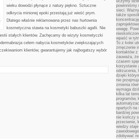
uczymy dziec
PRAGNIENIA
wieku dowodzi płynące z natury piękno. Sztuczne
powinniśmy u
WIELU
EKSPLORATORÓW
sieci. Ważn
odkrycia minionej epoki przestają już wieść prym.
także sposób
koncentrację
Dlatego właśnie reklamowana przez nas hurtownia
zaprojektow
kosmetyczna stawia na kosmetyki babuszki agafii. Nie
uwagę. Powia
nieskończone
stii stałych klientów. Zachęcamy do wizyty kosmetyczki
wpaść w rytm
krodermabrazja celem nabycia kosmetyków zwiększających
To z kolei u
zmęczenie i
oczekiwaniom klientów, gwarantujemy jak najbogatszy wybór
kontaktów z 
zauważa, że 
czasem spęd
korzystanie 
odrzucenia, 
dzięki który
nie przejmuj
zmienia rów
wymaga dziś
kilka lat te
programów, 
automatyzac
opartych na s
bardziej pow
nie kończy s
przeciwnie, 
wiedzy staje
zawodowego. 
zdobywać no