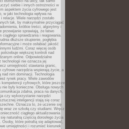
i ostrożności na ulicy, tak samo
czyć siebie i innych ostrożności w
ym aspektem życia cyfrowego jest
, w jaki technologia wpływa na
 i relacje. Wiele narzędzi zostało
anych tak, by maksymalnie przyciągać
domienia, krótkie treści, algorytmy i
 przewijanie sprawiają, że łatwo
 ciągłego sprawdzania i reagowania.
trudnia dłuższe skupienie, pogłębia
nformacyjne i może osłabiać jakość
innymi ludźmi. Coraz więcej osób
potrzebuje większej kontroli nad
zanym online. Odpowiedzialne
z technologii nie oznacza jej
lecz umiejętność stawiania granic,
m cyfrowe narzędzia wspierają życie, a
ą nad nim dominacji. Technologia
nież rynek pracy. Wiele zawodów
 kompetencji cyfrowych, które jeszcze
mu nie były konieczne. Obsługa nowych
komunikacja zdalna, praca na danych,
ja czy wykorzystanie narzędzi
ztucznej inteligencji stają się coraz
szechne. Oznacza to, że uczenie się
ię wraz ze szkołą czy studiami. Wręcz
konieczność ciągłego aktualizowania
 się naturalną częścią dorosłego życia
Osoby, które potrafią się adaptować,
we umiejętności i rozumieć kierunek