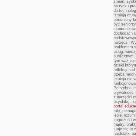
zmian, zysku
na rynku pra
do technolog
istnieją gru
utrudniony 
być seniorzy
skomunikowa
dochodach lu
podstawowyc
narzędzi. W
problemem s
usług, wiedz
publicznym. 
tym ważniejs
dzięki którym
refleksji na
trzeba mocn
intuicja nie
funkcjonować
Potrzebna je
prywatności,
z narzędzi c
psychikę i s
portal eduka
rolę, pomag
lepiej rozum
zagrożeń i 
mądry, prakt
staje się to
nastolatki b