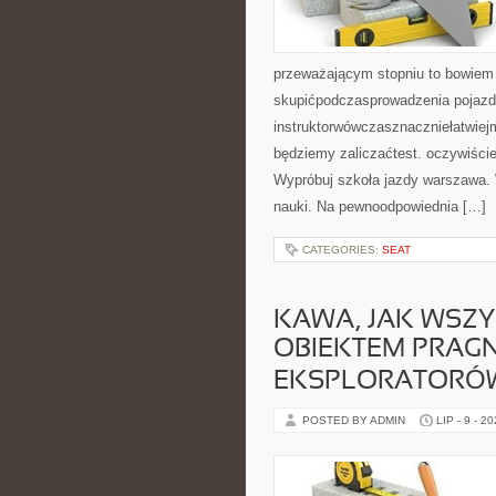
przeważającym stopniu to bowiem
skupićpodczasprowadzenia pojazdu
instruktorwówczasznaczniełatwiejm
będziemy zaliczaćtest. oczywiści
Wypróbuj szkoła jazdy warszawa. 
nauki. Na pewnoodpowiednia […]
CATEGORIES:
SEAT
KAWA, JAK WSZY
OBIEKTEM PRAGN
EKSPLORATORÓ
POSTED BY ADMIN
LIP - 9 - 2