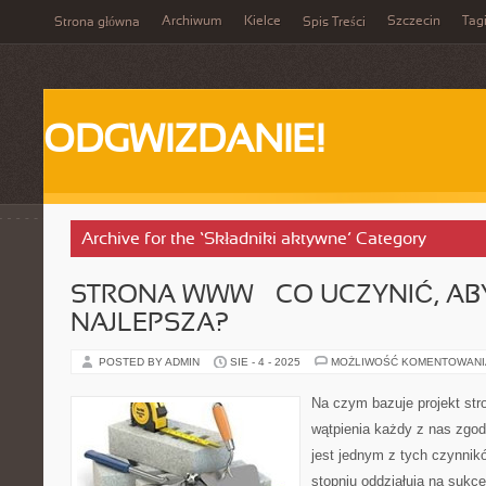
Archiwum
Kielce
Szczecin
Tag
Strona główna
Spis Treści
ODGWIZDANIE!
Archive for the ‘Składniki aktywne’ Category
STRONA WWW – CO UCZYNIĆ, AB
NAJLEPSZA?
POSTED BY ADMIN
SIE - 4 - 2025
MOŻLIWOŚĆ KOMENTOWAN
Na czym bazuje projekt str
wątpienia każdy z nas zgodz
jest jednym z tych czynnik
stopniu oddziałują na sukce