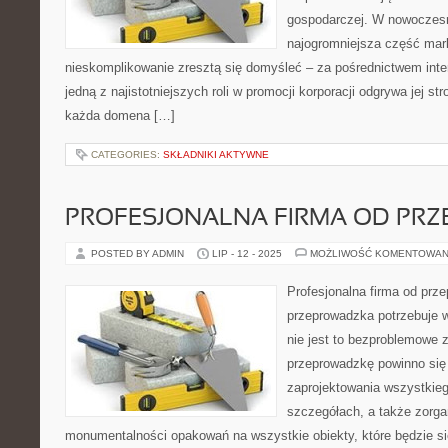
gospodarczej. W nowoczes
najogromniejsza część mark
nieskomplikowanie zresztą się domyśleć – za pośrednictwem inter
jedną z najistotniejszych roli w promocji korporacji odgrywa jej s
każda domena […]
CATEGORIES:
SKŁADNIKI AKTYWNE
PROFESJONALNA FIRMA OD PR
POSTED BY ADMIN
LIP - 12 - 2025
MOŻLIWOŚĆ KOMENTOWAN
Profesjonalna firma od pr
przeprowadzka potrzebuje w
nie jest to bezproblemowe 
przeprowadzkę powinno się
zaprojektowania wszystkieg
szczegółach, a także zorg
monumentalności opakowań na wszystkie obiekty, które będzie si