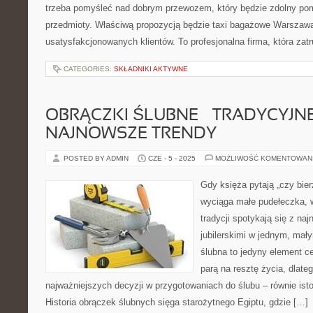
trzeba pomyśleć nad dobrym przewozem, który będzie zdolny po
przedmioty. Właściwą propozycją będzie taxi bagażowe Warszawa,
usatysfakcjonowanych klientów. To profesjonalna firma, która zat
CATEGORIES:
SKŁADNIKI AKTYWNE
OBRĄCZKI ŚLUBNE – TRADYCYJNE
NAJNOWSZE TRENDY
POSTED BY ADMIN
CZE - 5 - 2025
MOŻLIWOŚĆ KOMENTOWAN
Gdy księża pytają „czy bie
wyciąga małe pudełeczka, 
tradycji spotykają się z na
jubilerskimi w jednym, mał
ślubna to jedyny element ce
parą na resztę życia, dlateg
najważniejszych decyzji w przygotowaniach do ślubu – równie isto
Historia obrączek ślubnych sięga starożytnego Egiptu, gdzie […]