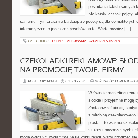
posiadania takich samych kw
Nie każdy jest tak pojęty, 
samemu. Tym znacznie bardziej, że pecety są dla co niektórych 
informatyczne to jeden ze sposobów na to. Warto również […]
CATEGORIES:
TECHNIKI FARBOWANIA I OZDABIANIA TKANIN
CZEKOLADKI REKLAMOWE: SŁOD
NA PROMOCJĘ TWOJEJ FIRMY
POSTED BY ADMIN
CZE - 9 - 2025
MOŻLIWOŚĆ KOMENTOWAN
W świecie marketingu coraz
słodkie i przyjemne mogą 
Zastanawialiście się kiedyś
z odrobiną czekoladowego 
prosta – to właśnie czekola
szukasz nowoczesnych i ef
mogą wyróżnić Twoją firmę na tle konkurencji, warto przyjrzeć się 