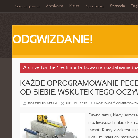
Archiwum
Kielce
Szczecin
Tag
Strona główna
Spis Treści
ODGWIZDANIE!
Archive for the ‘Techniki farbowania i ozdabiania tk
KAŻDE OPROGRAMOWANIE PECET
OD SIEBIE. WSKUTEK TEGO OCZY
POSTED BY ADMIN
SIE - 13 - 2025
MOŻLIWOŚĆ KOMENTOWA
Dawno temu, kiedy jeszcze n
możliwościach jakie dziś na
trwonili Kursy z zakresu in
ludzi, by mieli oni możliwo