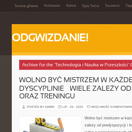
Archiwum
Kielce
Szczecin
Tag
Strona główna
Spis Treści
ODGWIZDANIE!
Archive for the ‘Technologia i Nauka w Przeszłości’
WOLNO BYĆ MISTRZEM W KAŻDE
DYSCYPLINIE – WIELE ZALEŻY 
ORAZ TRENINGU
POSTED BY ADMIN
LIP - 29 - 2025
MOŻLIWOŚĆ KOMENTOWAN
Wolno być mistrzem w każd
zależy od predyspozycji i tr