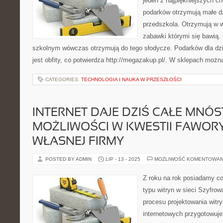
jeden z najpiękniejszych chw
podarków otrzymują małe dz
przedszkola. Otrzymują w 
zabawki którymi się bawią. 
szkolnym wówczas otrzymują do tego słodycze. Podarków dla dzie
jest obfity, co potwierdza http://megazakup.pl/. W sklepach możn
CATEGORIES:
TECHNOLOGIA I NAUKA W PRZESZŁOŚCI
INTERNET DAJE DZIŚ CAŁE MNÓ
MOŻLIWOŚCI W KWESTII FAWO
WŁASNEJ FIRMY
POSTED BY ADMIN
LIP - 13 - 2025
MOŻLIWOŚĆ KOMENTOWAN
Z roku na rok posiadamy co
typu witryn w sieci Szyfrow
procesu projektowania witr
internetowych przygotowuje