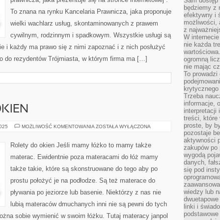
Sam dostęp 
DOTYCZĄC
PRZYSZŁEJ
będziemy z 
To znana na rynku Kancelaria Prawnicza, jaka proponuje
JEDNOSTKI
efektywny i 
GOSPODARCZEJ
możliwości,
wielki wachlarz usług, skontaminowanych z prawem
z najważniej
cywilnym, rodzinnym i spadkowym. Wszystkie usługi są
W interneci
nie każda tr
nie i każdy ma prawo się z nimi zapoznać i z nich posłużyć
wartościowa.
no do rezydentów Trójmiasta, w którym firma ma […]
ogromną licz
nie mając cz
To prowadzi
podejmowani
krytycznego 
Trzeba nauc
informacje, 
OKIEN
interpretacj
treści, któr
proste, by b
AKCESORIA
2025
MOŻLIWOŚĆ KOMENTOWANIA
ZOSTAŁA WYŁĄCZONA
DO
pozostaje b
OKIEN
aktywności p
Rolety do okien Jeśli mamy łóżko to mamy także
zakupów po 
wygodą pojaw
materac. Ewidentnie poza materacami do łóż mamy
danych, fał
także takie, które są skonstruowane do tego aby po
się pod inst
oprogramowa
prostu położyć je na podłodze. Są też materace do
zaawansowan
wiedzy lub n
pływania po jeziorze lub basenie. Niektórzy z nas nie
dwuetapowe l
lubią materaców dmuchanych inni nie są pewni do tych
linki i świa
podstawowe e
ożna sobie wymienić w swoim łóżku. Tutaj materacy janpol