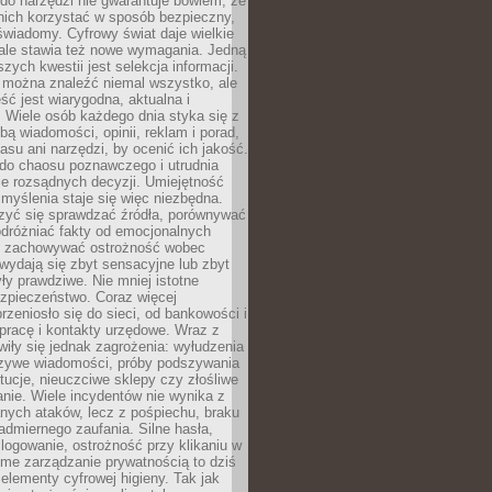
do narzędzi nie gwarantuje bowiem, że
nich korzystać w sposób bezpieczny,
świadomy. Cyfrowy świat daje wielkie
 ale stawia też nowe wymagania. Jedną
szych kwestii jest selekcja informacji.
e można znaleźć niemal wszystko, ale
eść jest wiarygodna, aktualna i
 Wiele osób każdego dnia styka się z
bą wiadomości, opinii, reklam i porad,
asu ani narzędzi, by ocenić ich jakość.
 do chaosu poznawczego i utrudnia
e rozsądnych decyzji. Umiejętność
myślenia staje się więc niezbędna.
zyć się sprawdzać źródła, porównywać
odróżniać fakty od emocjonalnych
i i zachowywać ostrożność wobec
e wydają się zbyt sensacyjne lub zbyt
yły prawdziwe. Nie mniej istotne
ezpieczeństwo. Coraz więcej
rzeniosło się do sieci, od bankowości i
pracę i kontakty urzędowe. Wraz z
iły się jednak zagrożenia: wyłudzenia
szywe wiadomości, próby podszywania
ytucje, nieuczciwe sklepy czy złośliwe
nie. Wiele incydentów nie wynika z
ych ataków, lecz z pośpiechu, braku
admiernego zaufania. Silne hasła,
ogowanie, ostrożność przy klikaniu w
dome zarządzanie prywatnością to dziś
lementy cyfrowej higieny. Tak jak