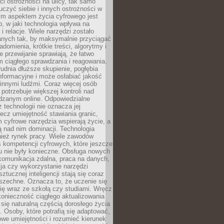
i ostrożności na ulicy, tak samo
czyć siebie i innych ostrożności w
ym aspektem życia cyfrowego jest
, w jaki technologia wpływa na
 i relacje. Wiele narzędzi zostało
anych tak, by maksymalnie przyciągać
domienia, krótkie treści, algorytmy i
 przewijanie sprawiają, że łatwo
 ciągłego sprawdzania i reagowania.
trudnia dłuższe skupienie, pogłębia
nformacyjne i może osłabiać jakość
innymi ludźmi. Coraz więcej osób
potrzebuje większej kontroli nad
zanym online. Odpowiedzialne
z technologii nie oznacza jej
lecz umiejętność stawiania granic,
m cyfrowe narzędzia wspierają życie, a
ą nad nim dominacji. Technologia
nież rynek pracy. Wiele zawodów
 kompetencji cyfrowych, które jeszcze
mu nie były konieczne. Obsługa nowych
komunikacja zdalna, praca na danych,
ja czy wykorzystanie narzędzi
ztucznej inteligencji stają się coraz
szechne. Oznacza to, że uczenie się
ię wraz ze szkołą czy studiami. Wręcz
konieczność ciągłego aktualizowania
 się naturalną częścią dorosłego życia
Osoby, które potrafią się adaptować,
we umiejętności i rozumieć kierunek