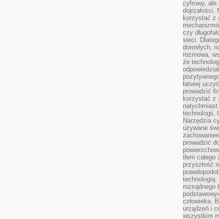
cyfrowy, ale
dojrzałości.
korzystać z 
mechanizmów
czy długofal
sieci. Dlate
dorosłych, na
rozmowa, ws
że technolog
odpowiedzia
pozytywnego 
łatwiej uczy
prowadzić fi
korzystać z
natychmiast.
technologii,
Narzędzia cy
używane świ
zachowaniem
prowadzić do
powierzchown
tłem całego 
przyszłość n
prawdopodob
technologią.
rozsądnego k
podstawowyc
człowieka. B
urządzeń i 
wszystkim m