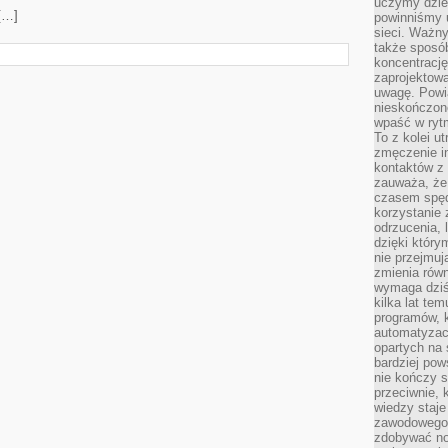
uczymy dziec
[…]
powinniśmy u
sieci. Ważn
także sposób
koncentrację
zaprojektow
uwagę. Powia
nieskończone
wpaść w rytm
To z kolei u
zmęczenie i
kontaktów z 
zauważa, że 
czasem spęd
korzystanie 
odrzucenia, 
dzięki który
nie przejmuj
zmienia rów
wymaga dziś
kilka lat te
programów, 
automatyzac
opartych na s
bardziej pow
nie kończy s
przeciwnie, 
wiedzy staje
zawodowego. 
zdobywać no