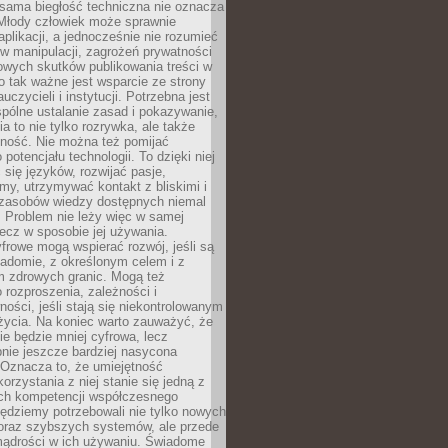
 sama biegłość techniczna nie oznacza
 Młody człowiek może sprawnie
aplikacji, a jednocześnie nie rozumieć
 manipulacji, zagrożeń prywatności
owych skutków publikowania treści w
go tak ważne jest wsparcie ze strony
uczycieli i instytucji. Potrzebna jest
pólne ustalanie zasad i pokazywanie,
ia to nie tylko rozrywka, ale także
lność. Nie można też pomijać
potencjału technologii. To dzięki niej
ć się języków, rozwijać pasje,
rmy, utrzymywać kontakt z bliskimi i
 zasobów wiedzy dostępnych niemal
 Problem nie leży więc w samej
 lecz w sposobie jej używania.
frowe mogą wspierać rozwój, jeśli są
adomie, z określonym celem i z
 zdrowych granic. Mogą też
 rozproszenia, zależności i
ości, jeśli stają się niekontrolowanym
życia. Na koniec warto zauważyć, że
ie będzie mniej cyfrowa, lecz
nie jeszcze bardziej nasycona
 Oznacza to, że umiejętność
orzystania z niej stanie się jedną z
h kompetencji współczesnego
ędziemy potrzebowali nie tylko nowych
coraz szybszych systemów, ale przede
ądrości w ich używaniu. Świadome