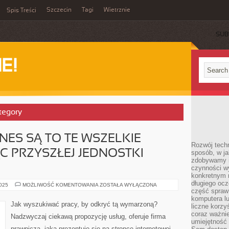
Szczecin
Tagi
Wietrznie
Spis Treści
SUB
E!
ategory
NES SĄ TO TE WSZELKIE
Rozwój techn
C PRZYSZŁEJ JEDNOSTKI
sposób, w ja
zdobywamy i
czynności w
konkretnym 
długiego oc
PROJEKTY
2025
MOŻLIWOŚĆ KOMENTOWANIA
ZOSTAŁA WYŁĄCZONA
NA
część spraw
BIZNES
komputera lu
SĄ
Jak wyszukiwać pracy, by odkryć tą wymarzoną?
liczne korzy
TO
TE
coraz ważnie
Nadzwyczaj ciekawą propozycję usług, oferuje firma
WSZELKIE
umiejętność 
SZKICE
prawnicza, jaka prezentuje się na stronce internetowej .