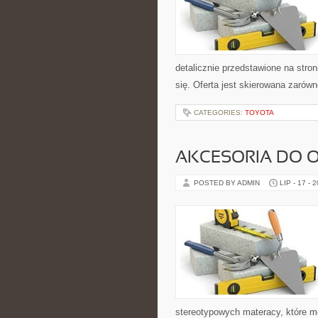
detalicznie przedstawione na stro
się. Oferta jest skierowana zarów
CATEGORIES:
TOYOTA
AKCESORIA DO 
POSTED BY ADMIN
LIP - 17 - 
stereotypowych materacy, które m