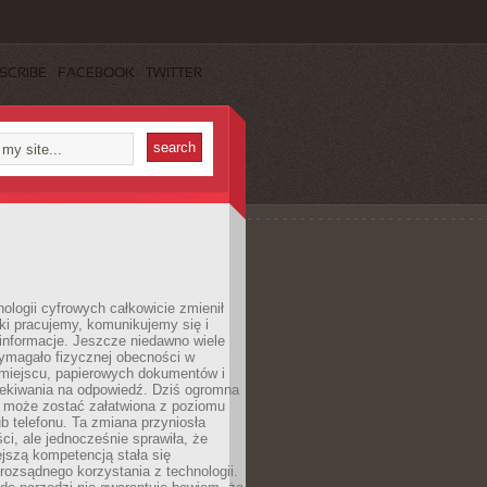
SCRIBE
FACEBOOK
TWITTER
ologii cyfrowych całkowicie zmienił
ki pracujemy, komunikujemy się i
nformacje. Jeszcze niedawno wiele
ymagało fizycznej obecności w
miejscu, papierowych dokumentów i
zekiwania na odpowiedź. Dziś ogromna
 może zostać załatwiona z poziomu
b telefonu. Ta zmiana przyniosła
ści, ale jednocześnie sprawiła, że
jszą kompetencją stała się
rozsądnego korzystania z technologii.