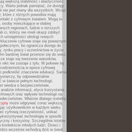
ją większą stabilność i elastyczność
cy. Warto jednak pamiętać, że dostęp
ii nie jest równy dla wszystkich. Wciąż
py, które z różnych powodów mają
kontakt z cyfrowym światem. Mogą to
, osoby mieszkające w słabiej
nych regionach, ludzie o niższych
b ci, którzy nie mieli okazji zdobyć
h umiejętności obsługi nowych
ykluczenie cyfrowe staje się poważnym
połecznym, bo ogranicza dostęp do
y, rynku pracy i uczestnictwa w życiu
Im bardziej świat przenosi się do sieci,
ze staje się tworzenie warunków,
 nikt nie zostaje z tyłu. W połowie tej
d codziennością w epoce cyfrowej
o podkreślić znaczenie edukacji. Sama
 wystarczy, by odpowiedzialnie
 w świecie pełnym technologii.
st wiedza o bezpieczeństwie,
 analizie informacji, etyce korzystania
yfrowych oraz wpływie technologii na
połeczeństwo. Właśnie dlatego rzetelny
cyjny
może odgrywać coraz większą
ając użytkownikom w każdym wieku
ieć cyfrową rzeczywistość, unikać
wykorzystywać technologię w sposób
yczny i korzystny. Szczególnie istotne
 w kontekście młodych ludzi. Dzieci i
ardzo wcześnie wchodzą dziś w świat