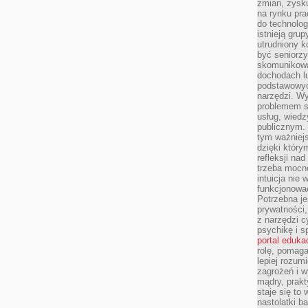
zmian, zysku
na rynku pra
do technolog
istnieją gru
utrudniony 
być seniorzy
skomunikowa
dochodach lu
podstawowyc
narzędzi. W
problemem s
usług, wiedz
publicznym. 
tym ważniejs
dzięki którym
refleksji na
trzeba mocn
intuicja nie
funkcjonować
Potrzebna je
prywatności,
z narzędzi c
psychikę i s
portal eduka
rolę, pomag
lepiej rozum
zagrożeń i 
mądry, prakt
staje się to
nastolatki b