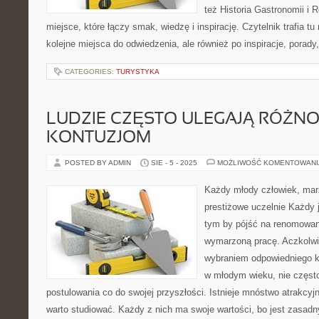
też Historia Gastronomii i 
miejsce, które łączy smak, wiedzę i inspirację. Czytelnik trafia tu
kolejne miejsca do odwiedzenia, ale również po inspiracje, porady
CATEGORIES:
TURYSTYKA
LUDZIE CZĘSTO ULEGAJĄ RÓŻ
KONTUZJOM
POSTED BY ADMIN
SIE - 5 - 2025
MOŻLIWOŚĆ KOMENTOWAN
Każdy młody człowiek, mar
prestiżowe uczelnie Każdy j
tym by pójść na renomowan
wymarzoną pracę. Aczkolwi
wybraniem odpowiedniego ki
w młodym wieku, nie częst
postulowania co do swojej przyszłości. Istnieje mnóstwo atrakcyj
warto studiować. Każdy z nich ma swoje wartości, bo jest zasadn