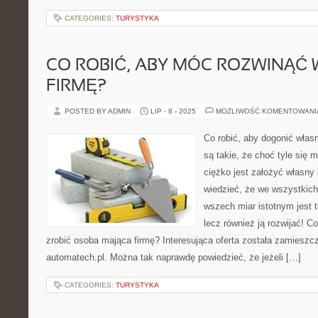
CATEGORIES:
TURYSTYKA
CO ROBIĆ, ABY MÓC ROZWINĄĆ
FIRMĘ?
POSTED BY ADMIN
LIP - 8 - 2025
MOŻLIWOŚĆ KOMENTOWAN
Co robić, aby dogonić włas
są takie, że choć tyle się 
ciężko jest założyć własny 
wiedzieć, że we wszystkic
wszech miar istotnym jest t
lecz również ją rozwijać! C
zrobić osoba mająca firmę? Interesująca oferta została zamieszc
automatech.pl. Można tak naprawdę powiedzieć, że jeżeli […]
CATEGORIES:
TURYSTYKA