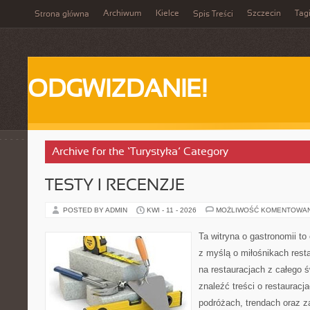
Archiwum
Kielce
Szczecin
Tag
Strona główna
Spis Treści
ODGWIZDANIE!
Archive for the ‘Turystyka’ Category
TESTY I RECENZJE
POSTED BY ADMIN
KWI - 11 - 2026
MOŻLIWOŚĆ KOMENTOWA
Ta witryna o gastronomii t
z myślą o miłośnikach resta
na restauracjach z całego 
znaleźć treści o restauracj
podróżach, trendach oraz z