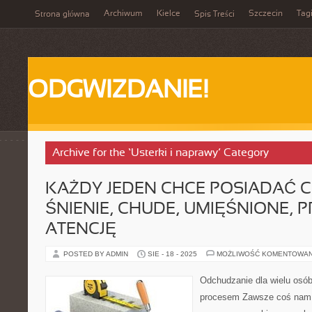
Archiwum
Kielce
Szczecin
Tag
Strona główna
Spis Treści
ODGWIZDANIE!
Archive for the ‘Usterki i naprawy’ Category
KAŻDY JEDEN CHCE POSIADAĆ C
ŚNIENIE, CHUDE, UMIĘŚNIONE,
ATENCJĘ
POSTED BY ADMIN
SIE - 18 - 2025
MOŻLIWOŚĆ KOMENTOWA
Odchudzanie dla wielu osó
procesem Zawsze coś nam s