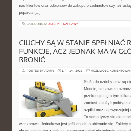
nas klientów oraz odbiorców do zakupu przedmiotów czy też usłu
poparcia […]
CATEGORIES:
USTERKI I NAPRAWY
CIUCHY SĄ W STANIE SPEŁNIAĆ 
FUNKCJE, ACZ JEDNAK MA W GŁ
BRONIĆ
POSTED BY ADMIN
LIP - 14 - 2025
MOŻLIWOŚĆ KOMENTOWAN
Służą do ozdoby oraz są ni
Modnie, nie zawsze oznacz
przekonuje się o tym kilkan
zamiast założyć praktyczne
szpilki oraz najzwyczajniej
To samo tyczy się akcesori
wieczorowe. Jednakowo jest jeśli chodzi o ubieranie się. Żakiety
ale co poniektóre z nich są w rzeczywistości niezmiernie nieprzyd