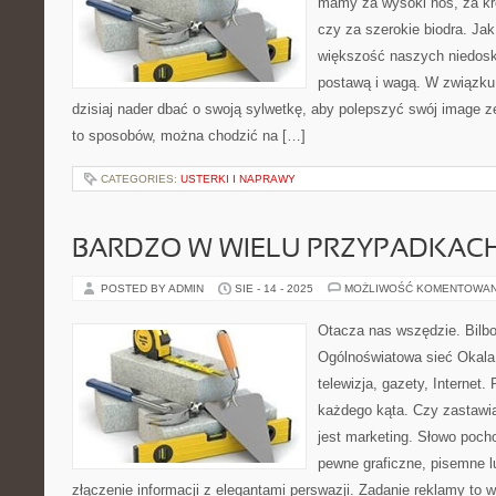
mamy za wysoki nos, za kró
czy za szerokie biodra. Ja
większość naszych niedosko
postawą i wagą. W związk
dzisiaj nader dbać o swoją sylwetkę, aby polepszyć swój image ze
to sposobów, można chodzić na […]
CATEGORIES:
USTERKI I NAPRAWY
BARDZO W WIELU PRZYPADKAC
POSTED BY ADMIN
SIE - 14 - 2025
MOŻLIWOŚĆ KOMENTOWA
Otacza nas wszędzie. Bilbor
Ogólnoświatowa sieć Okala 
telewizja, gazety, Internet
każdego kąta. Czy zastawia
jest marketing. Słowo pocho
pewne graficzne, pisemne l
złączenie informacji z elegantami perswazji. Zadanie reklamy to w