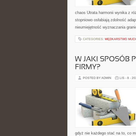
chaos Utrata harmonii wynika z ró
stopniowo osłabiają zdolność ada
nieumiejętność wyznaczania grani
CATEGORIES:
WĘDKARSTWO MUC
W JAKI SPOSÓB 
FIRMY?
POSTED BY ADMIN
LIS - 8 - 2
gdyż nie każdego stać na to, co 