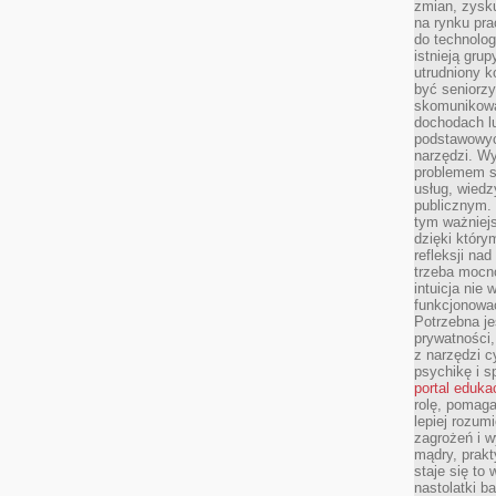
zmian, zysku
na rynku pra
do technolog
istnieją gru
utrudniony 
być seniorzy
skomunikowa
dochodach lu
podstawowyc
narzędzi. W
problemem s
usług, wiedz
publicznym. 
tym ważniejs
dzięki którym
refleksji na
trzeba mocn
intuicja nie
funkcjonować
Potrzebna je
prywatności,
z narzędzi c
psychikę i s
portal eduka
rolę, pomag
lepiej rozum
zagrożeń i 
mądry, prakt
staje się to
nastolatki b