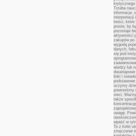
krytycznego 
Trzeba nauc
informacje, 
interpretacj
treści, któr
proste, by b
pozostaje b
aktywności p
zakupów po 
wygodą pojaw
danych, fał
się pod inst
oprogramowa
zaawansowan
wiedzy lub n
dwuetapowe l
linki i świa
podstawowe e
uczymy dziec
powinniśmy u
sieci. Ważn
także sposób
koncentrację
zaprojektow
uwagę. Powia
nieskończone
wpaść w rytm
To z kolei u
zmęczenie i
kontaktów z 