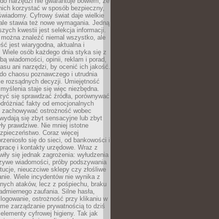
do narzędzi nie gwarantuje bowiem, że
nich korzystać w sposób bezpieczny,
świadomy. Cyfrowy świat daje wielkie
 ale stawia też nowe wymagania. Jedną
szych kwestii jest selekcja informacji.
e można znaleźć niemal wszystko, ale
eść jest wiarygodna, aktualna i
 Wiele osób każdego dnia styka się z
bą wiadomości, opinii, reklam i porad,
asu ani narzędzi, by ocenić ich jakość.
 do chaosu poznawczego i utrudnia
e rozsądnych decyzji. Umiejętność
myślenia staje się więc niezbędna.
zyć się sprawdzać źródła, porównywać
odróżniać fakty od emocjonalnych
i i zachowywać ostrożność wobec
e wydają się zbyt sensacyjne lub zbyt
yły prawdziwe. Nie mniej istotne
ezpieczeństwo. Coraz więcej
rzeniosło się do sieci, od bankowości i
pracę i kontakty urzędowe. Wraz z
iły się jednak zagrożenia: wyłudzenia
szywe wiadomości, próby podszywania
ytucje, nieuczciwe sklepy czy złośliwe
nie. Wiele incydentów nie wynika z
ych ataków, lecz z pośpiechu, braku
admiernego zaufania. Silne hasła,
ogowanie, ostrożność przy klikaniu w
dome zarządzanie prywatnością to dziś
lementy cyfrowej higieny. Tak jak