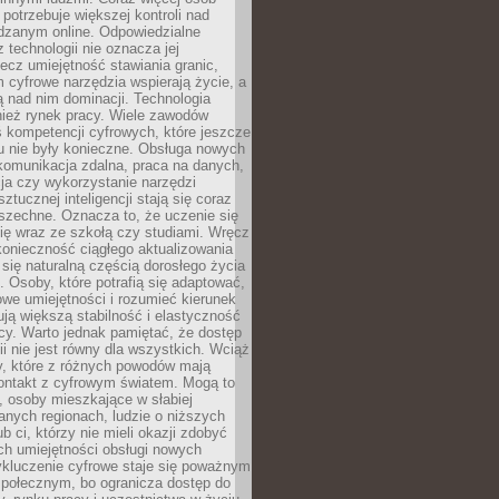
potrzebuje większej kontroli nad
zanym online. Odpowiedzialne
z technologii nie oznacza jej
lecz umiejętność stawiania granic,
m cyfrowe narzędzia wspierają życie, a
ą nad nim dominacji. Technologia
nież rynek pracy. Wiele zawodów
 kompetencji cyfrowych, które jeszcze
mu nie były konieczne. Obsługa nowych
komunikacja zdalna, praca na danych,
ja czy wykorzystanie narzędzi
ztucznej inteligencji stają się coraz
szechne. Oznacza to, że uczenie się
ię wraz ze szkołą czy studiami. Wręcz
konieczność ciągłego aktualizowania
 się naturalną częścią dorosłego życia
Osoby, które potrafią się adaptować,
we umiejętności i rozumieć kierunek
ją większą stabilność i elastyczność
cy. Warto jednak pamiętać, że dostęp
ii nie jest równy dla wszystkich. Wciąż
py, które z różnych powodów mają
kontakt z cyfrowym światem. Mogą to
, osoby mieszkające w słabiej
nych regionach, ludzie o niższych
b ci, którzy nie mieli okazji zdobyć
h umiejętności obsługi nowych
ykluczenie cyfrowe staje się poważnym
połecznym, bo ogranicza dostęp do