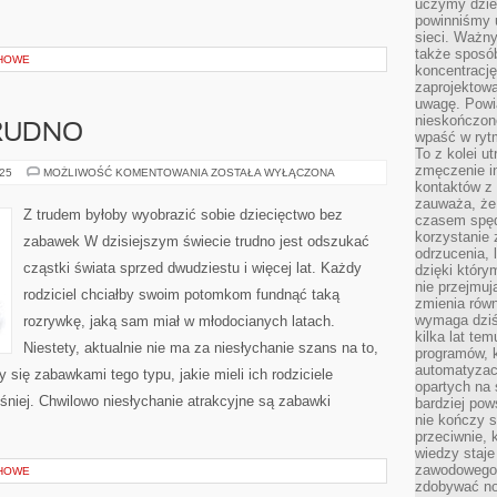
uczymy dziec
powinniśmy u
sieci. Ważn
także sposób
HOWE
koncentrację
zaprojektow
uwagę. Powia
nieskończone
TRUDNO
wpaść w rytm
To z kolei u
zmęczenie i
DZIŚ
025
MOŻLIWOŚĆ KOMENTOWANIA
ZOSTAŁA WYŁĄCZONA
WYBITNIE
kontaktów z 
TRUDNO
zauważa, że 
Z trudem byłoby wyobrazić sobie dziecięctwo bez
czasem spęd
korzystanie 
zabawek W dzisiejszym świecie trudno jest odszukać
odrzucenia, 
cząstki świata sprzed dwudziestu i więcej lat. Każdy
dzięki który
nie przejmuj
rodziciel chciałby swoim potomkom fundnąć taką
zmienia rów
wymaga dziś
rozrywkę, jaką sam miał w młodocianych latach.
kilka lat te
Niestety, aktualnie nie ma za niesłychanie szans na to,
programów, 
automatyzac
y się zabawkami tego typu, jakie mieli ich rodziciele
opartych na s
eśniej. Chwilowo niesłychanie atrakcyjne są zabawki
bardziej pow
nie kończy s
przeciwnie, 
wiedzy staje
zawodowego. 
HOWE
zdobywać no