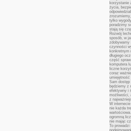
korzystanie z
życia, bezpi
odpowiedzial
zrozumiemy,
tylko wygody,
poradzimy so
stają się cz
Rozwój techn
sposób, w ja
zdobywamy i
czynności w
konkretnym 
długiego oc
część spraw
komputera lu
liczne korzy
coraz ważnie
umiejętność 
Sam dostęp 
będziemy z 
efektywny i 
możliwości,
z najważniej
W interneci
nie każda tr
wartościowa.
ogromną licz
nie mając cz
To prowadzi
podejmowani