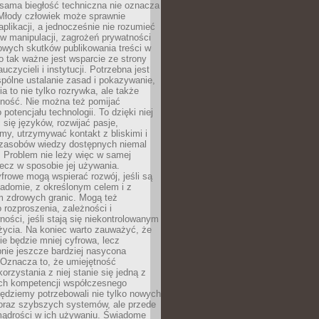
 sama biegłość techniczna nie oznacza
 Młody człowiek może sprawnie
aplikacji, a jednocześnie nie rozumieć
 manipulacji, zagrożeń prywatności
owych skutków publikowania treści w
go tak ważne jest wsparcie ze strony
uczycieli i instytucji. Potrzebna jest
pólne ustalanie zasad i pokazywanie,
ia to nie tylko rozrywka, ale także
lność. Nie można też pomijać
potencjału technologii. To dzięki niej
ć się języków, rozwijać pasje,
rmy, utrzymywać kontakt z bliskimi i
 zasobów wiedzy dostępnych niemal
 Problem nie leży więc w samej
 lecz w sposobie jej używania.
frowe mogą wspierać rozwój, jeśli są
adomie, z określonym celem i z
 zdrowych granic. Mogą też
 rozproszenia, zależności i
ości, jeśli stają się niekontrolowanym
życia. Na koniec warto zauważyć, że
ie będzie mniej cyfrowa, lecz
nie jeszcze bardziej nasycona
 Oznacza to, że umiejętność
orzystania z niej stanie się jedną z
h kompetencji współczesnego
ędziemy potrzebowali nie tylko nowych
coraz szybszych systemów, ale przede
ądrości w ich używaniu. Świadome