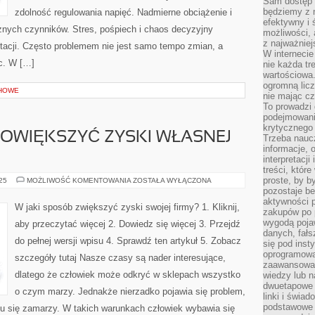
Sam dostęp 
będziemy z 
zdolność regulowania napięć. Nadmierne obciążenie i
efektywny i 
żnych czynników. Stres, pośpiech i chaos decyzyjny
możliwości,
z najważniej
ptacji. Często problemem nie jest samo tempo zmian, a
W interneci
c. W […]
nie każda tr
wartościowa.
ogromną licz
HOWE
nie mając cz
To prowadzi
podejmowani
krytycznego 
POWIĘKSZYĆ ZYSKI WŁASNEJ
Trzeba nauc
informacje, 
interpretacj
treści, któr
proste, by b
W
025
MOŻLIWOŚĆ KOMENTOWANIA
ZOSTAŁA WYŁĄCZONA
JAKI
pozostaje b
SPOSÓB
aktywności p
POWIĘKSZYĆ
W jaki sposób zwiększyć zyski swojej firmy? 1. Kliknij,
ZYSKI
zakupów po 
WŁASNEJ
wygodą pojaw
aby przeczytać więcej 2. Dowiedz się więcej 3. Przejdź
FIRMY?
danych, fał
do pełnej wersji wpisu 4. Sprawdź ten artykuł 5. Zobacz
się pod inst
oprogramowa
szczegóły tutaj Nasze czasy są nader interesujące,
zaawansowan
dlatego że człowiek może odkryć w sklepach wszystko
wiedzy lub n
dwuetapowe l
o czym marzy. Jednakże nierzadko pojawia się problem,
linki i świa
podstawowe e
mu się zamarzy. W takich warunkach człowiek wybawia się