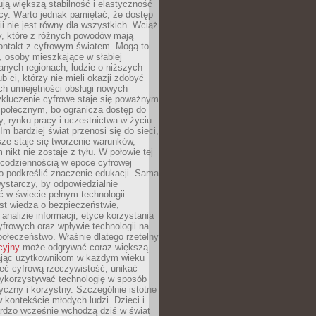
ją większą stabilność i elastyczność
cy. Warto jednak pamiętać, że dostęp
ii nie jest równy dla wszystkich. Wciąż
py, które z różnych powodów mają
kontakt z cyfrowym światem. Mogą to
, osoby mieszkające w słabiej
nych regionach, ludzie o niższych
b ci, którzy nie mieli okazji zdobyć
h umiejętności obsługi nowych
ykluczenie cyfrowe staje się poważnym
połecznym, bo ogranicza dostęp do
y, rynku pracy i uczestnictwa w życiu
Im bardziej świat przenosi się do sieci,
ze staje się tworzenie warunków,
 nikt nie zostaje z tyłu. W połowie tej
d codziennością w epoce cyfrowej
o podkreślić znaczenie edukacji. Sama
 wystarczy, by odpowiedzialnie
 w świecie pełnym technologii.
st wiedza o bezpieczeństwie,
 analizie informacji, etyce korzystania
yfrowych oraz wpływie technologii na
połeczeństwo. Właśnie dlatego rzetelny
cyjny
może odgrywać coraz większą
ając użytkownikom w każdym wieku
ieć cyfrową rzeczywistość, unikać
wykorzystywać technologię w sposób
yczny i korzystny. Szczególnie istotne
 w kontekście młodych ludzi. Dzieci i
ardzo wcześnie wchodzą dziś w świat