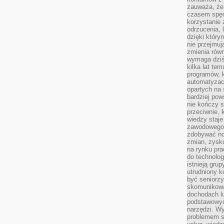
zauważa, że 
czasem spęd
korzystanie 
odrzucenia, 
dzięki który
nie przejmuj
zmienia rów
wymaga dziś
kilka lat te
programów, 
automatyzac
opartych na s
bardziej pow
nie kończy s
przeciwnie, 
wiedzy staje
zawodowego. 
zdobywać no
zmian, zysku
na rynku pra
do technolog
istnieją gru
utrudniony 
być seniorzy
skomunikowa
dochodach lu
podstawowyc
narzędzi. W
problemem s