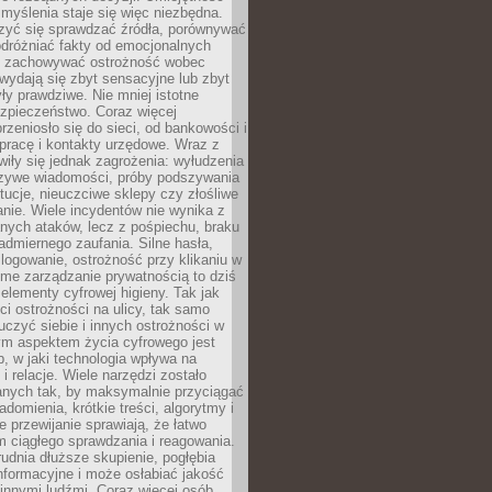
myślenia staje się więc niezbędna.
zyć się sprawdzać źródła, porównywać
odróżniać fakty od emocjonalnych
i i zachowywać ostrożność wobec
e wydają się zbyt sensacyjne lub zbyt
yły prawdziwe. Nie mniej istotne
ezpieczeństwo. Coraz więcej
rzeniosło się do sieci, od bankowości i
pracę i kontakty urzędowe. Wraz z
iły się jednak zagrożenia: wyłudzenia
szywe wiadomości, próby podszywania
ytucje, nieuczciwe sklepy czy złośliwe
nie. Wiele incydentów nie wynika z
ych ataków, lecz z pośpiechu, braku
admiernego zaufania. Silne hasła,
ogowanie, ostrożność przy klikaniu w
dome zarządzanie prywatnością to dziś
lementy cyfrowej higieny. Tak jak
i ostrożności na ulicy, tak samo
czyć siebie i innych ostrożności w
ym aspektem życia cyfrowego jest
, w jaki technologia wpływa na
 i relacje. Wiele narzędzi zostało
anych tak, by maksymalnie przyciągać
domienia, krótkie treści, algorytmy i
 przewijanie sprawiają, że łatwo
 ciągłego sprawdzania i reagowania.
trudnia dłuższe skupienie, pogłębia
nformacyjne i może osłabiać jakość
innymi ludźmi. Coraz więcej osób