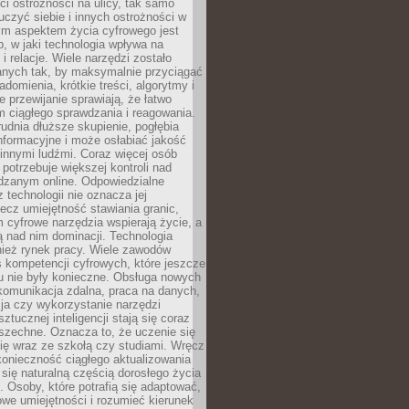
i ostrożności na ulicy, tak samo
czyć siebie i innych ostrożności w
ym aspektem życia cyfrowego jest
, w jaki technologia wpływa na
 i relacje. Wiele narzędzi zostało
anych tak, by maksymalnie przyciągać
domienia, krótkie treści, algorytmy i
 przewijanie sprawiają, że łatwo
 ciągłego sprawdzania i reagowania.
trudnia dłuższe skupienie, pogłębia
nformacyjne i może osłabiać jakość
innymi ludźmi. Coraz więcej osób
potrzebuje większej kontroli nad
zanym online. Odpowiedzialne
z technologii nie oznacza jej
lecz umiejętność stawiania granic,
m cyfrowe narzędzia wspierają życie, a
ą nad nim dominacji. Technologia
nież rynek pracy. Wiele zawodów
 kompetencji cyfrowych, które jeszcze
mu nie były konieczne. Obsługa nowych
komunikacja zdalna, praca na danych,
ja czy wykorzystanie narzędzi
ztucznej inteligencji stają się coraz
szechne. Oznacza to, że uczenie się
ię wraz ze szkołą czy studiami. Wręcz
konieczność ciągłego aktualizowania
 się naturalną częścią dorosłego życia
Osoby, które potrafią się adaptować,
we umiejętności i rozumieć kierunek