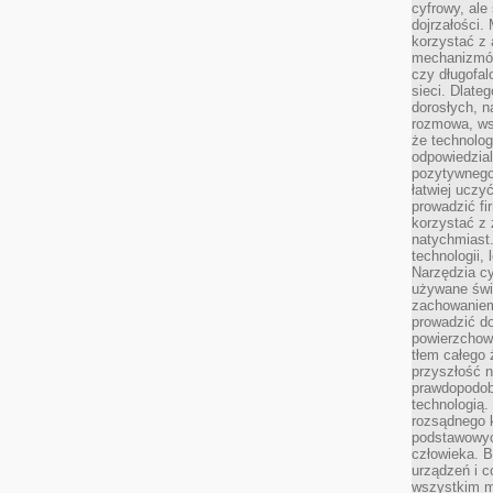
cyfrowy, ale
dojrzałości.
korzystać z 
mechanizmów
czy długofal
sieci. Dlate
dorosłych, na
rozmowa, ws
że technolog
odpowiedzia
pozytywnego 
łatwiej uczy
prowadzić fi
korzystać z
natychmiast.
technologii,
Narzędzia cy
używane świ
zachowaniem
prowadzić do
powierzchown
tłem całego 
przyszłość n
prawdopodob
technologią.
rozsądnego k
podstawowyc
człowieka. B
urządzeń i 
wszystkim m