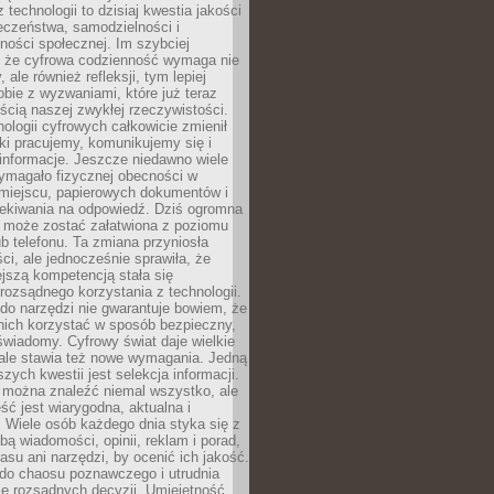
 technologii to dzisiaj kwestia jakości
eczeństwa, samodzielności i
ności społecznej. Im szybciej
 że cyfrowa codzienność wymaga nie
 ale również refleksji, tym lepiej
bie z wyzwaniami, które już teraz
ęścią naszej zwykłej rzeczywistości.
ologii cyfrowych całkowicie zmienił
ki pracujemy, komunikujemy się i
nformacje. Jeszcze niedawno wiele
ymagało fizycznej obecności w
miejscu, papierowych dokumentów i
zekiwania na odpowiedź. Dziś ogromna
 może zostać załatwiona z poziomu
b telefonu. Ta zmiana przyniosła
ści, ale jednocześnie sprawiła, że
jszą kompetencją stała się
rozsądnego korzystania z technologii.
do narzędzi nie gwarantuje bowiem, że
nich korzystać w sposób bezpieczny,
świadomy. Cyfrowy świat daje wielkie
 ale stawia też nowe wymagania. Jedną
szych kwestii jest selekcja informacji.
e można znaleźć niemal wszystko, ale
eść jest wiarygodna, aktualna i
 Wiele osób każdego dnia styka się z
bą wiadomości, opinii, reklam i porad,
asu ani narzędzi, by ocenić ich jakość.
 do chaosu poznawczego i utrudnia
e rozsądnych decyzji. Umiejętność