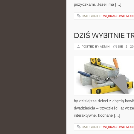
pożyczkami. Jeżeli ma […]
CATEGORIES:
WĘDKARSTWO MUC
DZIŚ WYBITNIE 
POSTED BY ADMIN
SIE - 2 - 2
by dzisiejsze dzieci z chęcią bawił
dwadzieścia – trzydzieści lat wcz
interaktywne, kochane […]
CATEGORIES:
WĘDKARSTWO MUC