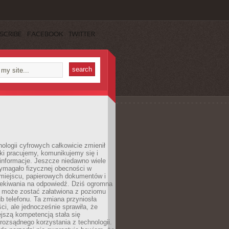
SCRIBE
FACEBOOK
TWITTER
ologii cyfrowych całkowicie zmienił
ki pracujemy, komunikujemy się i
nformacje. Jeszcze niedawno wiele
ymagało fizycznej obecności w
miejscu, papierowych dokumentów i
zekiwania na odpowiedź. Dziś ogromna
 może zostać załatwiona z poziomu
b telefonu. Ta zmiana przyniosła
ści, ale jednocześnie sprawiła, że
jszą kompetencją stała się
rozsądnego korzystania z technologii.