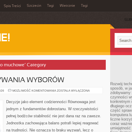
Szczecin
Tagi
Wietrznie
Tagi
Spis Treści
SUB
E!
two muchowe’ Category
YWANIA WYBORÓW
Rozwój techn
sposób, w ja
SZTUKA
026
MOŻLIWOŚĆ KOMENTOWANIA
ZOSTAŁA WYŁĄCZONA
zdobywamy i
DOKONYWANIA
czynności w
WYBORÓW
konkretnym 
Decyzje jako element codzienności Równowaga jest
długiego oc
jednym z fundamentów dobrostanu. W rzeczywistości
część spraw
komputera lu
pełnej bodźców stabilność nie jest dana raz na zawsze.
liczne korzy
Jednostka zachowująca balans potrafi lepiej reagować
coraz ważnie
umiejętność 
na trudności. Nie oznacza to braku wyzwań, lecz o