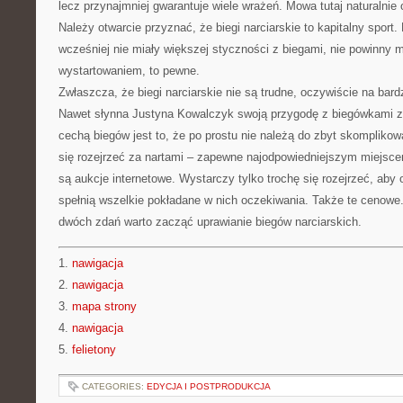
lecz przynajmniej gwarantuje wiele wrażeń. Mowa tutaj naturalnie 
Należy otwarcie przyznać, że biegi narciarskie to kapitalny sport.
wcześniej nie miały większej styczności z biegami, nie powinny 
wystartowaniem, to pewne.
Zwłaszcza, że biegi narciarskie nie są trudne, oczywiście na bar
Nawet słynna Justyna Kowalczyk swoją przygodę z biegówkami z
cechą biegów jest to, że po prostu nie należą do zbyt skompliko
się rozejrzeć za nartami – zapewne najodpowiedniejszym miejsce
są aukcje internetowe. Wystarczy tylko trochę się rozejrzeć, aby o
spełnią wszelkie pokładane w nich oczekiwania. Także te cenowe
dwóch zdań warto zacząć uprawianie biegów narciarskich.
1.
nawigacja
2.
nawigacja
3.
mapa strony
4.
nawigacja
5.
felietony
CATEGORIES:
EDYCJA I POSTPRODUKCJA