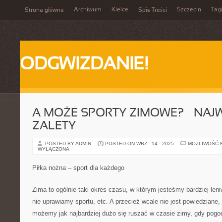
Archiwum
Kielce
Szczecin
Tag
Strona główna
Spis Treści
ODGWIZDANIE!
A MOŻE SPORTY ZIMOWE? – NAJ
ZALETY
POSTED BY ADMIN
POSTED ON WRZ - 14 - 2025
MOŻLIWOŚĆ 
WYŁĄCZONA
Piłka nożna – sport dla każdego
Zima to ogólnie taki okres czasu, w którym jesteśmy bardziej len
nie uprawiamy sportu, etc. A przecież wcale nie jest powiedziane
możemy jak najbardziej dużo się ruszać w czasie zimy, gdy pogod