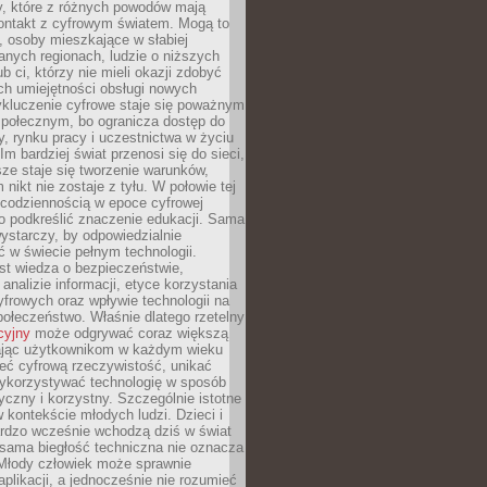
py, które z różnych powodów mają
kontakt z cyfrowym światem. Mogą to
, osoby mieszkające w słabiej
nych regionach, ludzie o niższych
b ci, którzy nie mieli okazji zdobyć
h umiejętności obsługi nowych
ykluczenie cyfrowe staje się poważnym
połecznym, bo ogranicza dostęp do
y, rynku pracy i uczestnictwa w życiu
Im bardziej świat przenosi się do sieci,
ze staje się tworzenie warunków,
 nikt nie zostaje z tyłu. W połowie tej
d codziennością w epoce cyfrowej
o podkreślić znaczenie edukacji. Sama
 wystarczy, by odpowiedzialnie
 w świecie pełnym technologii.
st wiedza o bezpieczeństwie,
 analizie informacji, etyce korzystania
yfrowych oraz wpływie technologii na
połeczeństwo. Właśnie dlatego rzetelny
cyjny
może odgrywać coraz większą
ając użytkownikom w każdym wieku
ieć cyfrową rzeczywistość, unikać
wykorzystywać technologię w sposób
yczny i korzystny. Szczególnie istotne
 w kontekście młodych ludzi. Dzieci i
ardzo wcześnie wchodzą dziś w świat
 sama biegłość techniczna nie oznacza
 Młody człowiek może sprawnie
aplikacji, a jednocześnie nie rozumieć