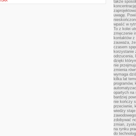
KTURA
także sposób
koncentrację
zaprojektow
uwagę. Powia
nieskończone
wpaść w rytm
To z kolei u
zmęczenie i
kontaktów z 
zauważa, że 
czasem spęd
korzystanie 
odrzucenia, 
dzięki który
nie przejmuj
zmienia rów
wymaga dziś
kilka lat te
programów, 
automatyzac
opartych na s
bardziej pow
nie kończy s
przeciwnie, 
wiedzy staje
zawodowego. 
zdobywać no
zmian, zysku
na rynku pra
do technolog