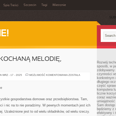
Szczecin
Tagi
Wietrznie
Spis Treści
SUB
E!
UKOCHANĄ MELODIĘ,
Rozwój techn
sposób, w ja
zdobywamy i
czynności w
ABY
 WRZ - 17 - 2025
MOŻLIWOŚĆ KOMENTOWANIA
ZOSTAŁA
konkretnym 
USŁYSZEĆ
UKOCHANĄ
długiego oc
MELODIĘ,
część spraw
CZASAMI
ie
komputera lu
liczne korzy
coraz ważnie
ystkie gospodarstwa domowe oraz przedsiębiorstwa. Tam,
umiejętność 
Sam dostęp 
eci i nic na to nie poradzimy. W pewnych momentach jest ich
będziemy z 
. Uzależnione jest to od wielu składników, od wielu rzeczy.
efektywny i 