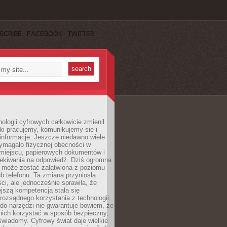
SCRIBE
FACEBOOK
TWITTER
ologii cyfrowych całkowicie zmienił
ki pracujemy, komunikujemy się i
nformacje. Jeszcze niedawno wiele
ymagało fizycznej obecności w
miejscu, papierowych dokumentów i
zekiwania na odpowiedź. Dziś ogromna
 może zostać załatwiona z poziomu
b telefonu. Ta zmiana przyniosła
ści, ale jednocześnie sprawiła, że
jszą kompetencją stała się
rozsądnego korzystania z technologii.
do narzędzi nie gwarantuje bowiem, że
nich korzystać w sposób bezpieczny,
świadomy. Cyfrowy świat daje wielkie