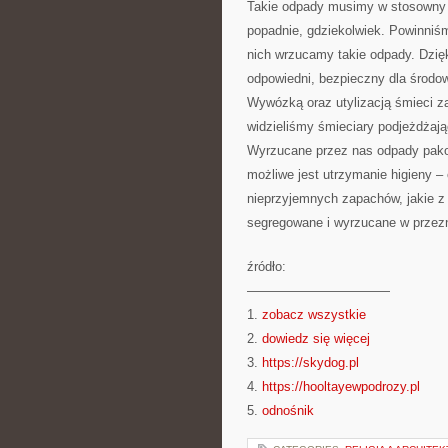
Takie odpady musimy w stosowny 
popadnie, gdziekolwiek. Powinniś
nich wrzucamy takie odpady. Dzię
odpowiedni, bezpieczny dla środ
Wywózką oraz utylizacją śmieci za
widzieliśmy śmieciary podjeżdżają
Wyrzucane przez nas odpady pakow
możliwe jest utrzymanie higieny –
nieprzyjemnych zapachów, jakie 
segregowane i wyrzucane w przez
źródło:
———————————
1.
zobacz wszystkie
2.
dowiedz się więcej
3.
https://skydog.pl
4.
https://hooltayewpodrozy.pl
5.
odnośnik