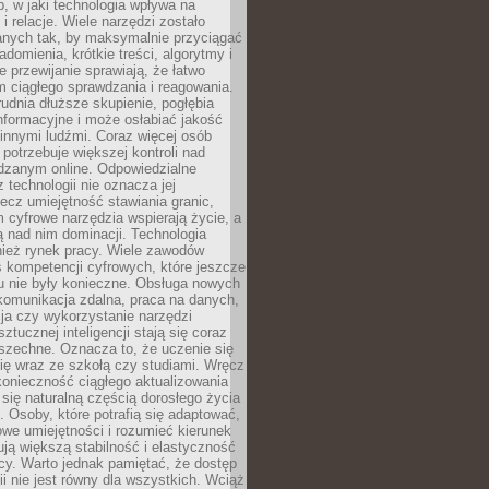
, w jaki technologia wpływa na
 i relacje. Wiele narzędzi zostało
anych tak, by maksymalnie przyciągać
domienia, krótkie treści, algorytmy i
 przewijanie sprawiają, że łatwo
 ciągłego sprawdzania i reagowania.
trudnia dłuższe skupienie, pogłębia
nformacyjne i może osłabiać jakość
innymi ludźmi. Coraz więcej osób
potrzebuje większej kontroli nad
zanym online. Odpowiedzialne
z technologii nie oznacza jej
lecz umiejętność stawiania granic,
m cyfrowe narzędzia wspierają życie, a
ą nad nim dominacji. Technologia
nież rynek pracy. Wiele zawodów
 kompetencji cyfrowych, które jeszcze
mu nie były konieczne. Obsługa nowych
komunikacja zdalna, praca na danych,
ja czy wykorzystanie narzędzi
ztucznej inteligencji stają się coraz
szechne. Oznacza to, że uczenie się
ię wraz ze szkołą czy studiami. Wręcz
konieczność ciągłego aktualizowania
 się naturalną częścią dorosłego życia
Osoby, które potrafią się adaptować,
we umiejętności i rozumieć kierunek
ją większą stabilność i elastyczność
cy. Warto jednak pamiętać, że dostęp
ii nie jest równy dla wszystkich. Wciąż