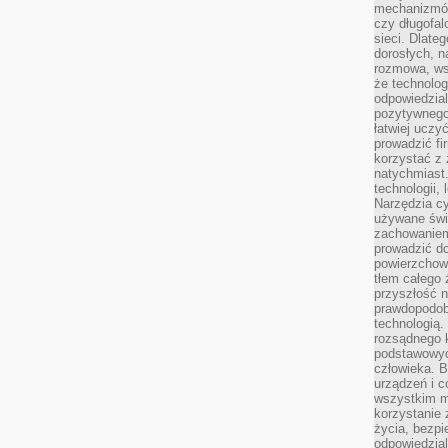
mechanizmów
czy długofal
sieci. Dlate
dorosłych, na
rozmowa, ws
że technolog
odpowiedzia
pozytywnego 
łatwiej uczy
prowadzić fi
korzystać z
natychmiast.
technologii,
Narzędzia cy
używane świ
zachowaniem
prowadzić do
powierzchown
tłem całego 
przyszłość n
prawdopodob
technologią.
rozsądnego k
podstawowyc
człowieka. B
urządzeń i 
wszystkim m
korzystanie z
życia, bezpi
odpowiedzial