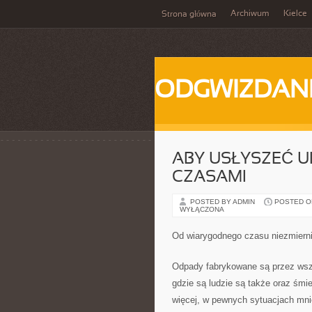
Archiwum
Kielce
Strona główna
ODGWIZDANI
ABY USŁYSZEĆ 
CZASAMI
POSTED BY ADMIN
POSTED ON
WYŁĄCZONA
Od wiarygodnego czasu niezmiern
Odpady fabrykowane są przez wsz
gdzie są ludzie są także oraz śmi
więcej, w pewnych sytuacjach mniej