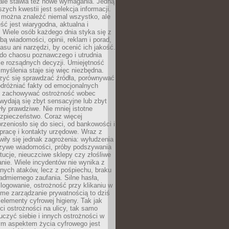
 ale stawia też nowe wymagania. Jedną
szych kwestii jest selekcja informacji.
e można znaleźć niemal wszystko, ale
eść jest wiarygodna, aktualna i
 Wiele osób każdego dnia styka się z
bą wiadomości, opinii, reklam i porad,
asu ani narzędzi, by ocenić ich jakość.
 do chaosu poznawczego i utrudnia
e rozsądnych decyzji. Umiejętność
myślenia staje się więc niezbędna.
zyć się sprawdzać źródła, porównywać
odróżniać fakty od emocjonalnych
i i zachowywać ostrożność wobec
e wydają się zbyt sensacyjne lub zbyt
yły prawdziwe. Nie mniej istotne
ezpieczeństwo. Coraz więcej
rzeniosło się do sieci, od bankowości i
pracę i kontakty urzędowe. Wraz z
iły się jednak zagrożenia: wyłudzenia
szywe wiadomości, próby podszywania
ytucje, nieuczciwe sklepy czy złośliwe
nie. Wiele incydentów nie wynika z
ych ataków, lecz z pośpiechu, braku
admiernego zaufania. Silne hasła,
ogowanie, ostrożność przy klikaniu w
dome zarządzanie prywatnością to dziś
lementy cyfrowej higieny. Tak jak
i ostrożności na ulicy, tak samo
czyć siebie i innych ostrożności w
ym aspektem życia cyfrowego jest