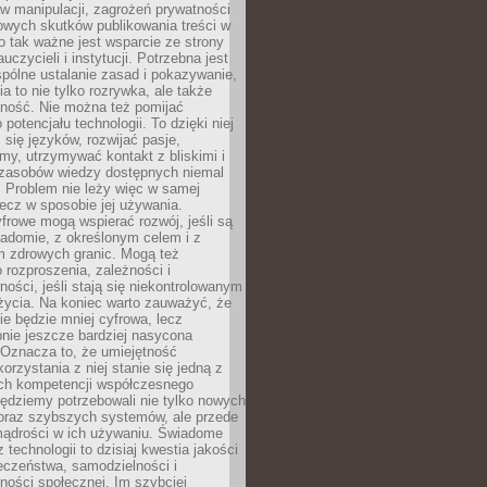
 manipulacji, zagrożeń prywatności
owych skutków publikowania treści w
go tak ważne jest wsparcie ze strony
uczycieli i instytucji. Potrzebna jest
pólne ustalanie zasad i pokazywanie,
ia to nie tylko rozrywka, ale także
lność. Nie można też pomijać
potencjału technologii. To dzięki niej
ć się języków, rozwijać pasje,
rmy, utrzymywać kontakt z bliskimi i
 zasobów wiedzy dostępnych niemal
 Problem nie leży więc w samej
 lecz w sposobie jej używania.
frowe mogą wspierać rozwój, jeśli są
adomie, z określonym celem i z
 zdrowych granic. Mogą też
 rozproszenia, zależności i
ości, jeśli stają się niekontrolowanym
życia. Na koniec warto zauważyć, że
ie będzie mniej cyfrowa, lecz
nie jeszcze bardziej nasycona
 Oznacza to, że umiejętność
orzystania z niej stanie się jedną z
h kompetencji współczesnego
ędziemy potrzebowali nie tylko nowych
coraz szybszych systemów, ale przede
ądrości w ich używaniu. Świadome
 technologii to dzisiaj kwestia jakości
eczeństwa, samodzielności i
ności społecznej. Im szybciej