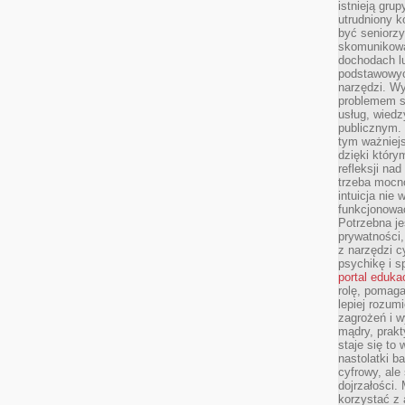
istnieją gru
utrudniony 
być seniorzy
skomunikowa
dochodach lu
podstawowyc
narzędzi. W
problemem s
usług, wiedz
publicznym. 
tym ważniejs
dzięki którym
refleksji na
trzeba mocn
intuicja nie
funkcjonować
Potrzebna je
prywatności,
z narzędzi c
psychikę i s
portal eduka
rolę, pomag
lepiej rozum
zagrożeń i 
mądry, prakt
staje się to
nastolatki b
cyfrowy, ale
dojrzałości.
korzystać z 