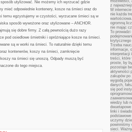
możliwości,
sposób utylizować. Nie możemy ich wyrzucać gdzie
z najważniej
my mieć odpowiednie kontenery, kosze na śmieci oraz do
W interneci
nie każda tr
ki temu egzystujemy w czystości, wyrzucane śmieci są w
wartościowa.
ogromną licz
owiska sposób wywożone oraz utylizowane – ANCHOR.
nie mając cz
jmują się dobre firmy. Z całą pewnością dużo razy
To prowadzi
podejmowani
ce pod osiedlowe śmietniki i opróżniające kosze na śmieci.
krytycznego 
ane są w worki na śmieci. To naturalnie dzięki temu
Trzeba nauc
informacje, 
 oraz kontenerów, koszy na śmieci, zamknięcie
interpretacj
treści, któr
z koszy na śmieci się unoszą. Odpady muszą być
proste, by b
naczone do tego miejsca.
pozostaje b
aktywności p
zakupów po 
wygodą pojaw
danych, fał
się pod inst
oprogramowa
zaawansowan
wiedzy lub n
dwuetapowe l
linki i świa
podstawowe e
uczymy dziec
powinniśmy u
sieci. Ważn