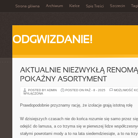
Archiwum
Kielce
Szczecin
Tag
Strona główna
Spis Treści
ODGWIZDANIE!
AKTUALNIE NIEZWYKŁĄ RENOMĄ 
POKAŹNY ASORTYMENT
POSTED BY ADMIN
POSTED ON PAŹ - 8 - 2025
MOŻLIWOŚĆ K
WYŁĄCZONA
Prawdopodobnie przyznamy rację, że izolacje grają istotną rolę
W dzisiejszych czasach nie do końca rozumie się samo przez się
odejść do lamusa, a co trzyma się w pierwszej lidze współczesn
stałymi powrotami mody a to na lata siedemdziesiąte, a to na trz