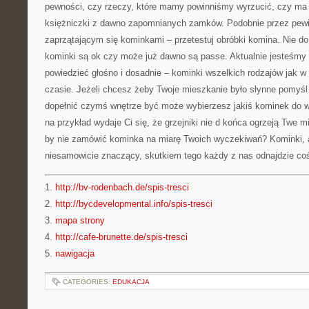
pewności, czy rzeczy, które mamy powinniśmy wyrzucić, czy ma 
księżniczki z dawno zapomnianych zamków. Podobnie przez pewi
zaprzątającym się kominkami – przetestuj obróbki komina. Nie d
kominki są ok czy może już dawno są passe. Aktualnie jesteśmy
powiedzieć głośno i dosadnie – kominki wszelkich rodzajów jak 
czasie. Jeżeli chcesz żeby Twoje mieszkanie było słynne pomyśl 
dopełnić czymś wnętrze być może wybierzesz jakiś kominek do wł
na przykład wydaje Ci się, że grzejniki nie d końca ogrzeją Twe 
by nie zamówić kominka na miarę Twoich wyczekiwań? Kominki, a 
niesamowicie znaczący, skutkiem tego każdy z nas odnajdzie coś
1.
http://bv-rodenbach.de/spis-tresci
2.
http://bycdevelopmental.info/spis-tresci
3.
mapa strony
4.
http://cafe-brunette.de/spis-tresci
5.
nawigacja
CATEGORIES:
EDUKACJA